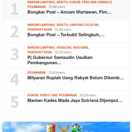
1
BANDAR LAMPUNG
,
BERITA
,
HUKUM
,
PERS DAN JURNALIS
,
PESAWARAN
29,566 views
Bongkar Post – Ancam Wartawan, Pim…
2
BANDAR LAMPUNG
,
BERITA
,
LAMPUNG SELATAN
,
PEMERINTAHAN
22,580 views
Bongkar Post – Terbukti Selingkuh,…
3
BANDAR LAMPUNG
,
HEADLINE
,
NASIONAL
,
PEMERINTAHAN
22,133 views
Pj Gubernur Samsudin Usulkan
Pembangunan…
4
PESAWARAN
15,653 views
Milyaran Rupiah Uang Rakyat Belum Dikemb…
5
HUKUM
,
PERISTIWA
,
PESAWARAN
14,192 views
Mantan Kades Mada Jaya Sutrisna Dijemput…