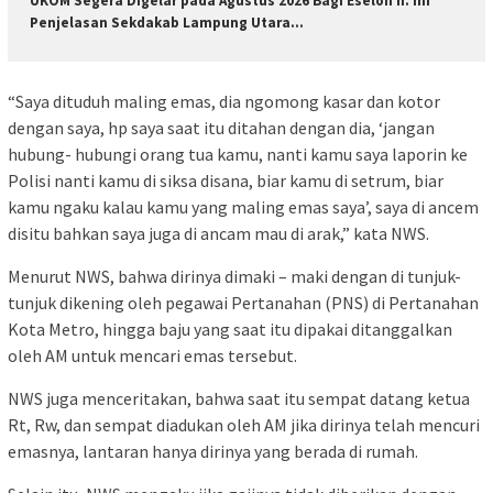
UKOM Segera Digelar pada Agustus 2026 Bagi Eselon II. Ini
Penjelasan Sekdakab Lampung Utara…
“Saya dituduh maling emas, dia ngomong kasar dan kotor
dengan saya, hp saya saat itu ditahan dengan dia, ‘jangan
hubung- hubungi orang tua kamu, nanti kamu saya laporin ke
Polisi nanti kamu di siksa disana, biar kamu di setrum, biar
kamu ngaku kalau kamu yang maling emas saya’, saya di ancem
disitu bahkan saya juga di ancam mau di arak,” kata NWS.
Menurut NWS, bahwa dirinya dimaki – maki dengan di tunjuk-
tunjuk dikening oleh pegawai Pertanahan (PNS) di Pertanahan
Kota Metro, hingga baju yang saat itu dipakai ditanggalkan
oleh AM untuk mencari emas tersebut.
NWS juga menceritakan, bahwa saat itu sempat datang ketua
Rt, Rw, dan sempat diadukan oleh AM jika dirinya telah mencuri
emasnya, lantaran hanya dirinya yang berada di rumah.