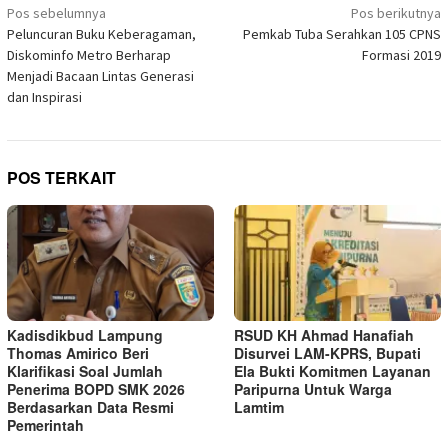
Navigasi
jendela
Pos sebelumnya
Pos berikutnya
yang
pos
Peluncuran Buku Keberagaman,
Pemkab Tuba Serahkan 105 CPNS
baru)
Diskominfo Metro Berharap
Formasi 2019
Menjadi Bacaan Lintas Generasi
dan Inspirasi
POS TERKAIT
Kadisdikbud Lampung
RSUD KH Ahmad Hanafiah
Thomas Amirico Beri
Disurvei LAM-KPRS, Bupati
Klarifikasi Soal Jumlah
Ela Bukti Komitmen Layanan
Penerima BOPD SMK 2026
Paripurna Untuk Warga
Berdasarkan Data Resmi
Lamtim
Pemerintah