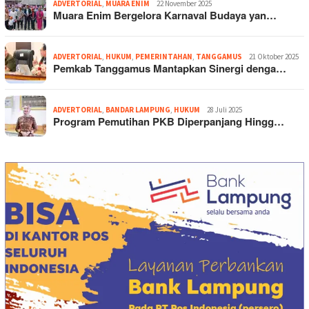
ADVERTORIAL
,
MUARA ENIM
22 November 2025
Muara Enim Bergelora Karnaval Budaya yan…
ADVERTORIAL
,
HUKUM
,
PEMERINTAHAN
,
TANGGAMUS
21 Oktober 2025
Pemkab Tanggamus Mantapkan Sinergi denga…
ADVERTORIAL
,
BANDAR LAMPUNG
,
HUKUM
28 Juli 2025
Program Pemutihan PKB Diperpanjang Hingg…