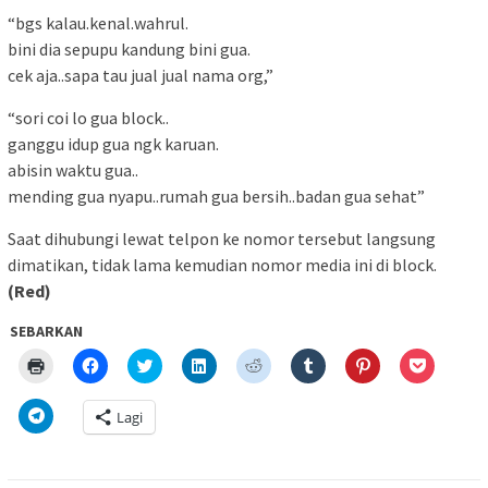
“bgs kalau.kenal.wahrul.
bini dia sepupu kandung bini gua.
cek aja..sapa tau jual jual nama org,”
“sori coi lo gua block..
ganggu idup gua ngk karuan.
abisin waktu gua..
mending gua nyapu..rumah gua bersih..badan gua sehat”
Saat dihubungi lewat telpon ke nomor tersebut langsung
dimatikan, tidak lama kemudian nomor media ini di block.
(Red)
SEBARKAN
Klik
Klik
Klik
Klik
Klik
Klik
Klik
Klik
untuk
untuk
untuk
untuk
untuk
untuk
untuk
untuk
mencetak(Membuka
membagikan
berbagi
berbagi
berbagi
berbagi
berbagi
berbagi
di
di
pada
di
pada
pada
pada
via
Klik
Lagi
jendela
Facebook(Membuka
Twitter(Membuka
Linkedln(Membuka
Reddit(Membuka
Tumblr(Membuka
Pinterest(Membu
Pocket(
untuk
yang
di
di
di
di
di
di
di
berbagi
baru)
jendela
jendela
jendela
jendela
jendela
jendela
jendela
di
yang
yang
yang
yang
yang
yang
yang
Telegram(Membuka
baru)
baru)
baru)
baru)
baru)
baru)
baru)
di