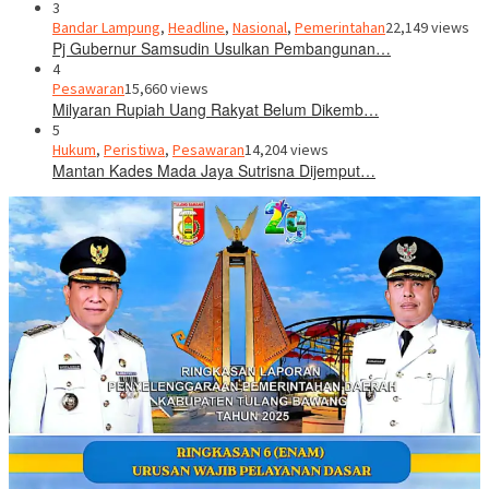
3
Bandar Lampung
,
Headline
,
Nasional
,
Pemerintahan
22,149 views
Pj Gubernur Samsudin Usulkan Pembangunan…
4
Pesawaran
15,660 views
Milyaran Rupiah Uang Rakyat Belum Dikemb…
5
Hukum
,
Peristiwa
,
Pesawaran
14,204 views
Mantan Kades Mada Jaya Sutrisna Dijemput…