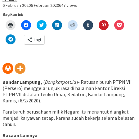
6 Februari 2020
6 Februari 2020
647 views
Bagikan ini:
Klik
Klik
Klik
Klik
Klik
Klik
Klik
Klik
untuk
untuk
untuk
untuk
untuk
untuk
untuk
untuk
mencetak(Membuka
membagikan
berbagi
berbagi
berbagi
berbagi
berbagi
berbagi
di
di
pada
di
pada
pada
pada
via
Klik
Lagi
jendela
Facebook(Membuka
Twitter(Membuka
Linkedln(Membuka
Reddit(Membuka
Tumblr(Membuka
Pinterest(Membu
Pocket(
untuk
yang
di
di
di
di
di
di
di
berbagi
baru)
jendela
jendela
jendela
jendela
jendela
jendela
jendela
di
yang
yang
yang
yang
yang
yang
yang
Telegram(Membuka
baru)
baru)
baru)
baru)
baru)
baru)
baru)
di
jendela
yang
baru)
Bandar Lampung,
(
Bongkarpost.id
)- Ratusan buruh PTPN VII
(Persero) menggelar unjuk rasa di halaman kantor Direksi
PTPN VII di Jalan Teuku Umar, Kedaton, Bandar Lampung,
Kamis, (6/2/2020).
Para buruh perusahaan milik Negara itu menuntut diangkat
menjadi karyawan tetap, karena sudah bekerja selama belasan
tahun.
Bacaan Lainnya