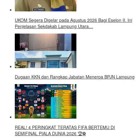
UKOM Segera Digelar pada Agustus 2026 Bagi Eselon II. Ini
Penjelasan Sekdakab Lampung Utara…
Dugaan KKN dan Rangkap Jabatan Menerpa BPJN Lampung
REAL! 4 PERINGKAT TERATAS FIFA BERTEMU DI
SEMIFINAL PIALA DUNIA 2026 🏆⚽