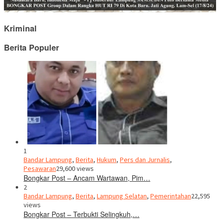
Kriminal
Berita Populer
1
Bandar Lampung
,
Berita
,
Hukum
,
Pers dan Jurnalis
,
Pesawaran
29,600 views
Bongkar Post – Ancam Wartawan, Pim…
2
Bandar Lampung
,
Berita
,
Lampung Selatan
,
Pemerintahan
22,595
views
Bongkar Post – Terbukti Selingkuh,…