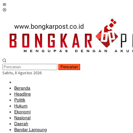
Loncat
Menu
ke
Mobile
konten
Pencarian
Sabtu, 8 Agustus 2026
Beranda
Headline
Politik
Hukum
Ekonomi
Nasional
Daerah
Bandar Lampung