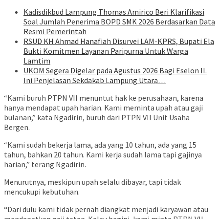
Kadisdikbud Lampung Thomas Amirico Beri Klarifikasi
Soal Jumlah Penerima BOPD SMK 2026 Berdasarkan Data
Resmi Pemerintah
RSUD KH Ahmad Hanafiah Disurvei LAM-KPRS, Bupati Ela
Bukti Komitmen Layanan Paripurna Untuk Warga
Lamtim
UKOM Segera Digelar pada Agustus 2026 Bagi Eselon II.
Ini Penjelasan Sekdakab Lampung Utara…
“Kami buruh PTPN VII menuntut hak ke perusahaan, karena
hanya mendapat upah harian. Kami meminta upah atau gaji
bulanan,” kata Ngadirin, buruh dari PTPN VII Unit Usaha
Bergen.
“Kami sudah bekerja lama, ada yang 10 tahun, ada yang 15
tahun, bahkan 20 tahun. Kami kerja sudah lama tapi gajinya
harian,” terang Ngadirin.
Menurutnya, meskipun upah selalu dibayar, tapi tidak
mencukupi kebutuhan.
“Dari dulu kami tidak pernah diangkat menjadi karyawan atau