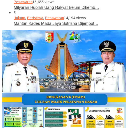
Pesawaran
15,655 views
Milyaran Rupiah Uang Rakyat Belum Dikemb…
5
Hukum
,
Peristiwa
,
Pesawaran
14,194 views
Mantan Kades Mada Jaya Sutrisna Dijemput…