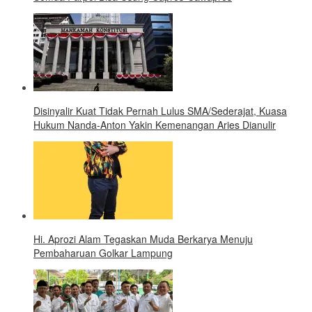
Disinyalir Kuat Tidak Pernah Lulus SMA/Sederajat, Kuasa
Hukum Nanda-Anton Yakin Kemenangan Aries Dianulir
Hi. Aprozi Alam Tegaskan Muda Berkarya Menuju
Pembaharuan Golkar Lampung