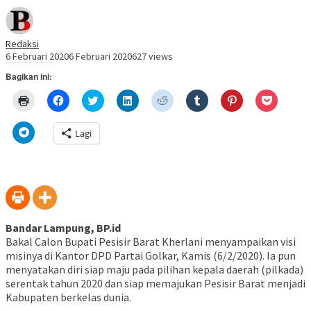
Redaksi
6 Februari 2020
6 Februari 2020
627 views
Bagikan ini:
Klik
Klik
Klik
Klik
Klik
Klik
Klik
Klik
untuk
untuk
untuk
untuk
untuk
untuk
untuk
untuk
mencetak(Membuka
membagikan
berbagi
berbagi
berbagi
berbagi
berbagi
berbagi
di
di
pada
di
pada
pada
pada
via
Klik
Lagi
jendela
Facebook(Membuka
Twitter(Membuka
Linkedln(Membuka
Reddit(Membuka
Tumblr(Membuka
Pinterest(Membu
Pocket(
untuk
yang
di
di
di
di
di
di
di
berbagi
baru)
jendela
jendela
jendela
jendela
jendela
jendela
jendela
di
yang
yang
yang
yang
yang
yang
yang
Telegram(Membuka
baru)
baru)
baru)
baru)
baru)
baru)
baru)
di
jendela
yang
baru)
Bandar Lampung, BP.id
Bakal Calon Bupati Pesisir Barat Kherlani menyampaikan visi
misinya di Kantor DPD Partai Golkar, Kamis (6/2/2020). Ia pun
menyatakan diri siap maju pada pilihan kepala daerah (pilkada)
serentak tahun 2020 dan siap memajukan Pesisir Barat menjadi
Kabupaten berkelas dunia.