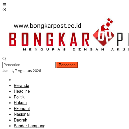
Loncat
Menu
ke
Mobile
konten
Pencarian
Jumat, 7 Agustus 2026
Beranda
Headline
Politik
Hukum
Ekonomi
Nasional
Daerah
Bandar Lampung