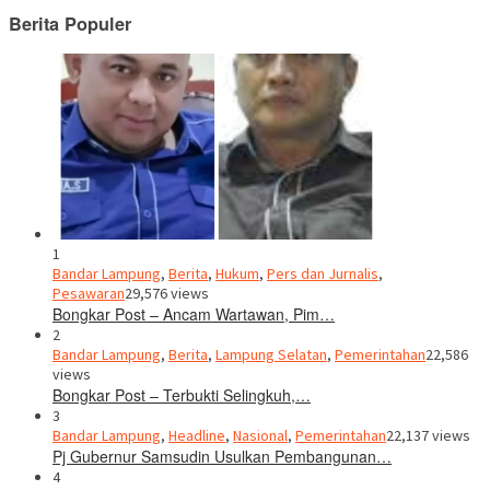
Berita Populer
1
Bandar Lampung
,
Berita
,
Hukum
,
Pers dan Jurnalis
,
Pesawaran
29,576 views
Bongkar Post – Ancam Wartawan, Pim…
2
Bandar Lampung
,
Berita
,
Lampung Selatan
,
Pemerintahan
22,586
views
Bongkar Post – Terbukti Selingkuh,…
3
Bandar Lampung
,
Headline
,
Nasional
,
Pemerintahan
22,137 views
Pj Gubernur Samsudin Usulkan Pembangunan…
4