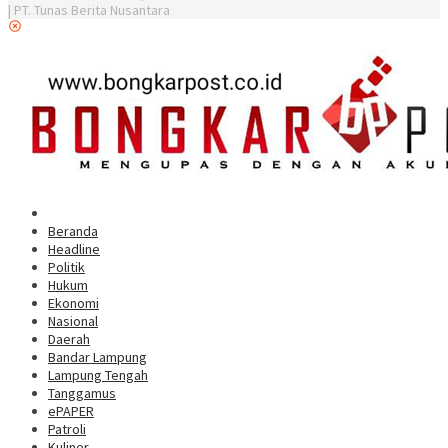
| PT. Tunas Berita Nusantara
Beranda
Headline
Politik
Hukum
Ekonomi
Nasional
Daerah
Bandar Lampung
Lampung Tengah
Tanggamus
ePAPER
Patroli
Kuliner