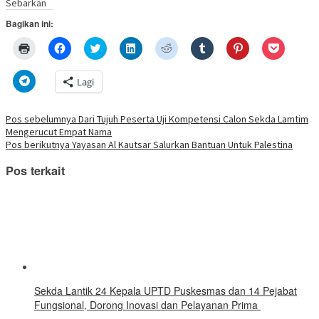
Sebarkan
Bagikan ini:
Klik
Klik
Klik
Klik
Klik
Klik
Klik
Klik
untuk
untuk
untuk
untuk
untuk
untuk
untuk
untuk
mencetak(Membuka
membagikan
berbagi
berbagi
berbagi
berbagi
berbagi
berbagi
di
di
pada
di
pada
pada
pada
via
Klik
Lagi
jendela
Facebook(Membuka
Twitter(Membuka
Linkedln(Membuka
Reddit(Membuka
Tumblr(Membuka
Pinterest(Membu
Pocket(
untuk
yang
di
di
di
di
di
di
di
berbagi
baru)
jendela
jendela
jendela
jendela
jendela
jendela
jendela
di
yang
yang
yang
yang
yang
yang
yang
Telegram(Membuka
Navigasi
Pos sebelumnya
Dari Tujuh Peserta Uji Kompetensi Calon Sekda Lamtim
baru)
baru)
baru)
baru)
baru)
baru)
baru)
di
Mengerucut Empat Nama
jendela
pos
yang
Pos berikutnya
Yayasan Al Kautsar Salurkan Bantuan Untuk Palestina
baru)
Pos terkait
‎Sekda Lantik 24 Kepala UPTD Puskesmas dan 14 Pejabat
Fungsional, Dorong Inovasi dan Pelayanan Prima ‎