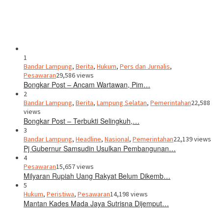
1
Bandar Lampung
,
Berita
,
Hukum
,
Pers dan Jurnalis
,
Pesawaran
29,586 views
Bongkar Post – Ancam Wartawan, Pim…
2
Bandar Lampung
,
Berita
,
Lampung Selatan
,
Pemerintahan
22,588
views
Bongkar Post – Terbukti Selingkuh,…
3
Bandar Lampung
,
Headline
,
Nasional
,
Pemerintahan
22,139 views
Pj Gubernur Samsudin Usulkan Pembangunan…
4
Pesawaran
15,657 views
Milyaran Rupiah Uang Rakyat Belum Dikemb…
5
Hukum
,
Peristiwa
,
Pesawaran
14,198 views
Mantan Kades Mada Jaya Sutrisna Dijemput…