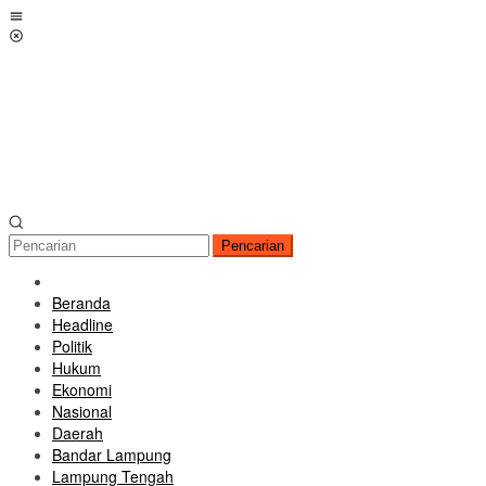
Loncat
Menu
ke
Mobile
konten
Pencarian
Beranda
Headline
Politik
Hukum
Ekonomi
Nasional
Daerah
Bandar Lampung
Lampung Tengah