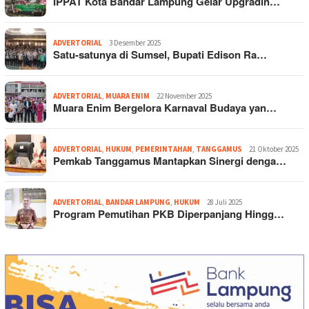
IPPAT Kota Bandar Lampung Gelar Upgradin…
ADVERTORIAL
3 Desember 2025
Satu-satunya di Sumsel, Bupati Edison Ra…
ADVERTORIAL
,
MUARA ENIM
22 November 2025
Muara Enim Bergelora Karnaval Budaya yan…
ADVERTORIAL
,
HUKUM
,
PEMERINTAHAN
,
TANGGAMUS
21 Oktober 2025
Pemkab Tanggamus Mantapkan Sinergi denga…
ADVERTORIAL
,
BANDAR LAMPUNG
,
HUKUM
28 Juli 2025
Program Pemutihan PKB Diperpanjang Hingg…