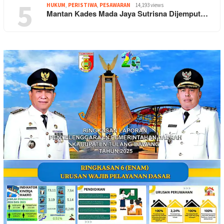
5
HUKUM
,
PERISTIWA
,
PESAWARAN
14,193 views
Mantan Kades Mada Jaya Sutrisna Dijemput…