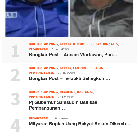
1
BANDAR LAMPUNG
,
BERITA
,
HUKUM
,
PERS DAN JURNALIS
,
PESAWARAN
29,575 views
Bongkar Post – Ancam Wartawan, Pim…
2
BANDAR LAMPUNG
,
BERITA
,
LAMPUNG SELATAN
,
PEMERINTAHAN
22,582 views
Bongkar Post – Terbukti Selingkuh,…
3
BANDAR LAMPUNG
,
HEADLINE
,
NASIONAL
,
PEMERINTAHAN
22,136 views
Pj Gubernur Samsudin Usulkan
Pembangunan…
4
PESAWARAN
15,655 views
Milyaran Rupiah Uang Rakyat Belum Dikemb…