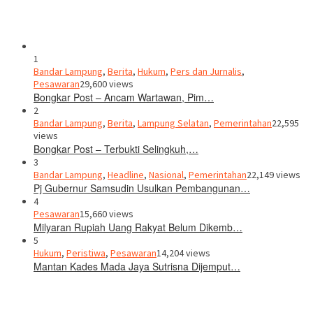
1
Bandar Lampung
,
Berita
,
Hukum
,
Pers dan Jurnalis
,
Pesawaran
29,600 views
Bongkar Post – Ancam Wartawan, Pim…
2
Bandar Lampung
,
Berita
,
Lampung Selatan
,
Pemerintahan
22,595
views
Bongkar Post – Terbukti Selingkuh,…
3
Bandar Lampung
,
Headline
,
Nasional
,
Pemerintahan
22,149 views
Pj Gubernur Samsudin Usulkan Pembangunan…
4
Pesawaran
15,660 views
Milyaran Rupiah Uang Rakyat Belum Dikemb…
5
Hukum
,
Peristiwa
,
Pesawaran
14,204 views
Mantan Kades Mada Jaya Sutrisna Dijemput…