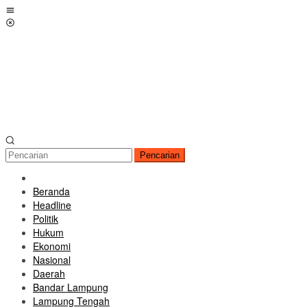
Loncat
Menu
ke
Mobile
konten
Pencarian
Beranda
Headline
Politik
Hukum
Ekonomi
Nasional
Daerah
Bandar Lampung
Lampung Tengah