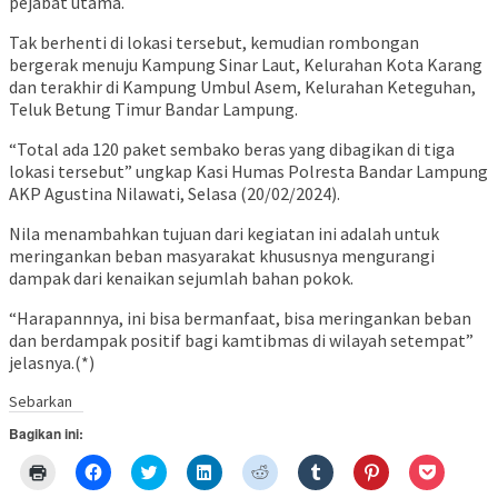
pejabat utama.
Tak berhenti di lokasi tersebut, kemudian rombongan
bergerak menuju Kampung Sinar Laut, Kelurahan Kota Karang
dan terakhir di Kampung Umbul Asem, Kelurahan Keteguhan,
Teluk Betung Timur Bandar Lampung.
“Total ada 120 paket sembako beras yang dibagikan di tiga
lokasi tersebut” ungkap Kasi Humas Polresta Bandar Lampung
AKP Agustina Nilawati, Selasa (20/02/2024).
Nila menambahkan tujuan dari kegiatan ini adalah untuk
meringankan beban masyarakat khususnya mengurangi
dampak dari kenaikan sejumlah bahan pokok.
“Harapannnya, ini bisa bermanfaat, bisa meringankan beban
dan berdampak positif bagi kamtibmas di wilayah setempat”
jelasnya.(*)
Sebarkan
Bagikan ini:
Klik
Klik
Klik
Klik
Klik
Klik
Klik
Klik
untuk
untuk
untuk
untuk
untuk
untuk
untuk
untuk