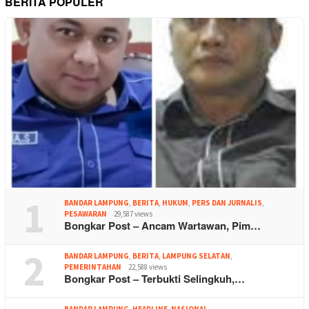
BERITA POPULER
1
BANDAR LAMPUNG
,
BERITA
,
HUKUM
,
PERS DAN JURNALIS
,
PESAWARAN
29,587 views
Bongkar Post – Ancam Wartawan, Pim…
2
BANDAR LAMPUNG
,
BERITA
,
LAMPUNG SELATAN
,
PEMERINTAHAN
22,588 views
Bongkar Post – Terbukti Selingkuh,…