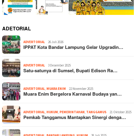
ADETORIAL
ADVERTORIAL
26 Juli 2026
IPPAT Kota Bandar Lampung Gelar Upgradin…
ADVERTORIAL
3 Desember 2025
Satu-satunya di Sumsel, Bupati Edison Ra…
ADVERTORIAL
,
MUARA ENIM
22 November 2025
Muara Enim Bergelora Karnaval Budaya yan…
ADVERTORIAL
,
HUKUM
,
PEMERINTAHAN
,
TANGGAMUS
21 Oktober 2025
Pemkab Tanggamus Mantapkan Sinergi denga…
ADVERTORIAL
,
BANDAR LAMPUNG
,
HUKUM
28 Juli 2025