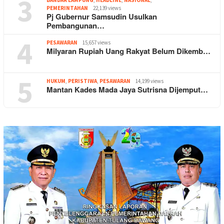
3
BANDAR LAMPUNG
,
HEADLINE
,
NASIONAL
,
PEMERINTAHAN
22,139 views
Pj Gubernur Samsudin Usulkan
Pembangunan…
4
PESAWARAN
15,657 views
Milyaran Rupiah Uang Rakyat Belum Dikemb…
5
HUKUM
,
PERISTIWA
,
PESAWARAN
14,199 views
Mantan Kades Mada Jaya Sutrisna Dijemput…