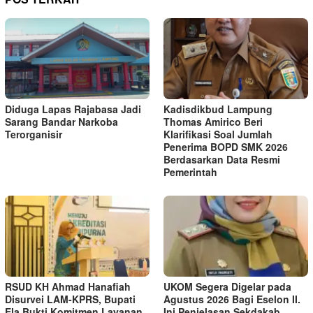
Diduga Lapas Rajabasa Jadi
Kadisdikbud Lampung
Sarang Bandar Narkoba
Thomas Amirico Beri
Terorganisir
Klarifikasi Soal Jumlah
Penerima BOPD SMK 2026
Berdasarkan Data Resmi
Pemerintah
RSUD KH Ahmad Hanafiah
UKOM Segera Digelar pada
Disurvei LAM-KPRS, Bupati
Agustus 2026 Bagi Eselon II.
Ela Bukti Komitmen Layanan
Ini Penjelasan Sekdakab