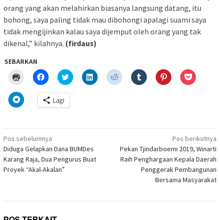
orang yang akan melahirkan biasanya langsung datang, itu
bohong, saya paling tidak mau dibohongi apalagi suami saya
tidak mengijinkan kalau saya dijemput oleh orang yang tak
dikenal,” kilahnya.
(firdaus)
SEBARKAN
Klik
Klik
Klik
Klik
Klik
Klik
Klik
Klik
untuk
untuk
untuk
untuk
untuk
untuk
untuk
untuk
mencetak(Membuka
membagikan
berbagi
berbagi
berbagi
berbagi
berbagi
berbagi
di
di
pada
di
pada
pada
pada
via
Klik
Lagi
jendela
Facebook(Membuka
Twitter(Membuka
Linkedln(Membuka
Reddit(Membuka
Tumblr(Membuka
Pinterest(Membu
Pocket(
untuk
yang
di
di
di
di
di
di
di
berbagi
baru)
jendela
jendela
jendela
jendela
jendela
jendela
jendela
di
yang
yang
yang
yang
yang
yang
yang
Telegram(Membuka
baru)
baru)
baru)
baru)
baru)
baru)
baru)
di
Navigasi
jendela
Pos sebelumnya
Pos berikutnya
yang
pos
Diduga Gelapkan Dana BUMDes
Pekan Tjindarboemi 2019, Winarti
baru)
Karang Raja, Dua Pengurus Buat
Raih Penghargaan Kepala Daerah
Proyek “Akal-Akalan”
Penggerak Pembangunan
Bersama Masyarakat
POS TERKAIT