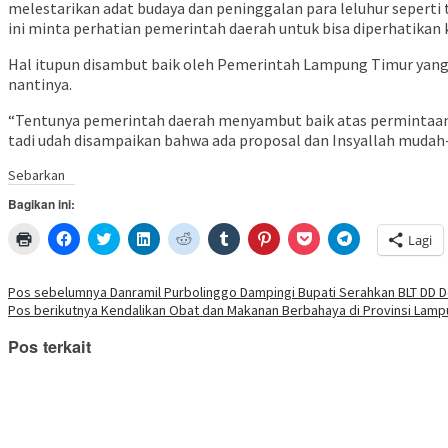
melestarikan adat budaya dan peninggalan para leluhur seperti
ini minta perhatian pemerintah daerah untuk bisa diperhatikan
Hal itupun disambut baik oleh Pemerintah Lampung Timur yang
nantinya.
“Tentunya pemerintah daerah menyambut baik atas permintaan 
tadi udah disampaikan bahwa ada proposal dan Insyallah mudah
Sebarkan
Bagikan ini:
Klik
Klik
Klik
Klik
Klik
Klik
Klik
Klik
Klik
Lagi
untuk
untuk
untuk
untuk
untuk
untuk
untuk
untuk
untuk
mencetak(Membuka
membagikan
berbagi
berbagi
berbagi
berbagi
berbagi
berbagi
berbagi
di
di
pada
di
pada
pada
pada
via
di
jendela
Facebook(Membuka
Twitter(Membuka
Linkedln(Membuka
Reddit(Membuka
Tumblr(Membuka
Pinterest(Membuka
Pocket(Membuka
Telegram(Mem
Navigasi
Pos sebelumnya
Danramil Purbolinggo Dampingi Bupati Serahkan BLT DD 
yang
di
di
di
di
di
di
di
di
Pos berikutnya
Kendalikan Obat dan Makanan Berbahaya di Provinsi Lamp
baru)
jendela
jendela
jendela
jendela
jendela
jendela
jendela
jendela
pos
yang
yang
yang
yang
yang
yang
yang
yang
baru)
baru)
baru)
baru)
baru)
baru)
baru)
baru)
Pos terkait