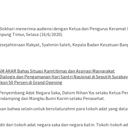
Bokhari menerima audiensi dengan Ketua dan Pengurus Keramat Kr
ung Timur, Selasa (16/6/2020).
sejahteraan Rakyat, Syahmin Saleh, Kepala Badan Kesatuan Bang
SM AKAR Bahas Situasi Kamtibmas dan Aspirasi Masyarakat
ialogis dan Pengamanan Hari Santri Nasional di Seputih Surabay
iskon 50 Persen di Grand Opening
a Penyembang Adat Negara Saka, Dalom Nihan Yus selaku Ketua Pe
Pendamping dan Mangku Bumi Karim selaku Penasehat.
kan bahwa selain untuk bersilaturahmi para tokoh adat yang dat
adir dari tokoh adat negara saka dan negara batin. Tokoh-tokoh ad