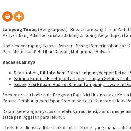
Lampung Timur,
(Bongkarpost)- Bupati Lampung Timur Zaiful 
Penyembang Adat Kecamatan Jabung di Ruang Kerja Bupati Lamp
Hadir mendampingi Bupati, Asisten Bidang Pemerintahan dan Ke
Pendidikan dan Pelatihan Daerah, Mohammad Ridwan.
Bacaan Lainnya
Silaturahmi, Dit Intelkam Polda Lampung dengan Ketua L
Brimob Kompi 4B Pelopor Lampung Tengah Gelar Patroli D
Besok, Faxi Billiard Hadir di Bandar Lampung, Tawarkan D
Sementara itu hadir pula Pangeran Raja Niti Husin selaku Ketu
Panitia Pembangunan Pagar Kramat serta Sri Kuncoro selaku 
Dalam keterangannya, usai melakukan audiensi, Zaiful menjelas
serta peninggalan para leluhur.
“Terkait audiensi tadi dari tokoh adat Jabung, yang mana tadi h