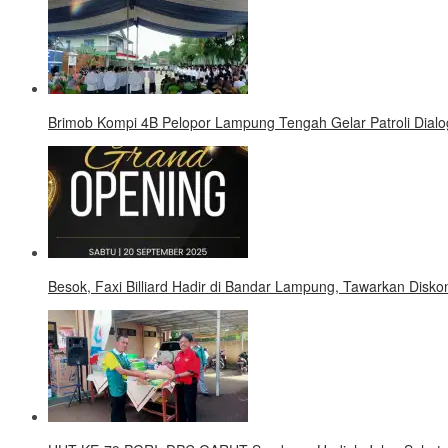
Brimob Kompi 4B Pelopor Lampung Tengah Gelar Patroli Dialo
Besok, Faxi Billiard Hadir di Bandar Lampung, Tawarkan Disk