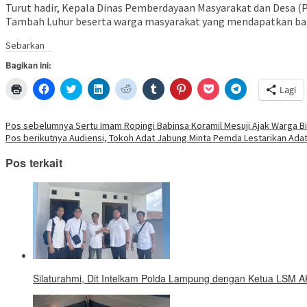
Turut hadir, Kepala Dinas Pemberdayaan Masyarakat dan Desa (
Tambah Luhur beserta warga masyarakat yang mendapatkan ba
Sebarkan
Bagikan ini:
Klik
Klik
Klik
Klik
Klik
Klik
Klik
Klik
Klik
Lagi
untuk
untuk
untuk
untuk
untuk
untuk
untuk
untuk
untuk
mencetak(Membuka
membagikan
berbagi
berbagi
berbagi
berbagi
berbagi
berbagi
berbagi
di
di
pada
di
pada
pada
pada
via
di
jendela
Facebook(Membuka
Twitter(Membuka
Linkedln(Membuka
Reddit(Membuka
Tumblr(Membuka
Pinterest(Membuka
Pocket(Membuka
Telegram(Mem
Navigasi
Pos sebelumnya
Sertu Imam Ropingi Babinsa Koramil Mesuji Ajak Warga B
yang
di
di
di
di
di
di
di
di
Pos berikutnya
Audiensi, Tokoh Adat Jabung Minta Pemda Lestarikan Adat
baru)
jendela
jendela
jendela
jendela
jendela
jendela
jendela
jendela
pos
yang
yang
yang
yang
yang
yang
yang
yang
baru)
baru)
baru)
baru)
baru)
baru)
baru)
baru)
Pos terkait
Silaturahmi, Dit Intelkam Polda Lampung dengan Ketua LSM A