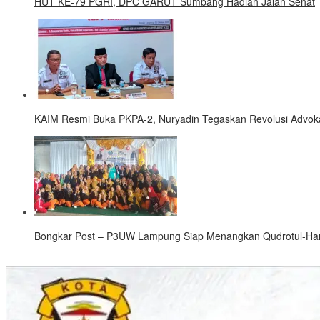
HUT KE-79 PGRI, DPC GARUT Sumbang Hadiah Jalan Sehat
KAIM Resmi Buka PKPA-2, Nuryadin Tegaskan Revolusi Advokat
Bongkar Post – P3UW Lampung Siap Menangkan Qudrotul-Hank