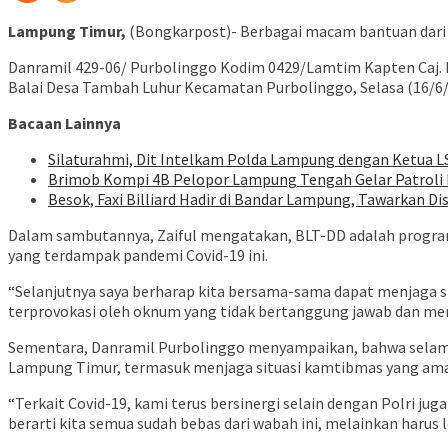
Lampung Timur,
(Bongkarpost)- Berbagai macam bantuan dari 
Danramil 429-06/ Purbolinggo Kodim 0429/Lamtim Kapten Caj.
Balai Desa Tambah Luhur Kecamatan Purbolinggo, Selasa (16/6/
Bacaan Lainnya
Silaturahmi, Dit Intelkam Polda Lampung dengan Ketua L
Brimob Kompi 4B Pelopor Lampung Tengah Gelar Patroli D
Besok, Faxi Billiard Hadir di Bandar Lampung, Tawarkan D
Dalam sambutannya, Zaiful mengatakan, BLT-DD adalah program
yang terdampak pandemi Covid-19 ini.
“Selanjutnya saya berharap kita bersama-sama dapat menjaga si
terprovokasi oleh oknum yang tidak bertanggung jawab dan me
Sementara, Danramil Purbolinggo menyampaikan, bahwa selama 
Lampung Timur, termasuk menjaga situasi kamtibmas yang ama
“Terkait Covid-19, kami terus bersinergi selain dengan Polri 
berarti kita semua sudah bebas dari wabah ini, melainkan harus