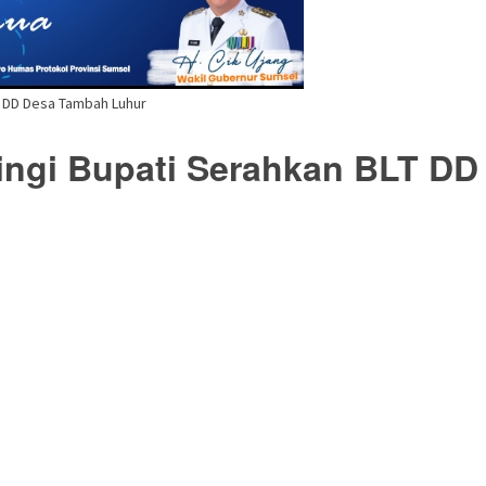
T DD Desa Tambah Luhur
ingi Bupati Serahkan BLT D
buka