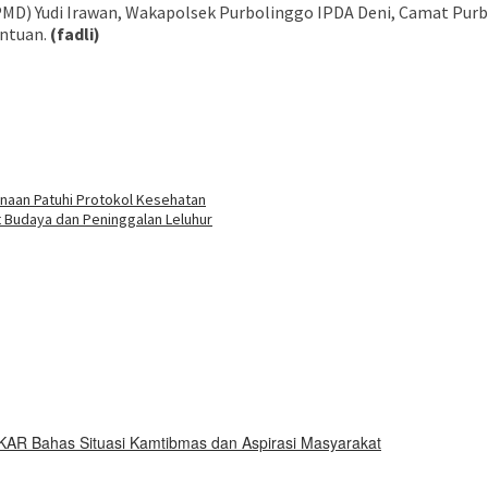
PMD) Yudi Irawan, Wakapolsek Purbolinggo IPDA Deni, Camat Pur
ntuan.
(fadli)
buka
inaan Patuhi Protokol Kesehatan
 Budaya dan Peninggalan Leluhur
KAR Bahas Situasi Kamtibmas dan Aspirasi Masyarakat