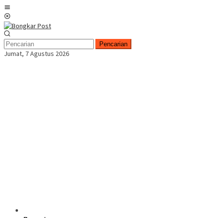
Loncat
Menu
ke
Mobile
konten
Pencarian
Jumat, 7 Agustus 2026