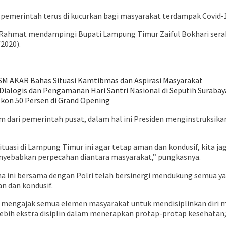
pemerintah terus di kucurkan bagi masyarakat terdampak Covid-
 Rahmat mendampingi Bupati Lampung Timur Zaiful Bokhari sera
2020).
SM AKAR Bahas Situasi Kamtibmas dan Aspirasi Masyarakat
ialogis dan Pengamanan Hari Santri Nasional di Seputih Surabay
iskon 50 Persen di Grand Opening
 dari pemerintah pusat, dalam hal ini Presiden menginstruksi
tuasi di Lampung Timur ini agar tetap aman dan kondusif, kita j
nyebabkan perpecahan diantara masyarakat,” pungkasnya.
ini bersama dengan Polri telah bersinergi mendukung semua ya
n dan kondusif.
juga mengajak semua elemen masyarakat untuk mendisiplinkan dir
 lebih ekstra disiplin dalam menerapkan protap-protap kesehatan,