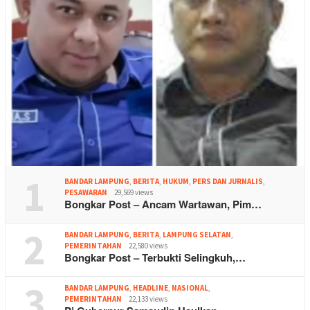
1
BANDAR LAMPUNG
,
BERITA
,
HUKUM
,
PERS DAN JURNALIS
,
PESAWARAN
29,569 views
Bongkar Post – Ancam Wartawan, Pim…
2
BANDAR LAMPUNG
,
BERITA
,
LAMPUNG SELATAN
,
PEMERINTAHAN
22,580 views
Bongkar Post – Terbukti Selingkuh,…
3
BANDAR LAMPUNG
,
HEADLINE
,
NASIONAL
,
PEMERINTAHAN
22,133 views