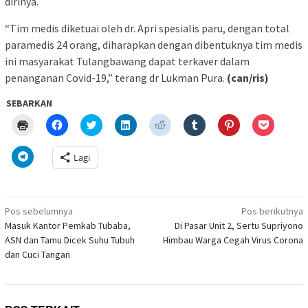
dirinya.
“Tim medis diketuai oleh dr. Apri spesialis paru, dengan total
paramedis 24 orang, diharapkan dengan dibentuknya tim medis
ini masyarakat Tulangbawang dapat terkaver dalam
penanganan Covid-19,” terang dr Lukman Pura.
(can/ris)
SEBARKAN
Klik
Klik
Klik
Klik
Klik
Klik
Klik
Klik
untuk
untuk
untuk
untuk
untuk
untuk
untuk
untuk
mencetak(Membuka
membagikan
berbagi
berbagi
berbagi
berbagi
berbagi
berbagi
di
di
pada
di
pada
pada
pada
via
Klik
Lagi
jendela
Facebook(Membuka
Twitter(Membuka
Linkedln(Membuka
Reddit(Membuka
Tumblr(Membuka
Pinterest(Membu
Pocket(
untuk
yang
di
di
di
di
di
di
di
berbagi
baru)
jendela
jendela
jendela
jendela
jendela
jendela
jendela
di
yang
yang
yang
yang
yang
yang
yang
Telegram(Membuka
baru)
baru)
baru)
baru)
baru)
baru)
baru)
di
Navigasi
jendela
Pos sebelumnya
Pos berikutnya
yang
pos
Masuk Kantor Pemkab Tubaba,
Di Pasar Unit 2, Sertu Supriyono
baru)
ASN dan Tamu Dicek Suhu Tubuh
Himbau Warga Cegah Virus Corona
dan Cuci Tangan