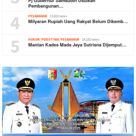
Pj Gubernur Samsudin Usulkan
Pembangunan…
4
PESAWARAN
15,653 views
Milyaran Rupiah Uang Rakyat Belum Dikemb…
5
HUKUM
,
PERISTIWA
,
PESAWARAN
14,192 views
Mantan Kades Mada Jaya Sutrisna Dijemput…