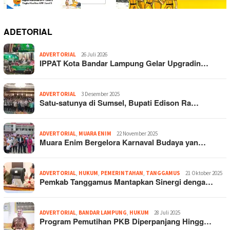
ADETORIAL
ADVERTORIAL
26 Juli 2026
IPPAT Kota Bandar Lampung Gelar Upgradin…
ADVERTORIAL
3 Desember 2025
Satu-satunya di Sumsel, Bupati Edison Ra…
ADVERTORIAL
,
MUARA ENIM
22 November 2025
Muara Enim Bergelora Karnaval Budaya yan…
ADVERTORIAL
,
HUKUM
,
PEMERINTAHAN
,
TANGGAMUS
21 Oktober 2025
Pemkab Tanggamus Mantapkan Sinergi denga…
ADVERTORIAL
,
BANDAR LAMPUNG
,
HUKUM
28 Juli 2025
Program Pemutihan PKB Diperpanjang Hingg…