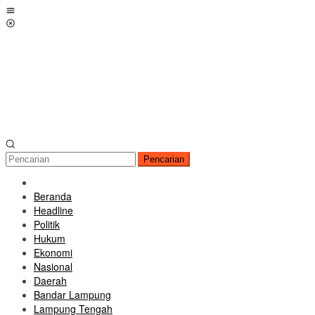
Loncat
Menu
ke
Mobile
konten
Pencarian
Beranda
Headline
Politik
Hukum
Ekonomi
Nasional
Daerah
Bandar Lampung
Lampung Tengah