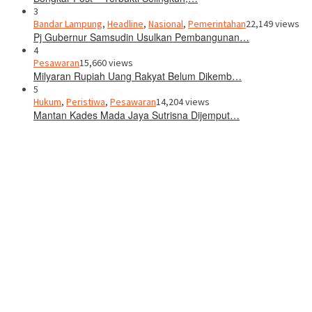
3
Bandar Lampung
,
Headline
,
Nasional
,
Pemerintahan
22,149 views
Pj Gubernur Samsudin Usulkan Pembangunan…
4
Pesawaran
15,660 views
Milyaran Rupiah Uang Rakyat Belum Dikemb…
5
Hukum
,
Peristiwa
,
Pesawaran
14,204 views
Mantan Kades Mada Jaya Sutrisna Dijemput…