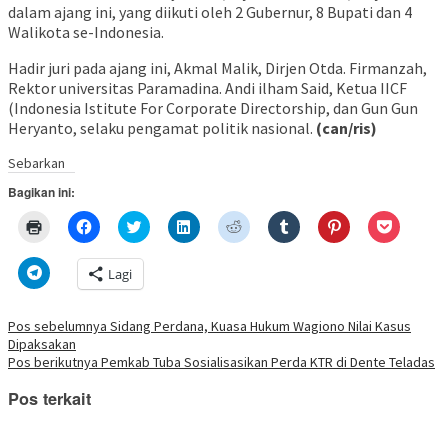
dalam ajang ini, yang diikuti oleh 2 Gubernur, 8 Bupati dan 4
Walikota se-Indonesia.
Hadir juri pada ajang ini, Akmal Malik, Dirjen Otda. Firmanzah,
Rektor universitas Paramadina. Andi ilham Said, Ketua IICF
(Indonesia Istitute For Corporate Directorship, dan Gun Gun
Heryanto, selaku pengamat politik nasional.
(can/ris)
Sebarkan
Bagikan ini:
Klik
Klik
Klik
Klik
Klik
Klik
Klik
Klik
untuk
untuk
untuk
untuk
untuk
untuk
untuk
untuk
mencetak(Membuka
membagikan
berbagi
berbagi
berbagi
berbagi
berbagi
berbagi
di
di
pada
di
pada
pada
pada
via
Klik
Lagi
jendela
Facebook(Membuka
Twitter(Membuka
Linkedln(Membuka
Reddit(Membuka
Tumblr(Membuka
Pinterest(Membu
Pocket(
untuk
yang
di
di
di
di
di
di
di
berbagi
baru)
jendela
jendela
jendela
jendela
jendela
jendela
jendela
di
yang
yang
yang
yang
yang
yang
yang
Telegram(Membuka
Navigasi
Pos sebelumnya
Sidang Perdana, Kuasa Hukum Wagiono Nilai Kasus
baru)
baru)
baru)
baru)
baru)
baru)
baru)
di
Dipaksakan
jendela
pos
yang
Pos berikutnya
Pemkab Tuba Sosialisasikan Perda KTR di Dente Teladas
baru)
Pos terkait