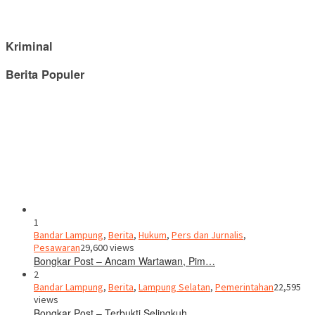
Kriminal
Berita Populer
1
Bandar Lampung
,
Berita
,
Hukum
,
Pers dan Jurnalis
,
Pesawaran
29,600 views
Bongkar Post – Ancam Wartawan, Pim…
2
Bandar Lampung
,
Berita
,
Lampung Selatan
,
Pemerintahan
22,595
views
Bongkar Post – Terbukti Selingkuh,…