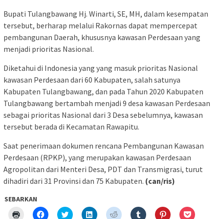
Bupati Tulangbawang Hj. Winarti, SE, MH, dalam kesempatan
tersebut, berharap melalui Rakornas dapat mempercepat
pembangunan Daerah, khususnya kawasan Perdesaan yang
menjadi prioritas Nasional.
Diketahui di Indonesia yang yang masuk prioritas Nasional
kawasan Perdesaan dari 60 Kabupaten, salah satunya
Kabupaten Tulangbawang, dan pada Tahun 2020 Kabupaten
Tulangbawang bertambah menjadi 9 desa kawasan Perdesaan
sebagai prioritas Nasional dari 3 Desa sebelumnya, kawasan
tersebut berada di Kecamatan Rawapitu.
Saat penerimaan dokumen rencana Pembangunan Kawasan
Perdesaan (RPKP), yang merupakan kawasan Perdesaan
Agropolitan dari Menteri Desa, PDT dan Transmigrasi, turut
dihadiri dari 31 Provinsi dan 75 Kabupaten.
(can/ris)
SEBARKAN
Klik
Klik
Klik
Klik
Klik
Klik
Klik
Klik