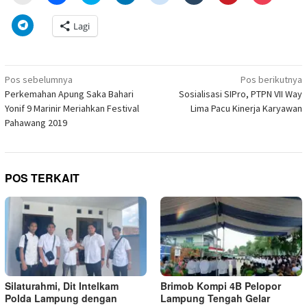
untuk
untuk
untuk
untuk
untuk
untuk
untuk
untuk
mencetak(Membuka
membagikan
berbagi
berbagi
berbagi
berbagi
berbagi
berbagi
di
di
pada
di
pada
pada
pada
via
Klik
Lagi
jendela
Facebook(Membuka
Twitter(Membuka
Linkedln(Membuka
Reddit(Membuka
Tumblr(Membuka
Pinterest(Membu
Pocket(
untuk
yang
di
di
di
di
di
di
di
berbagi
baru)
jendela
jendela
jendela
jendela
jendela
jendela
jendela
di
yang
yang
yang
yang
yang
yang
yang
Telegram(Membuka
baru)
baru)
baru)
baru)
baru)
baru)
baru)
di
Navigasi
jendela
Pos sebelumnya
Pos berikutnya
yang
pos
Perkemahan Apung Saka Bahari
Sosialisasi SIPro, PTPN VII Way
baru)
Yonif 9 Marinir Meriahkan Festival
Lima Pacu Kinerja Karyawan
Pahawang 2019
POS TERKAIT
Silaturahmi, Dit Intelkam
Brimob Kompi 4B Pelopor
Polda Lampung dengan
Lampung Tengah Gelar