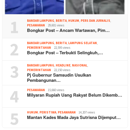
1
BANDAR LAMPUNG
,
BERITA
,
HUKUM
,
PERS DAN JURNALIS
,
PESAWARAN
29,601 views
Bongkar Post – Ancam Wartawan, Pim…
2
BANDAR LAMPUNG
,
BERITA
,
LAMPUNG SELATAN
,
PEMERINTAHAN
22,595 views
Bongkar Post – Terbukti Selingkuh,…
3
BANDAR LAMPUNG
,
HEADLINE
,
NASIONAL
,
PEMERINTAHAN
22,150 views
Pj Gubernur Samsudin Usulkan
Pembangunan…
4
PESAWARAN
15,660 views
Milyaran Rupiah Uang Rakyat Belum Dikemb…
5
HUKUM
,
PERISTIWA
,
PESAWARAN
14,207 views
Mantan Kades Mada Jaya Sutrisna Dijemput…