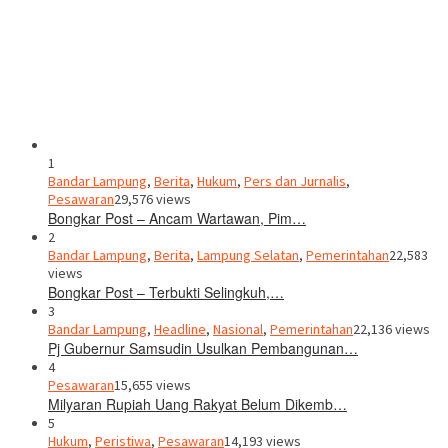
1
Bandar Lampung
,
Berita
,
Hukum
,
Pers dan Jurnalis
,
Pesawaran
29,576 views
Bongkar Post – Ancam Wartawan, Pim…
2
Bandar Lampung
,
Berita
,
Lampung Selatan
,
Pemerintahan
22,583
views
Bongkar Post – Terbukti Selingkuh,…
3
Bandar Lampung
,
Headline
,
Nasional
,
Pemerintahan
22,136 views
Pj Gubernur Samsudin Usulkan Pembangunan…
4
Pesawaran
15,655 views
Milyaran Rupiah Uang Rakyat Belum Dikemb…
5
Hukum
,
Peristiwa
,
Pesawaran
14,193 views