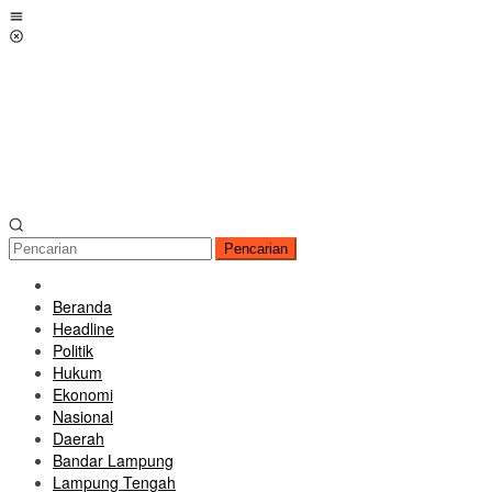
Loncat
Menu
ke
Mobile
konten
Pencarian
Beranda
Headline
Politik
Hukum
Ekonomi
Nasional
Daerah
Bandar Lampung
Lampung Tengah