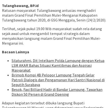
Tulangbawang, BP.id
Ratusan masyarakat Tulangbawang antusias menghadiri
malam Grand Final Pemilihan Mulei-Menganai Kabupaten
Tulangbawang tahun 2020, di GSG Menggala, Senin (24/2/2020).
Terlihat, sejak pukul 19.00 Wib masyarakat sudah rela datang
sejak awal untuk mengambil tempat strategis dalam
menyaksikan langsung malam Grand Final Pemilihan Mulei-
Menganai ini.
Bacaan Lainnya
Silaturahmi, Dit Intelkam Polda Lampung dengan Ketua
LSM AKAR Bahas Situasi Kamtibmas dan Aspirasi
Masyarakat
Brimob Kompi 4B Pelopor Lampung Tengah Gelar
Patroli Dialogis dan Pengamanan Hari Santri Nasional di
Seputih Surabaya
Besok, Faxi Billiard Hadir di Bandar Lampung, Tawarkan
Diskon 50 Persen di Grand Opening
Adapun kegiatan tersebut dibuka langsung Bupati
Tulangbawang Hj Winarti, yang didampingi unsur Forkopimda,