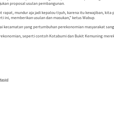
gajukan proposal usulan pembangunan.
rapat, mundur aja jadi kepalou tiyuh, karena itu kewajiban, kita
rti ini, memberikan usulan dan masukan,” ketus Wabup.
agai kecamatan yang pertumbuhan perekonomian masyarakat sang
rekonomian, seperti contoh Kotabumi dan Bukit Kemuning mereka
buka
Masjid