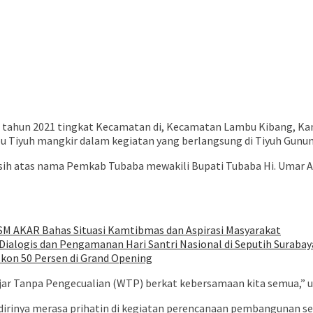
ahun 2021 tingkat Kecamatan di, Kecamatan Lambu Kibang, Kam
u Tiyuh mangkir dalam kegiatan yang berlangsung di Tiyuh Gunung
h atas nama Pemkab Tubaba mewakili Bupati Tubaba Hi. Umar Ah
SM AKAR Bahas Situasi Kamtibmas dan Aspirasi Masyarakat
ialogis dan Pengamanan Hari Santri Nasional di Seputih Surabay
iskon 50 Persen di Grand Opening
ajar Tanpa Pengecualian (WTP) berkat kebersamaan kita semua,” 
irinya merasa prihatin di kegiatan perencanaan pembangunan se