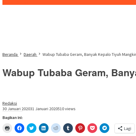
Konten Spesial
Beranda
Daerah
Wabup Tubaba Geram, Banyak Kepalo Tiyuh Mangki
Wabup Tubaba Geram, Banya
Redaksi
30 Januari 2020
31 Januari 2020
510 views
Bagikan ini:
Klik
Klik
Klik
Klik
Klik
Klik
Klik
Klik
Klik
Lagi
untuk
untuk
untuk
untuk
untuk
untuk
untuk
untuk
untuk
mencetak(Membuka
membagikan
berbagi
berbagi
berbagi
berbagi
berbagi
berbagi
berbagi