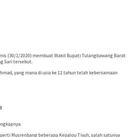
is (30/1/2020) membuat Wakil Bupati Tulangbawang Barat
 Sari tersebut.
mad, yang mana di usia ke 11 tahun telah kebersamaan
a
ungkapnya.
perti Musrenbang beberapa Kepalou Tiyuh, salah satunya