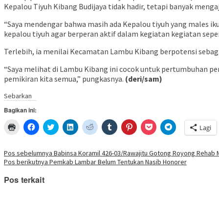
Kepalou Tiyuh Kibang Budijaya tidak hadir, tetapi banyak men
“Saya mendengar bahwa masih ada Kepalou tiyuh yang males ikut 
kepalou tiyuh agar berperan aktif dalam kegiatan kegiatan sepe
Terlebih, ia menilai Kecamatan Lambu Kibang berpotensi seb
“Saya melihat di Lambu Kibang ini cocok untuk pertumbuhan pe
pemikiran kita semua,” pungkasnya.
(deri/sam)
Sebarkan
Bagikan ini:
Klik
Klik
Klik
Klik
Klik
Klik
Klik
Klik
Klik
Lagi
untuk
untuk
untuk
untuk
untuk
untuk
untuk
untuk
untuk
mencetak(Membuka
membagikan
berbagi
berbagi
berbagi
berbagi
berbagi
berbagi
berbagi
di
di
pada
di
pada
pada
pada
via
di
jendela
Facebook(Membuka
Twitter(Membuka
Linkedln(Membuka
Reddit(Membuka
Tumblr(Membuka
Pinterest(Membuka
Pocket(Membuka
Telegram(Mem
Navigasi
Pos sebelumnya
Babinsa Koramil 426-03/Rawajitu Gotong Royong Rehab 
yang
di
di
di
di
di
di
di
di
Pos berikutnya
Pemkab Lambar Belum Tentukan Nasib Honorer
baru)
jendela
jendela
jendela
jendela
jendela
jendela
jendela
jendela
pos
yang
yang
yang
yang
yang
yang
yang
yang
baru)
baru)
baru)
baru)
baru)
baru)
baru)
baru)
Pos terkait