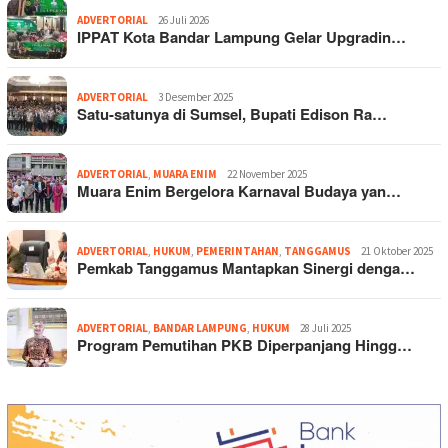
ADVERTORIAL
26 Juli 2026
IPPAT Kota Bandar Lampung Gelar Upgradin…
ADVERTORIAL
3 Desember 2025
Satu-satunya di Sumsel, Bupati Edison Ra…
ADVERTORIAL
,
MUARA ENIM
22 November 2025
Muara Enim Bergelora Karnaval Budaya yan…
ADVERTORIAL
,
HUKUM
,
PEMERINTAHAN
,
TANGGAMUS
21 Oktober 2025
Pemkab Tanggamus Mantapkan Sinergi denga…
ADVERTORIAL
,
BANDAR LAMPUNG
,
HUKUM
28 Juli 2025
Program Pemutihan PKB Diperpanjang Hingg…