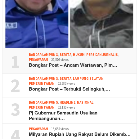
1
BANDAR LAMPUNG
,
BERITA
,
HUKUM
,
PERS DAN JURNALIS
,
PESAWARAN
29,576 views
Bongkar Post – Ancam Wartawan, Pim…
2
BANDAR LAMPUNG
,
BERITA
,
LAMPUNG SELATAN
,
PEMERINTAHAN
22,583 views
Bongkar Post – Terbukti Selingkuh,…
3
BANDAR LAMPUNG
,
HEADLINE
,
NASIONAL
,
PEMERINTAHAN
22,136 views
Pj Gubernur Samsudin Usulkan
Pembangunan…
4
PESAWARAN
15,655 views
Milyaran Rupiah Uang Rakyat Belum Dikemb…