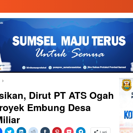
sikan, Dirut PT ATS Ogah
 Proyek Embung Desa
iliar
Klik
Klik
Klik
Klik
Klik
Klik
Klik
Klik
Lagi