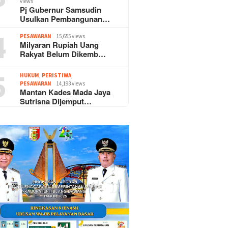
views
Pj Gubernur Samsudin
Usulkan Pembangunan…
4
PESAWARAN
15,655 views
Milyaran Rupiah Uang
Rakyat Belum Dikemb…
5
HUKUM
,
PERISTIWA
,
PESAWARAN
14,193 views
Mantan Kades Mada Jaya
Sutrisna Dijemput…