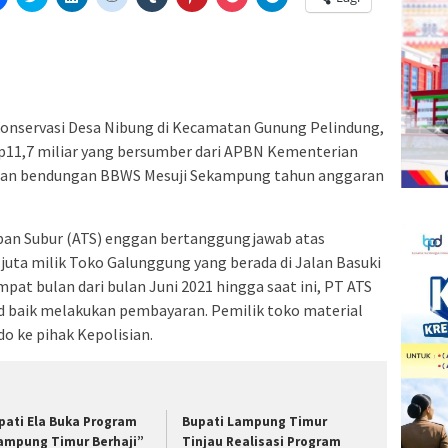
untuk
untuk
untuk
untuk
untuk
untuk
untuk
untuk
tak(Membuka
membagikan
berbagi
berbagi
berbagi
berbagi
berbagi
berbagi
berbagi
di
pada
di
pada
pada
pada
via
di
a
Facebook(Membuka
Twitter(Membuka
Linkedln(Membuka
Reddit(Membuka
Tumblr(Membuka
Pinterest(Membuka
Pocket(Membuka
Telegram(Membuka
di
di
di
di
di
di
di
di
jendela
jendela
jendela
jendela
jendela
jendela
jendela
jendela
yang
yang
yang
yang
yang
yang
yang
yang
baru)
baru)
baru)
baru)
baru)
baru)
baru)
baru)
nservasi Desa Nibung di Kecamatan Gunung Pelindung,
p11,7 miliar yang bersumber dari APBN Kementerian
an bendungan BBWS Mesuji Sekampung tahun anggaran
ipan Subur (ATS) enggan bertanggungjawab atas
uta milik Toko Galunggung yang berada di Jalan Basuki
t bulan dari bulan Juni 2021 hingga saat ini, PT ATS
kad baik melakukan pembayaran. Pemilik toko material
o ke pihak Kepolisian.
pati Ela Buka Program
Bupati Lampung Timur
ampung Timur Berhaji”
Tinjau Realisasi Program