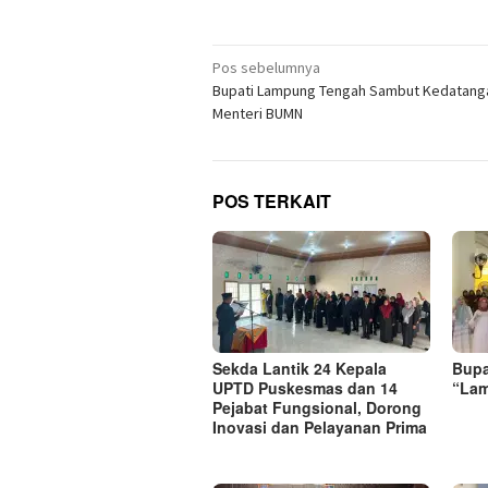
menc
di
jendel
yang
Navigasi
baru)
Pos sebelumnya
pos
Bupati Lampung Tengah Sambut Kedatang
Menteri BUMN
POS TERKAIT
‎Sekda Lantik 24 Kepala
Bupa
UPTD Puskesmas dan 14
“Lam
Pejabat Fungsional, Dorong
Inovasi dan Pelayanan Prima