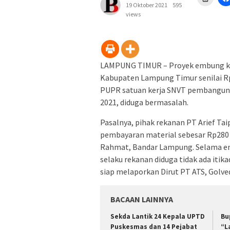
untuk
19 Oktober 2021
595
mence
views
di
jendel
yang
baru)
LAMPUNG TIMUR – Proyek embung ko
Kabupaten Lampung Timur senilai R
PUPR satuan kerja SNVT pembangun
2021, diduga bermasalah.
Pasalnya, pihak rekanan PT Arief Ta
pembayaran material sebesar Rp280 j
Rahmat, Bandar Lampung. Selama empa
selaku rekanan diduga tidak ada iti
siap melaporkan Dirut PT ATS, Golved
BACAAN LAINNYA
‎Sekda Lantik 24 Kepala UPTD
Bu
Puskesmas dan 14 Pejabat
“L