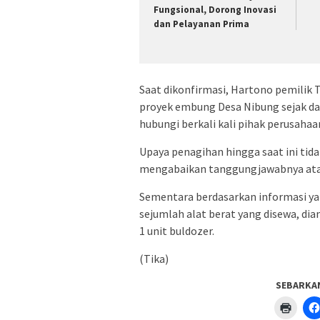
Fungsional, Dorong Inovasi
dan Pelayanan Prima ‎
Saat dikonfirmasi, Hartono pemili
proyek embung Desa Nibung sejak da
hubungi berkali kali pihak perusahaa
Upaya penagihan hingga saat ini tida
mengabaikan tanggungjawabnya atas
Sementara berdasarkan informasi ya
sejumlah alat berat yang disewa, diant
1 unit buldozer.
(Tika)
SEBARKA
Klik
untuk