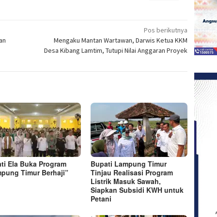
etak(Membuka
membagikan
berbagi
berbagi
berbagi
berbagi
berbagi
berbagi
berbagi
di
pada
di
pada
pada
pada
via
di
a
Facebook(Membuka
Twitter(Membuka
Linkedln(Membuka
Reddit(Membuka
Tumblr(Membuka
Pinterest(Membuka
Pocket(Membuka
Telegram(Membuka
di
di
di
di
di
di
di
di
jendela
jendela
jendela
jendela
jendela
jendela
jendela
jendela
Pos berikutnya
yang
yang
yang
yang
yang
yang
yang
yang
an
Mengaku Mantan Wartawan, Darwis Ketua KKM
baru)
baru)
baru)
baru)
baru)
baru)
baru)
baru)
Desa Kibang Lamtim, Tutupi Nilai Anggaran Proyek
ti Ela Buka Program
Bupati Lampung Timur
pung Timur Berhaji”
Tinjau Realisasi Program
Listrik Masuk Sawah,
Siapkan Subsidi KWH untuk
Petani