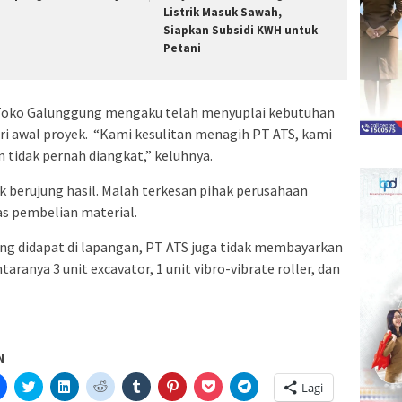
Listrik Masuk Sawah,
Siapkan Subsidi KWH untuk
Petani
k Toko Galunggung mengaku telah menyuplai kebutuhan
ri awal proyek. “Kami kesulitan menagih PT ATS, kami
n tidak pernah diangkat,” keluhnya.
k berujung hasil. Malah terkesan pihak perusahaan
 pembelian material.
ng didapat di lapangan, PT ATS juga tidak membayarkan
aranya 3 unit excavator, 1 unit vibro-vibrate roller, dan
N
Klik
Klik
Klik
Klik
Klik
Klik
Klik
Klik
Lagi
untuk
untuk
untuk
untuk
untuk
untuk
untuk
untuk