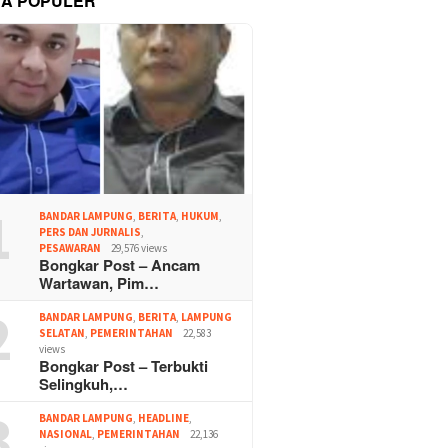
TA POPULER
1
BANDAR LAMPUNG
,
BERITA
,
HUKUM
,
PERS DAN JURNALIS
,
PESAWARAN
29,576 views
Bongkar Post – Ancam
Wartawan, Pim…
2
BANDAR LAMPUNG
,
BERITA
,
LAMPUNG
SELATAN
,
PEMERINTAHAN
22,583
views
Bongkar Post – Terbukti
Selingkuh,…
3
BANDAR LAMPUNG
,
HEADLINE
,
NASIONAL
,
PEMERINTAHAN
22,136