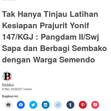
Tak Hanya Tinjau Latihan
Kesiapan Prajurit Yonif
147/KGJ : Pangdam II/Swj
Sapa dan Berbagi Sembako
dengan Warga Semendo
Redaksi
8 Mei 2026
207 views
Bagikan ini:
Klik
Klik
Klik
Klik
Klik
Klik
Klik
Klik
untuk
untuk
untuk
untuk
untuk
untuk
untuk
untuk
mencetak(Membuka
membagikan
berbagi
berbagi
berbagi
berbagi
berbagi
berbagi