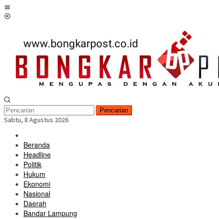
Loncat
Menu
ke
Mobile
konten
Pencarian
Sabtu, 8 Agustus 2026
Beranda
Headline
Politik
Hukum
Ekonomi
Nasional
Daerah
Bandar Lampung