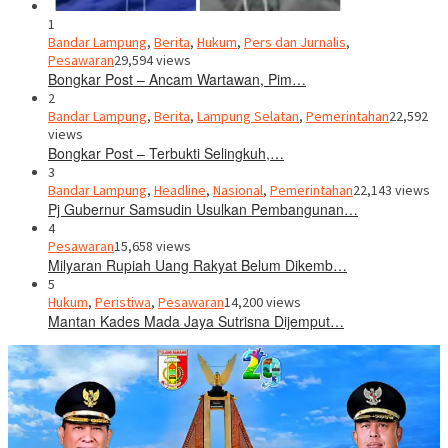
1
Bandar Lampung
,
Berita
,
Hukum
,
Pers dan Jurnalis
,
Pesawaran
29,594 views
Bongkar Post – Ancam Wartawan, Pim…
2
Bandar Lampung
,
Berita
,
Lampung Selatan
,
Pemerintahan
22,592
views
Bongkar Post – Terbukti Selingkuh,…
3
Bandar Lampung
,
Headline
,
Nasional
,
Pemerintahan
22,143 views
Pj Gubernur Samsudin Usulkan Pembangunan…
4
Pesawaran
15,658 views
Milyaran Rupiah Uang Rakyat Belum Dikemb…
5
Hukum
,
Peristiwa
,
Pesawaran
14,200 views
Mantan Kades Mada Jaya Sutrisna Dijemput…