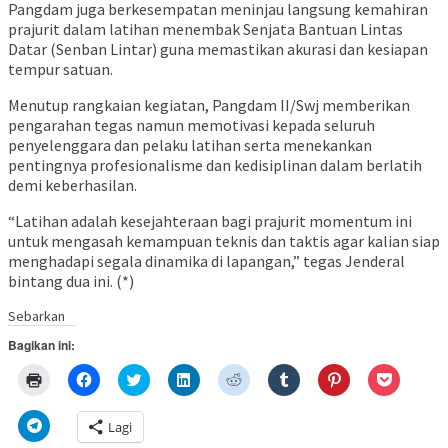
Pangdam juga berkesempatan meninjau langsung kemahiran
prajurit dalam latihan menembak Senjata Bantuan Lintas
Datar (Senban Lintar) guna memastikan akurasi dan kesiapan
tempur satuan.
Menutup rangkaian kegiatan, Pangdam II/Swj memberikan
pengarahan tegas namun memotivasi kepada seluruh
penyelenggara dan pelaku latihan serta menekankan
pentingnya profesionalisme dan kedisiplinan dalam berlatih
demi keberhasilan.
“Latihan adalah kesejahteraan bagi prajurit momentum ini
untuk mengasah kemampuan teknis dan taktis agar kalian siap
menghadapi segala dinamika di lapangan,” tegas Jenderal
bintang dua ini. (*)
Sebarkan
Bagikan ini:
Klik
Klik
Klik
Klik
Klik
Klik
Klik
Klik
untuk
untuk
untuk
untuk
untuk
untuk
untuk
untuk
mencetak(Membuka
membagikan
berbagi
berbagi
berbagi
berbagi
berbagi
berbagi
di
di
pada
di
pada
pada
pada
via
Klik
Lagi
jendela
Facebook(Membuka
Twitter(Membuka
Linkedln(Membuka
Reddit(Membuka
Tumblr(Membuka
Pinterest(Membu
Pocket(
untuk
yang
di
di
di
di
di
di
di