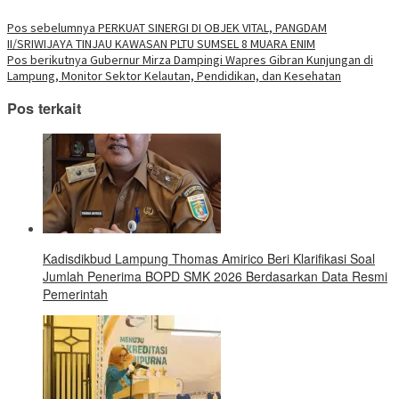
berbagi
baru)
jendela
jendela
jendela
jendela
jendela
jendela
jendela
di
yang
yang
yang
yang
yang
yang
yang
Telegram(Membuka
Navigasi
Pos sebelumnya
PERKUAT SINERGI DI OBJEK VITAL, PANGDAM
baru)
baru)
baru)
baru)
baru)
baru)
baru)
di
II/SRIWIJAYA TINJAU KAWASAN PLTU SUMSEL 8 MUARA ENIM
jendela
pos
yang
Pos berikutnya
Gubernur Mirza Dampingi Wapres Gibran Kunjungan di
baru)
Lampung, Monitor Sektor Kelautan, Pendidikan, dan Kesehatan
Pos terkait
Kadisdikbud Lampung Thomas Amirico Beri Klarifikasi Soal
Jumlah Penerima BOPD SMK 2026 Berdasarkan Data Resmi
Pemerintah