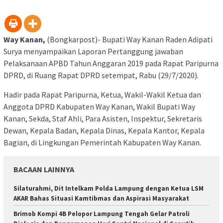
Way Kanan,
(Bongkarpost)- Bupati Way Kanan Raden Adipati
Surya menyampaikan Laporan Pertanggung jawaban
Pelaksanaan APBD Tahun Anggaran 2019 pada Rapat Paripurna
DPRD, di Ruang Rapat DPRD setempat, Rabu (29/7/2020).
Hadir pada Rapat Paripurna, Ketua, Wakil-Wakil Ketua dan
Anggota DPRD Kabupaten Way Kanan, Wakil Bupati Way
Kanan, Sekda, Staf Ahli, Para Asisten, Inspektur, Sekretaris
Dewan, Kepala Badan, Kepala Dinas, Kepala Kantor, Kepala
Bagian, di Lingkungan Pemerintah Kabupaten Way Kanan.
BACAAN LAINNYA
Silaturahmi, Dit Intelkam Polda Lampung dengan Ketua LSM
AKAR Bahas Situasi Kamtibmas dan Aspirasi Masyarakat
Brimob Kompi 4B Pelopor Lampung Tengah Gelar Patroli