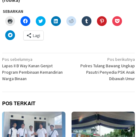
SEBARKAN
Klik
Klik
Klik
Klik
Klik
Klik
Klik
Klik
untuk
untuk
untuk
untuk
untuk
untuk
untuk
untuk
mencetak(Membuka
membagikan
berbagi
berbagi
berbagi
berbagi
berbagi
berbagi
di
di
pada
di
pada
pada
pada
via
Klik
Lagi
jendela
Facebook(Membuka
Twitter(Membuka
Linkedln(Membuka
Reddit(Membuka
Tumblr(Membuka
Pinterest(Membu
Pocket(
untuk
yang
di
di
di
di
di
di
di
berbagi
baru)
jendela
jendela
jendela
jendela
jendela
jendela
jendela
di
yang
yang
yang
yang
yang
yang
yang
Telegram(Membuka
baru)
baru)
baru)
baru)
baru)
baru)
baru)
di
Navigasi
jendela
Pos sebelumnya
Pos berikutnya
yang
pos
Lapas II B Way Kanan Genjot
Polres Tulang Bawang Ungkap
baru)
Program Pembinaan Kemandirian
Pasutri Penyedia PSK Anak
Warga Binaan
Dibawah Umur
POS TERKAIT