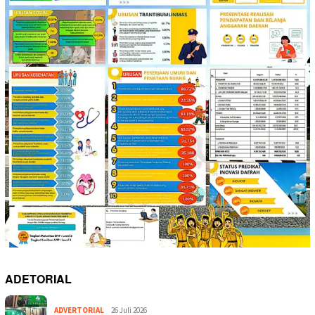
ADETORIAL
ADVERTORIAL
26 Juli 2026