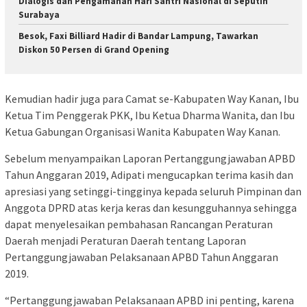
Dialogis dan Pengamanan Hari Santri Nasional di Seputih
Surabaya
Besok, Faxi Billiard Hadir di Bandar Lampung, Tawarkan
Diskon 50 Persen di Grand Opening
Kemudian hadir juga para Camat se-Kabupaten Way Kanan, Ibu
Ketua Tim Penggerak PKK, Ibu Ketua Dharma Wanita, dan Ibu
Ketua Gabungan Organisasi Wanita Kabupaten Way Kanan.
Sebelum menyampaikan Laporan Pertanggungjawaban APBD
Tahun Anggaran 2019, Adipati mengucapkan terima kasih dan
apresiasi yang setinggi-tingginya kepada seluruh Pimpinan dan
Anggota DPRD atas kerja keras dan kesungguhannya sehingga
dapat menyelesaikan pembahasan Rancangan Peraturan
Daerah menjadi Peraturan Daerah tentang Laporan
Pertanggungjawaban Pelaksanaan APBD Tahun Anggaran
2019.
“Pertanggungjawaban Pelaksanaan APBD ini penting, karena