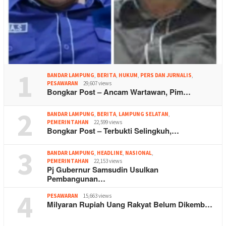
1
BANDAR LAMPUNG
,
BERITA
,
HUKUM
,
PERS DAN JURNALIS
,
PESAWARAN
29,607 views
Bongkar Post – Ancam Wartawan, Pim…
2
BANDAR LAMPUNG
,
BERITA
,
LAMPUNG SELATAN
,
PEMERINTAHAN
22,599 views
Bongkar Post – Terbukti Selingkuh,…
3
BANDAR LAMPUNG
,
HEADLINE
,
NASIONAL
,
PEMERINTAHAN
22,153 views
Pj Gubernur Samsudin Usulkan
Pembangunan…
4
PESAWARAN
15,663 views
Milyaran Rupiah Uang Rakyat Belum Dikemb…