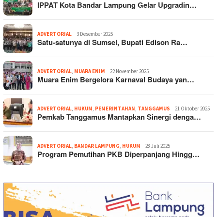
IPPAT Kota Bandar Lampung Gelar Upgradin…
ADVERTORIAL
3 Desember 2025
Satu-satunya di Sumsel, Bupati Edison Ra…
ADVERTORIAL
,
MUARA ENIM
22 November 2025
Muara Enim Bergelora Karnaval Budaya yan…
ADVERTORIAL
,
HUKUM
,
PEMERINTAHAN
,
TANGGAMUS
21 Oktober 2025
Pemkab Tanggamus Mantapkan Sinergi denga…
ADVERTORIAL
,
BANDAR LAMPUNG
,
HUKUM
28 Juli 2025
Program Pemutihan PKB Diperpanjang Hingg…