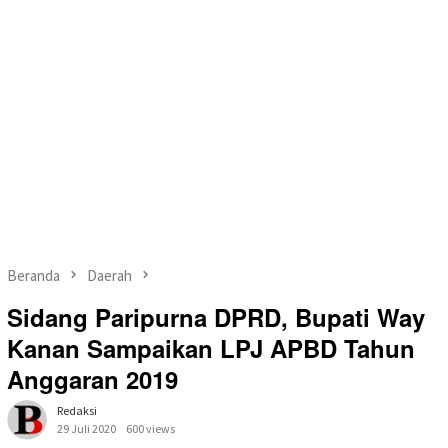
Beranda
Daerah
Sidang Paripurna DPRD, Bupati Way
Kanan Sampaikan LPJ APBD Tahun
Anggaran 2019
Redaksi
29 Juli 2020
600 views