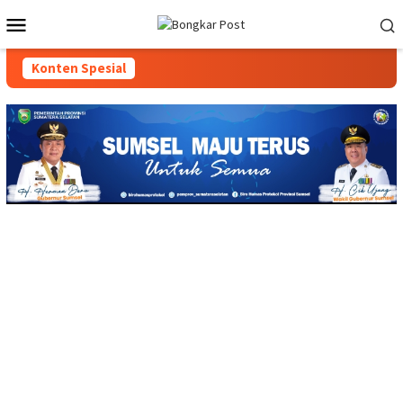
Loncat
Menu
ke
Mobile
konten
Konten Spesial