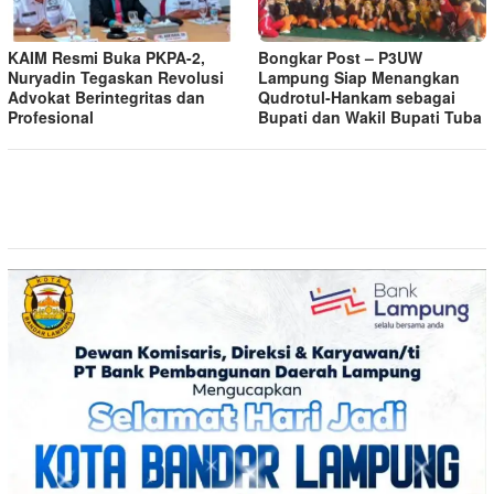
KAIM Resmi Buka PKPA-2,
Bongkar Post – P3UW
Nuryadin Tegaskan Revolusi
Lampung Siap Menangkan
Advokat Berintegritas dan
Qudrotul-Hankam sebagai
Profesional
Bupati dan Wakil Bupati Tuba