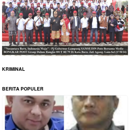
KRIMINAL
BERITA POPULER