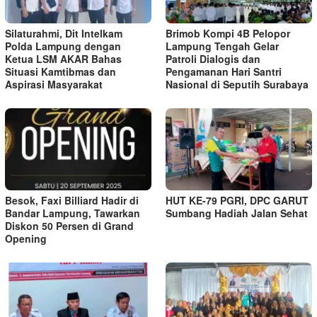
Silaturahmi, Dit Intelkam
Brimob Kompi 4B Pelopor
Polda Lampung dengan
Lampung Tengah Gelar
Ketua LSM AKAR Bahas
Patroli Dialogis dan
Situasi Kamtibmas dan
Pengamanan Hari Santri
Aspirasi Masyarakat
Nasional di Seputih Surabaya
Besok, Faxi Billiard Hadir di
HUT KE-79 PGRI, DPC GARUT
Bandar Lampung, Tawarkan
Sumbang Hadiah Jalan Sehat
Diskon 50 Persen di Grand
Opening