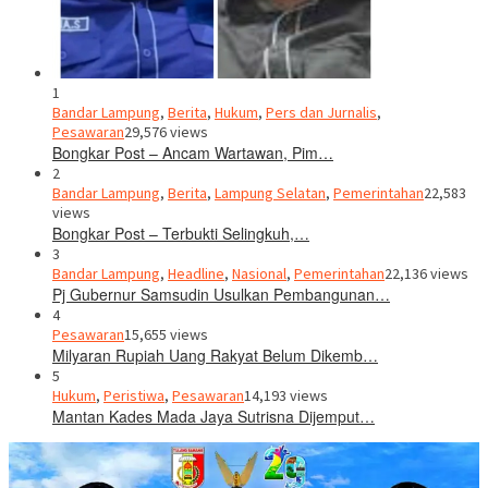
1
Bandar Lampung
,
Berita
,
Hukum
,
Pers dan Jurnalis
,
Pesawaran
29,576 views
Bongkar Post – Ancam Wartawan, Pim…
2
Bandar Lampung
,
Berita
,
Lampung Selatan
,
Pemerintahan
22,583
views
Bongkar Post – Terbukti Selingkuh,…
3
Bandar Lampung
,
Headline
,
Nasional
,
Pemerintahan
22,136 views
Pj Gubernur Samsudin Usulkan Pembangunan…
4
Pesawaran
15,655 views
Milyaran Rupiah Uang Rakyat Belum Dikemb…
5
Hukum
,
Peristiwa
,
Pesawaran
14,193 views
Mantan Kades Mada Jaya Sutrisna Dijemput…