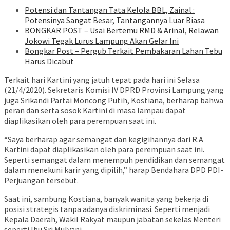
Potensi dan Tantangan Tata Kelola BBL, Zainal :
Potensinya Sangat Besar, Tantangannya Luar Biasa
BONGKAR POST – Usai Bertemu RMD & Arinal, Relawan
Jokowi Tegak Lurus Lampung Akan Gelar Ini
Bongkar Post – Pergub Terkait Pembakaran Lahan Tebu
Harus Dicabut
Terkait hari Kartini yang jatuh tepat pada hari ini Selasa
(21/4/2020). Sekretaris Komisi IV DPRD Provinsi Lampung yang
juga Srikandi Partai Moncong Putih, Kostiana, berharap bahwa
peran dan serta sosok Kartini di masa lampau dapat
diaplikasikan oleh para perempuan saat ini.
“Saya berharap agar semangat dan kegigihannya dari R.A
Kartini dapat diaplikasikan oleh para perempuan saat ini.
Seperti semangat dalam menempuh pendidikan dan semangat
dalam menekuni karir yang dipilih,” harap Bendahara DPD PDI-
Perjuangan tersebut.
Saat ini, sambung Kostiana, banyak wanita yang bekerja di
posisi strategis tanpa adanya diskriminasi. Seperti menjadi
Kepala Daerah, Wakil Rakyat maupun jabatan sekelas Menteri
seperti Ibu Sri Mulyani.