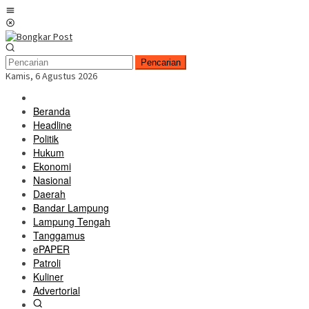
Loncat
Menu
ke
Mobile
konten
Pencarian
Kamis, 6 Agustus 2026
Beranda
Headline
Politik
Hukum
Ekonomi
Nasional
Daerah
Bandar Lampung
Lampung Tengah
Tanggamus
ePAPER
Patroli
Kuliner
Advertorial