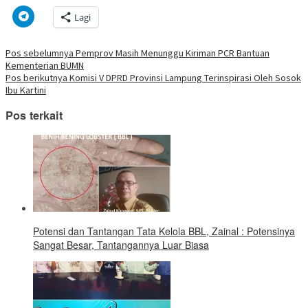
mencetak(Membuka
membagikan
berbagi
berbagi
berbagi
berbagi
berbagi
berbagi
di
di
pada
di
pada
pada
pada
via
Klik
Lagi
jendela
Facebook(Membuka
Twitter(Membuka
Linkedln(Membuka
Reddit(Membuka
Tumblr(Membuka
Pinterest(Membu
Pocket(
untuk
yang
di
di
di
di
di
di
di
berbagi
baru)
jendela
jendela
jendela
jendela
jendela
jendela
jendela
di
yang
yang
yang
yang
yang
yang
yang
Telegram(Membuka
Navigasi
Pos sebelumnya
Pemprov Masih Menunggu Kiriman PCR Bantuan
baru)
baru)
baru)
baru)
baru)
baru)
baru)
di
Kementerian BUMN
jendela
pos
yang
Pos berikutnya
Komisi V DPRD Provinsi Lampung Terinspirasi Oleh Sosok
baru)
Ibu Kartini
Pos terkait
Potensi dan Tantangan Tata Kelola BBL, Zainal : Potensinya
Sangat Besar, Tantangannya Luar Biasa