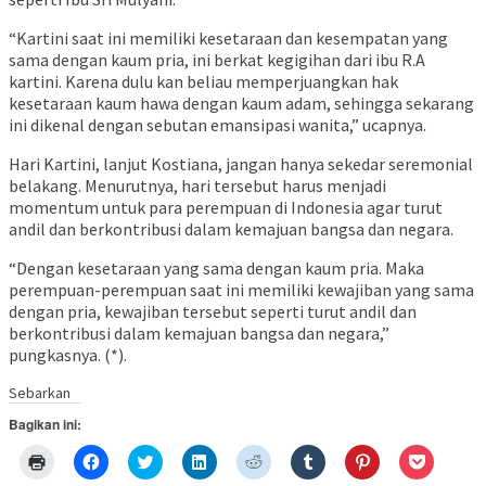
“Kartini saat ini memiliki kesetaraan dan kesempatan yang
sama dengan kaum pria, ini berkat kegigihan dari ibu R.A
kartini. Karena dulu kan beliau memperjuangkan hak
kesetaraan kaum hawa dengan kaum adam, sehingga sekarang
ini dikenal dengan sebutan emansipasi wanita,” ucapnya.
Hari Kartini, lanjut Kostiana, jangan hanya sekedar seremonial
belakang. Menurutnya, hari tersebut harus menjadi
momentum untuk para perempuan di Indonesia agar turut
andil dan berkontribusi dalam kemajuan bangsa dan negara.
“Dengan kesetaraan yang sama dengan kaum pria. Maka
perempuan-perempuan saat ini memiliki kewajiban yang sama
dengan pria, kewajiban tersebut seperti turut andil dan
berkontribusi dalam kemajuan bangsa dan negara,”
pungkasnya. (*).
Sebarkan
Bagikan ini:
Klik
Klik
Klik
Klik
Klik
Klik
Klik
Klik
untuk
untuk
untuk
untuk
untuk
untuk
untuk
untuk