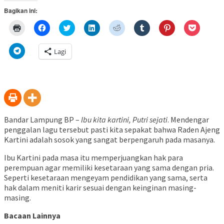
Bagikan ini:
Klik
Klik
Klik
Klik
Klik
Klik
Klik
Klik
untuk
untuk
untuk
untuk
untuk
untuk
untuk
untuk
mencetak(Membuka
membagikan
berbagi
berbagi
berbagi
berbagi
berbagi
berbagi
di
di
pada
di
pada
pada
pada
via
Klik
Lagi
jendela
Facebook(Membuka
Twitter(Membuka
Linkedln(Membuka
Reddit(Membuka
Tumblr(Membuka
Pinterest(Membu
Pocket(
untuk
yang
di
di
di
di
di
di
di
berbagi
baru)
jendela
jendela
jendela
jendela
jendela
jendela
jendela
di
yang
yang
yang
yang
yang
yang
yang
Telegram(Membuka
baru)
baru)
baru)
baru)
baru)
baru)
baru)
di
jendela
yang
baru)
Bandar Lampung BP –
Ibu kita kartini, Putri sejati
. Mendengar
penggalan lagu tersebut pasti kita sepakat bahwa Raden Ajeng
Kartini adalah sosok yang sangat berpengaruh pada masanya.
Ibu Kartini pada masa itu memperjuangkan hak para
perempuan agar memiliki kesetaraan yang sama dengan pria.
Seperti kesetaraan mengeyam pendidikan yang sama, serta
hak dalam meniti karir sesuai dengan keinginan masing-
masing.
Bacaan Lainnya