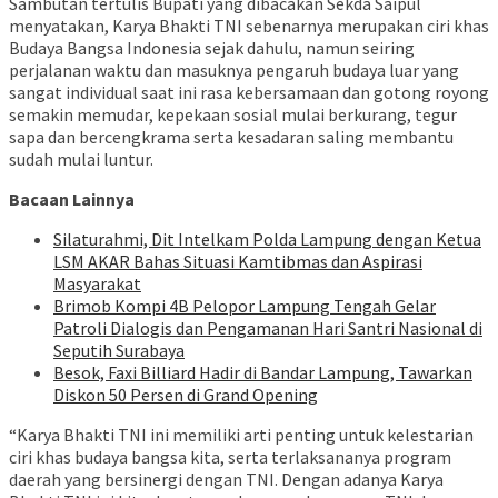
Sambutan tertulis Bupati yang dibacakan Sekda Saipul
menyatakan, Karya Bhakti TNI sebenarnya merupakan ciri khas
Budaya Bangsa Indonesia sejak dahulu, namun seiring
perjalanan waktu dan masuknya pengaruh budaya luar yang
sangat individual saat ini rasa kebersamaan dan gotong royong
semakin memudar, kepekaan sosial mulai berkurang, tegur
sapa dan bercengkrama serta kesadaran saling membantu
sudah mulai luntur.
Bacaan Lainnya
Silaturahmi, Dit Intelkam Polda Lampung dengan Ketua
LSM AKAR Bahas Situasi Kamtibmas dan Aspirasi
Masyarakat
Brimob Kompi 4B Pelopor Lampung Tengah Gelar
Patroli Dialogis dan Pengamanan Hari Santri Nasional di
Seputih Surabaya
Besok, Faxi Billiard Hadir di Bandar Lampung, Tawarkan
Diskon 50 Persen di Grand Opening
“Karya Bhakti TNI ini memiliki arti penting untuk kelestarian
ciri khas budaya bangsa kita, serta terlaksananya program
daerah yang bersinergi dengan TNI. Dengan adanya Karya