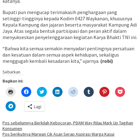
katanya.
Bupati pun mengucap terimakasih penghargaan yang
setinggi-tingginya kepada Kodim 0427 Waykanan, khususnya
Kepala Kampung dan jajaran beserta masyarakat Kampung Adi
Jaya. Atas segala bentuk partisipasi dan peran aktif dalam
menyukseskan penyelenggaraan kegiatan Karya Bhakti TNI ini.
“Bahwa kita semua semakin menyadari pentingnya persatuan
dan kesatuan dalam semua aspek kehidupan, sekaligus
menggugah kembali kesadaran kita,” ujarnya.
(robi)
Sebarkan
Bagikan ini:
Klik
Klik
Klik
Klik
Klik
Klik
Klik
Klik
untuk
untuk
untuk
untuk
untuk
untuk
untuk
untuk
mencetak(Membuka
membagikan
berbagi
berbagi
berbagi
berbagi
berbagi
berbagi
di
di
pada
di
pada
pada
pada
via
Klik
Lagi
jendela
Facebook(Membuka
Twitter(Membuka
Linkedln(Membuka
Reddit(Membuka
Tumblr(Membuka
Pinterest(Membu
Pocket(
untuk
yang
di
di
di
di
di
di
di
berbagi
baru)
jendela
jendela
jendela
jendela
jendela
jendela
jendela
di
yang
yang
yang
yang
yang
yang
yang
Telegram(Membuka
Navigasi
Pos sebelumnya
Berkilah Kebocoran, PDAM Way Rilau Mark Up Tagihan
baru)
baru)
baru)
baru)
baru)
baru)
baru)
di
Konsumen
jendela
pos
yang
Pos berikutnya
Marwan Cik Asan Serap Aspirasi Warga Kasui
baru)