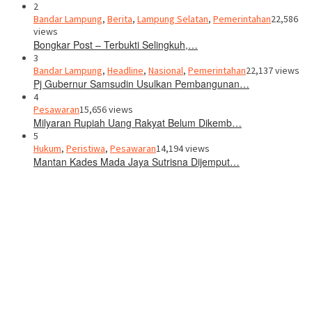
2
Bandar Lampung
,
Berita
,
Lampung Selatan
,
Pemerintahan
22,586
views
Bongkar Post – Terbukti Selingkuh,…
3
Bandar Lampung
,
Headline
,
Nasional
,
Pemerintahan
22,137 views
Pj Gubernur Samsudin Usulkan Pembangunan…
4
Pesawaran
15,656 views
Milyaran Rupiah Uang Rakyat Belum Dikemb…
5
Hukum
,
Peristiwa
,
Pesawaran
14,194 views
Mantan Kades Mada Jaya Sutrisna Dijemput…