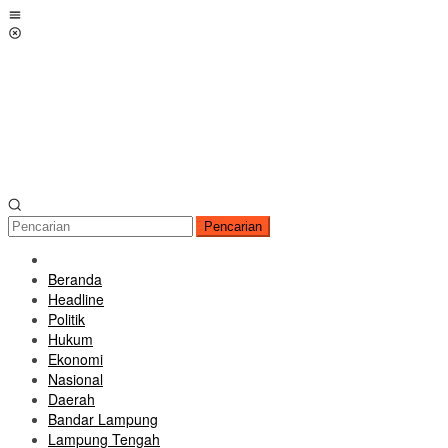
Loncat
Menu
ke
Mobile
konten
Pencarian
Beranda
Headline
Politik
Hukum
Ekonomi
Nasional
Daerah
Bandar Lampung
Lampung Tengah