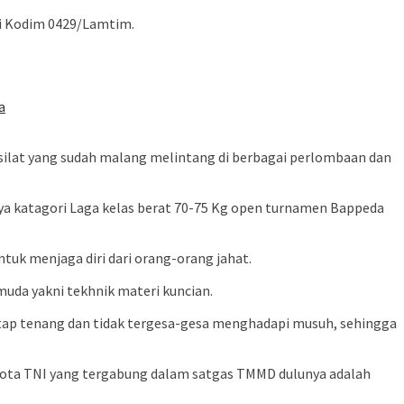
 di Kodim 0429/Lamtim.
a
 silat yang sudah malang melintang di berbagai perlombaan dan
tnya katagori Laga kelas berat 70-75 Kg open turnamen Bappeda
tuk menjaga diri dari orang-orang jahat.
uda yakni tekhnik materi kuncian.
tetap tenang dan tidak tergesa-gesa menghadapi musuh, sehingga
ggota TNI yang tergabung dalam satgas TMMD dulunya adalah