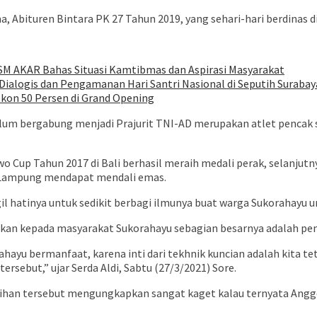
a, Abituren Bintara PK 27 Tahun 2019, yang sehari-hari berdinas
SM AKAR Bahas Situasi Kamtibmas dan Aspirasi Masyarakat
ialogis dan Pengamanan Hari Santri Nasional di Seputih Surabay
iskon 50 Persen di Grand Opening
belum bergabung menjadi Prajurit TNI-AD merupakan atlet pencak
owo Cup Tahun 2017 di Bali berhasil meraih medali perak, selanju
-Lampung mendapat mendali emas.
l hatinya untuk sedikit berbagi ilmunya buat warga Sukorahayu un
arkan kepada masyarakat Sukorahayu sebagian besarnya adalah pem
hayu bermanfaat, karena inti dari tekhnik kuncian adalah kita 
rsebut,” ujar Serda Aldi, Sabtu (27/3/2021) Sore.
latihan tersebut mengungkapkan sangat kaget kalau ternyata An