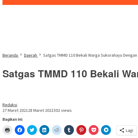
Konten Spesial
Beranda
Daerah
Satgas TMMD 110 Bekali Warga Sukorahayu Dengan I
Satgas TMMD 110 Bekali War
Redaksi
27 Maret 2021
28 Maret 2021
502 views
Bagikan ini:
Klik
Klik
Klik
Klik
Klik
Klik
Klik
Klik
Klik
Lagi
untuk
untuk
untuk
untuk
untuk
untuk
untuk
untuk
untuk
mencetak(Membuka
membagikan
berbagi
berbagi
berbagi
berbagi
berbagi
berbagi
berbagi