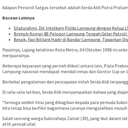
Adapun Personil Satgas tersebut adalah Serda Aldi Putra Pratam
Bacaan Lainnya
Silaturahmi, Dit Intelkam Polda Lampung dengan Ketua L
Brimob Kompi 4B Pelopor Lampung Tengah Gelar Patroli D
Besok, Faxi Billiard Hadir di Bandar Lampung, Tawarkan D
Pasalnya, Lajang kelahiran Kota Metro, 04 Oktober 1998 ini se
menjuarainya.
Beberapa kejuaraan yang pernah diikuti antara lain, Piala Prab
Lampung nasional mendapat mendali emas dan Gontor Cup se
Berbekal pengalaman dan pencapaian inilah Serda Aldi terpanggi
Di sela-sela latihan, Serda Aldi menyampaikan bahwa yang diaj
“Semoga sedikit ilmu yang dibagikan kepada para pemuda Sukora
kita tetap bisa berfikir bagaimana caranya mengalahkan musuh te
Salah seorang warga Sukorahayu Zainal (30), yang ikut dalam 
atlit pencak silat.