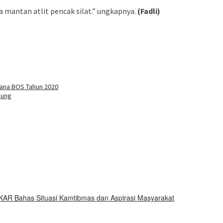
a mantan atlit pencak silat.” ungkapnya.
(Fadli)
buka
Dana BOS Tahun 2020
pung
KAR Bahas Situasi Kamtibmas dan Aspirasi Masyarakat