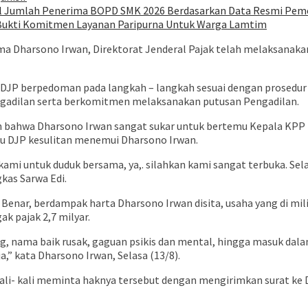
oal Jumlah Penerima BOPD SMK 2026 Berdasarkan Data Resmi Pem
 Bukti Komitmen Layanan Paripurna Untuk Warga Lamtim
nama Dharsono Irwan, Direktorat Jenderal Pajak telah melaksan
 DJP berpedoman pada langkah – langkah sesuai dengan prosedur 
gadilan serta berkomitmen melaksanakan putusan Pengadilan.
 bahwa Dharsono Irwan sangat sukar untuk bertemu Kepala KPP 
ru DJP kesulitan menemui Dharsono Irwan.
mi untuk duduk bersama, ya,. silahkan kami sangat terbuka. Sel
kas Sarwa Edi.
enar, berdampak harta Dharsono Irwan disita, usaha yang di miliki
 pajak 2,7 milyar.
utang, nama baik rusak, gaguan psikis dan mental, hingga masuk da
” kata Dharsono Irwan, Selasa (13/8).
li- kali meminta haknya tersebut dengan mengirimkan surat ke Di