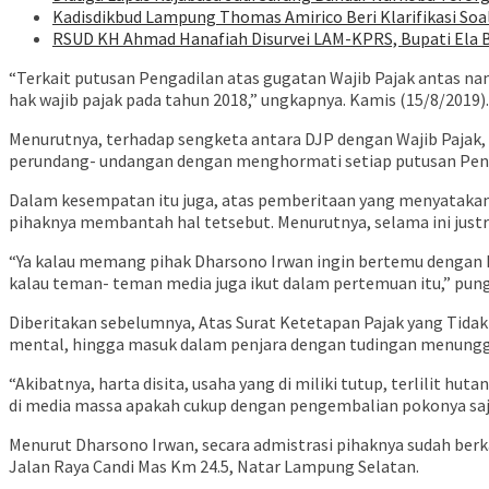
Kadisdikbud Lampung Thomas Amirico Beri Klarifikasi S
RSUD KH Ahmad Hanafiah Disurvei LAM-KPRS, Bupati Ela
“Terkait putusan Pengadilan atas gugatan Wajib Pajak antas 
hak wajib pajak pada tahun 2018,” ungkapnya. Kamis (15/8/2019).
Menurutnya, terhadap sengketa antara DJP dengan Wajib Pajak,
perundang- undangan dengan menghormati setiap putusan Pen
Dalam kesempatan itu juga, atas pemberitaan yang menyatakan
pihaknya membantah hal tetsebut. Menurutnya, selama ini just
“Ya kalau memang pihak Dharsono Irwan ingin bertemu dengan ka
kalau teman- teman media juga ikut dalam pertemuan itu,” pung
Diberitakan sebelumnya, Atas Surat Ketetapan Pajak yang Tidak B
mental, hingga masuk dalam penjara dengan tudingan menunggak
“Akibatnya, harta disita, usaha yang di miliki tutup, terlilit h
di media massa apakah cukup dengan pengembalian pokonya saja,
Menurut Dharsono Irwan, secara admistrasi pihaknya sudah berka
Jalan Raya Candi Mas Km 24.5, Natar Lampung Selatan.