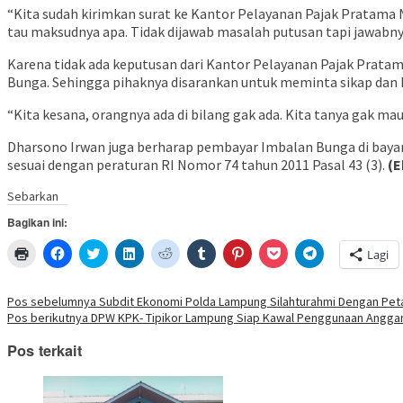
“Kita sudah kirimkan surat ke Kantor Pelayanan Pajak Pratama N
tau maksudnya apa. Tidak dijawab masalah putusan tapi jawabnya
Karena tidak ada keputusan dari Kantor Pelayanan Pajak Pratam
Bunga. Sehingga pihaknya disarankan untuk meminta sikap dan 
“Kita kesana, orangnya ada di bilang gak ada. Kita tanya gak mau 
Dharsono Irwan juga berharap pembayar Imbalan Bunga di bayarka
sesuai dengan peraturan RI Nomor 74 tahun 2011 Pasal 43 (3).
(E
Sebarkan
Bagikan ini:
Klik
Klik
Klik
Klik
Klik
Klik
Klik
Klik
Klik
Lagi
untuk
untuk
untuk
untuk
untuk
untuk
untuk
untuk
untuk
mencetak(Membuka
membagikan
berbagi
berbagi
berbagi
berbagi
berbagi
berbagi
berbagi
di
di
pada
di
pada
pada
pada
via
di
jendela
Facebook(Membuka
Twitter(Membuka
Linkedln(Membuka
Reddit(Membuka
Tumblr(Membuka
Pinterest(Membuka
Pocket(Membuka
Telegram(Mem
Navigasi
Pos sebelumnya
Subdit Ekonomi Polda Lampung Silahturahmi Dengan Pe
yang
di
di
di
di
di
di
di
di
Pos berikutnya
DPW KPK- Tipikor Lampung Siap Kawal Penggunaan Angga
baru)
jendela
jendela
jendela
jendela
jendela
jendela
jendela
jendela
pos
yang
yang
yang
yang
yang
yang
yang
yang
baru)
baru)
baru)
baru)
baru)
baru)
baru)
baru)
Pos terkait