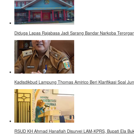
Diduga Lapas Rajabasa Jadi Sarang Bandar Narkoba Terorgani
Kadisdikbud Lampung Thomas Amirico Beri Klarifikasi Soal 
RSUD KH Ahmad Hanafiah Disurvei LAM-KPRS, Bupati Ela Buk