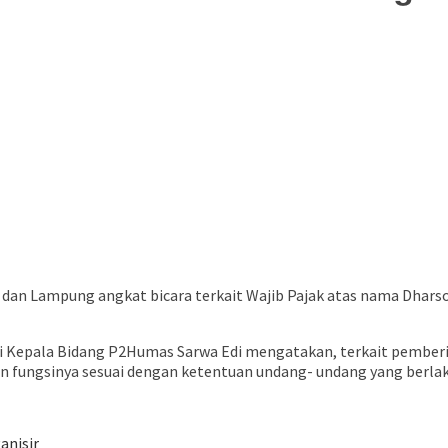
buka
lu dan Lampung angkat bicara terkait Wajib Pajak atas nama Dha
ui Kepala Bidang P2Humas Sarwa Edi mengatakan, terkait pembe
 fungsinya sesuai dengan ketentuan undang- undang yang berlaku
anisir