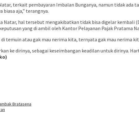
atar, terkait pembayaran Imbalan Bunganya, namun tidak ada tang
 biasa aja,” terangnya.
a Natar, hal tersebut mengakibatkan tidak bisa digelar kembali
keputusan yang di ambil oleh Kantor Pelayanan Pajak Pratama Na
di temuin atau gak mau nerima kita, ternyata gak mau nerima kita, j
n ke dirinya, sebagai keseimbangan keadilan untuk dirinya. Harta
ko)
buka
tambak Bratasena
ran