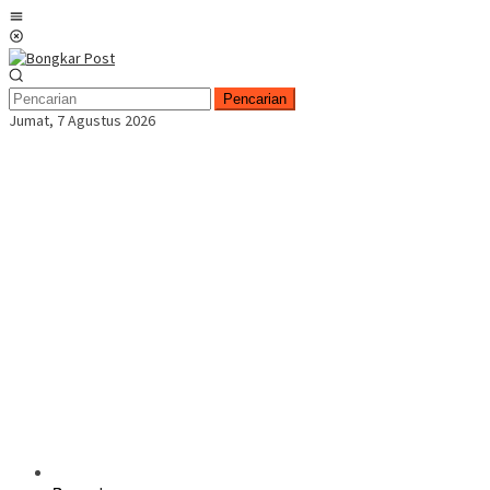
Loncat
Menu
ke
Mobile
konten
Pencarian
Jumat, 7 Agustus 2026