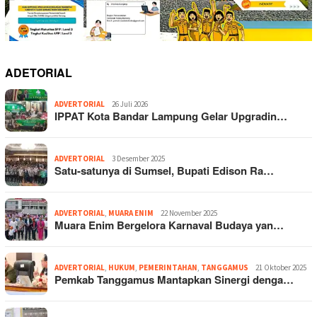
ADETORIAL
ADVERTORIAL
26 Juli 2026
IPPAT Kota Bandar Lampung Gelar Upgradin…
ADVERTORIAL
3 Desember 2025
Satu-satunya di Sumsel, Bupati Edison Ra…
ADVERTORIAL
,
MUARA ENIM
22 November 2025
Muara Enim Bergelora Karnaval Budaya yan…
ADVERTORIAL
,
HUKUM
,
PEMERINTAHAN
,
TANGGAMUS
21 Oktober 2025
Pemkab Tanggamus Mantapkan Sinergi denga…