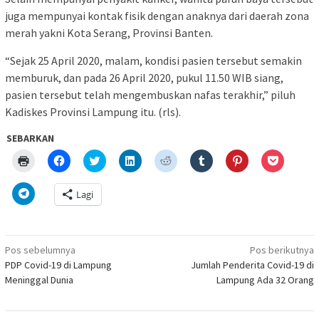
juga mempunyai kontak fisik dengan anaknya dari daerah zona
merah yakni Kota Serang, Provinsi Banten.
“Sejak 25 April 2020, malam, kondisi pasien tersebut semakin
memburuk, dan pada 26 April 2020, pukul 11.50 WIB siang,
pasien tersebut telah mengembuskan nafas terakhir,” piluh
Kadiskes Provinsi Lampung itu. (rls).
SEBARKAN
Klik
Klik
Klik
Klik
Klik
Klik
Klik
Klik
untuk
untuk
untuk
untuk
untuk
untuk
untuk
untuk
mencetak(Membuka
membagikan
berbagi
berbagi
berbagi
berbagi
berbagi
berbagi
di
di
pada
di
pada
pada
pada
via
Klik
Lagi
jendela
Facebook(Membuka
Twitter(Membuka
Linkedln(Membuka
Reddit(Membuka
Tumblr(Membuka
Pinterest(Membu
Pocket(
untuk
yang
di
di
di
di
di
di
di
berbagi
baru)
jendela
jendela
jendela
jendela
jendela
jendela
jendela
di
yang
yang
yang
yang
yang
yang
yang
Telegram(Membuka
baru)
baru)
baru)
baru)
baru)
baru)
baru)
di
Navigasi
jendela
Pos sebelumnya
Pos berikutnya
yang
pos
PDP Covid-19 di Lampung
Jumlah Penderita Covid-19 di
baru)
Meninggal Dunia
Lampung Ada 32 Orang