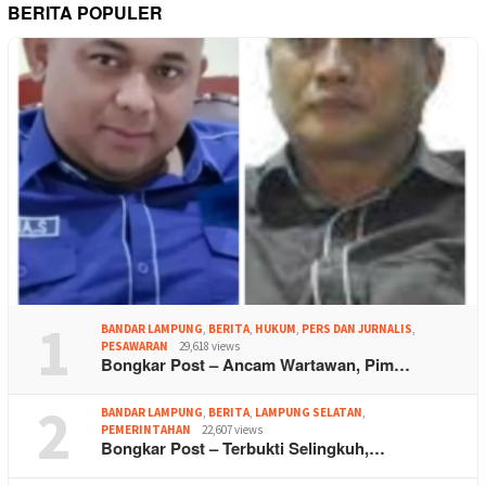
BERITA POPULER
1
BANDAR LAMPUNG
,
BERITA
,
HUKUM
,
PERS DAN JURNALIS
,
PESAWARAN
29,618 views
Bongkar Post – Ancam Wartawan, Pim…
2
BANDAR LAMPUNG
,
BERITA
,
LAMPUNG SELATAN
,
PEMERINTAHAN
22,607 views
Bongkar Post – Terbukti Selingkuh,…