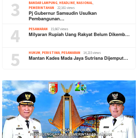
3
BANDAR LAMPUNG
,
HEADLINE
,
NASIONAL
,
PEMERINTAHAN
22,161 views
Pj Gubernur Samsudin Usulkan
Pembangunan…
4
PESAWARAN
15,667 views
Milyaran Rupiah Uang Rakyat Belum Dikemb…
5
HUKUM
,
PERISTIWA
,
PESAWARAN
14,215 views
Mantan Kades Mada Jaya Sutrisna Dijemput…