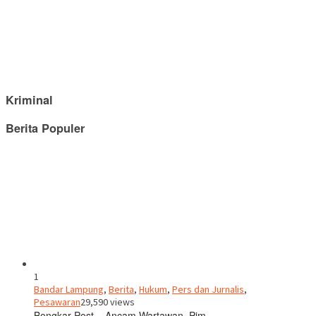
Kriminal
Berita Populer
1
Bandar Lampung
,
Berita
,
Hukum
,
Pers dan Jurnalis
,
Pesawaran
29,590 views
Bongkar Post – Ancam Wartawan, Pim…