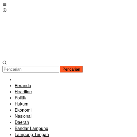
Loncat
Menu
ke
Mobile
konten
Pencarian
Beranda
Headline
Politik
Hukum
Ekonomi
Nasional
Daerah
Bandar Lampung
Lampung Tengah