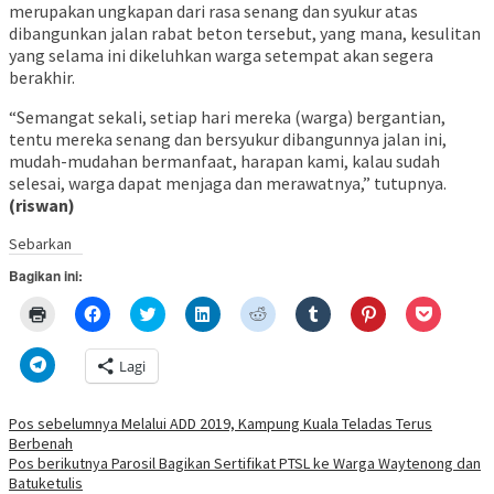
merupakan ungkapan dari rasa senang dan syukur atas
dibangunkan jalan rabat beton tersebut, yang mana, kesulitan
yang selama ini dikeluhkan warga setempat akan segera
berakhir.
“Semangat sekali, setiap hari mereka (warga) bergantian,
tentu mereka senang dan bersyukur dibangunnya jalan ini,
mudah-mudahan bermanfaat, harapan kami, kalau sudah
selesai, warga dapat menjaga dan merawatnya,” tutupnya.
(riswan)
Sebarkan
Bagikan ini:
Klik
Klik
Klik
Klik
Klik
Klik
Klik
Klik
untuk
untuk
untuk
untuk
untuk
untuk
untuk
untuk
mencetak(Membuka
membagikan
berbagi
berbagi
berbagi
berbagi
berbagi
berbagi
di
di
pada
di
pada
pada
pada
via
Klik
Lagi
jendela
Facebook(Membuka
Twitter(Membuka
Linkedln(Membuka
Reddit(Membuka
Tumblr(Membuka
Pinterest(Membu
Pocket(
untuk
yang
di
di
di
di
di
di
di
berbagi
baru)
jendela
jendela
jendela
jendela
jendela
jendela
jendela
di
yang
yang
yang
yang
yang
yang
yang
Telegram(Membuka
Navigasi
Pos sebelumnya
Melalui ADD 2019, Kampung Kuala Teladas Terus
baru)
baru)
baru)
baru)
baru)
baru)
baru)
di
Berbenah
jendela
pos
yang
Pos berikutnya
Parosil Bagikan Sertifikat PTSL ke Warga Waytenong dan
baru)
Batuketulis