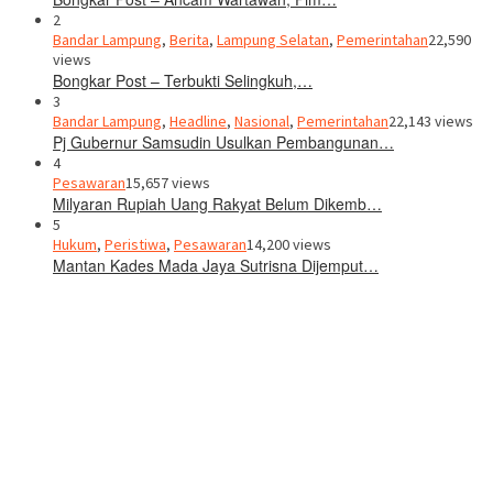
2
Bandar Lampung
,
Berita
,
Lampung Selatan
,
Pemerintahan
22,590
views
Bongkar Post – Terbukti Selingkuh,…
3
Bandar Lampung
,
Headline
,
Nasional
,
Pemerintahan
22,143 views
Pj Gubernur Samsudin Usulkan Pembangunan…
4
Pesawaran
15,657 views
Milyaran Rupiah Uang Rakyat Belum Dikemb…
5
Hukum
,
Peristiwa
,
Pesawaran
14,200 views
Mantan Kades Mada Jaya Sutrisna Dijemput…