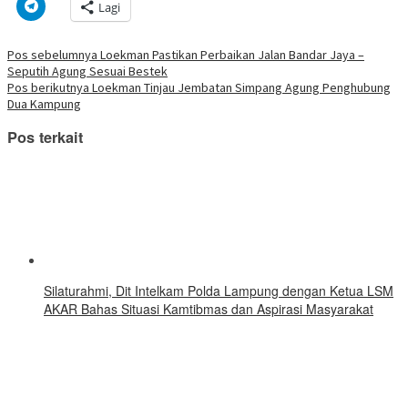
Klik
Lagi
jendela
Facebook(Membuka
Twitter(Membuka
Linkedln(Membuka
Reddit(Membuka
Tumblr(Membuka
Pinterest(Membu
Pocket(
untuk
yang
di
di
di
di
di
di
di
berbagi
baru)
jendela
jendela
jendela
jendela
jendela
jendela
jendela
di
yang
yang
yang
yang
yang
yang
yang
Telegram(Membuka
Navigasi
Pos sebelumnya
Loekman Pastikan Perbaikan Jalan Bandar Jaya –
baru)
baru)
baru)
baru)
baru)
baru)
baru)
di
Seputih Agung Sesuai Bestek
jendela
pos
yang
Pos berikutnya
Loekman Tinjau Jembatan Simpang Agung Penghubung
baru)
Dua Kampung
Pos terkait
Silaturahmi, Dit Intelkam Polda Lampung dengan Ketua LSM
AKAR Bahas Situasi Kamtibmas dan Aspirasi Masyarakat