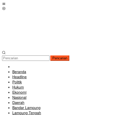
Loncat
Menu
ke
Mobile
konten
Pencarian
Beranda
Headline
Politik
Hukum
Ekonomi
Nasional
Daerah
Bandar Lampung
Lampung Tengah