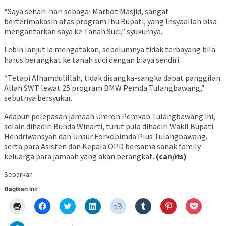
“Saya sehari-hari sebagai Marbot Masjid, sangat
berterimakasih atas program Ibu Bupati, yang Insyaallah bisa
mengantarkan saya ke Tanah Suci,” syukurnya.
Lebih lanjut ia mengatakan, sebelumnya tidak terbayang bila
harus berangkat ke tanah suci dengan biaya sendiri.
“Tetapi Alhamdulillah, tidak disangka-sangka dapat panggilan
Allah SWT lewat 25 program BMW Pemda Tulangbawang,”
sebutnya bersyukur.
Adapun pelepasan jamaah Umroh Pemkab Tulangbawang ini,
selain dihadiri Bunda Winarti, turut pula dihadiri Wakil Bupati
Hendriwansyah dan Unsur Forkopimda Plus Tulangbawang,
serta para Asisten dan Kepala OPD bersama sanak family
keluarga para jamaah yang akan berangkat.
(can/ris)
Sebarkan
Bagikan ini:
Klik
Klik
Klik
Klik
Klik
Klik
Klik
Klik
untuk
untuk
untuk
untuk
untuk
untuk
untuk
untuk
mencetak(Membuka
membagikan
berbagi
berbagi
berbagi
berbagi
berbagi
berbagi
di
di
pada
di
pada
pada
pada
via