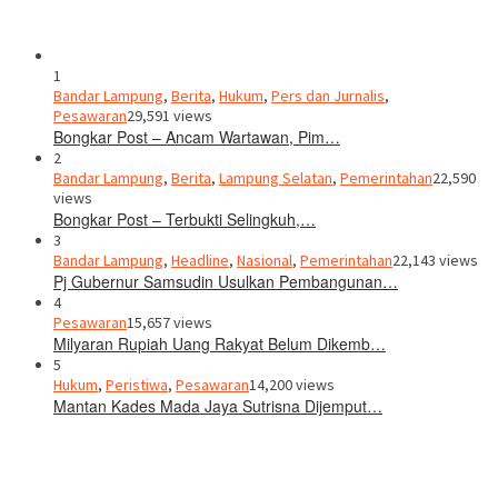
1
Bandar Lampung
,
Berita
,
Hukum
,
Pers dan Jurnalis
,
Pesawaran
29,591 views
Bongkar Post – Ancam Wartawan, Pim…
2
Bandar Lampung
,
Berita
,
Lampung Selatan
,
Pemerintahan
22,590
views
Bongkar Post – Terbukti Selingkuh,…
3
Bandar Lampung
,
Headline
,
Nasional
,
Pemerintahan
22,143 views
Pj Gubernur Samsudin Usulkan Pembangunan…
4
Pesawaran
15,657 views
Milyaran Rupiah Uang Rakyat Belum Dikemb…
5
Hukum
,
Peristiwa
,
Pesawaran
14,200 views
Mantan Kades Mada Jaya Sutrisna Dijemput…