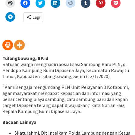
Klik
Klik
Klik
Klik
Klik
Klik
Klik
Klik
untuk
untuk
untuk
untuk
untuk
untuk
untuk
untuk
mencetak(Membuka
membagikan
berbagi
berbagi
berbagi
berbagi
berbagi
berbagi
di
di
pada
di
pada
pada
pada
via
Klik
Lagi
jendela
Facebook(Membuka
Twitter(Membuka
Linkedln(Membuka
Reddit(Membuka
Tumblr(Membuka
Pinterest(Membu
Pocket(
untuk
yang
di
di
di
di
di
di
di
berbagi
baru)
jendela
jendela
jendela
jendela
jendela
jendela
jendela
di
yang
yang
yang
yang
yang
yang
yang
Telegram(Membuka
baru)
baru)
baru)
baru)
baru)
baru)
baru)
di
jendela
yang
baru)
Tulangbawang, BP.id
Ratusan warga menghadiri Sosialisasi Sambung Baru PLN, di
Pendopo Kampung Bumi Dipasena Jaya, Kecamatan Rawajitu
Timur, Kabupaten Tulangbawang, Senin (13/1/2020).
“Kami sengaja mengundang PLN Unit Pelayanan 3 Kotabumi,
agar masyarakat mendapat kepastian dan informasi yang
benar tentang biaya sambung, cara sambung baru dan kapan
target Dipasena terang dapat diwujudkan,” kata Nafian Faiz,
Kepala Kampung Bumi Dipasena Jaya.
Bacaan Lainnya
Silaturahmi, Dit Intelkam Polda Lampung dengan Ketua