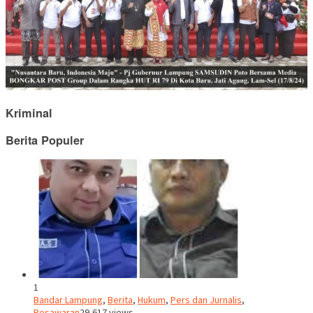
Kriminal
Berita Populer
1
Bandar Lampung
,
Berita
,
Hukum
,
Pers dan Jurnalis
,
Pesawaran
29,617 views