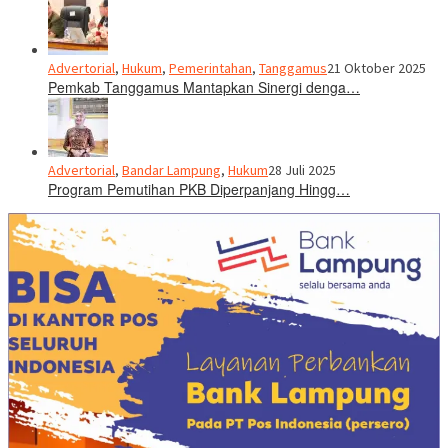
Advertorial
,
Hukum
,
Pemerintahan
,
Tanggamus
21 Oktober 2025
Pemkab Tanggamus Mantapkan Sinergi denga…
Advertorial
,
Bandar Lampung
,
Hukum
28 Juli 2025
Program Pemutihan PKB Diperpanjang Hingg…