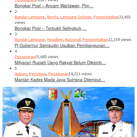
Bongkar Post – Ancam Wartawan, Pim…
2
Bandar Lampung
,
Berita
,
Lampung Selatan
,
Pemerintahan
22,601
views
Bongkar Post – Terbukti Selingkuh,…
3
Bandar Lampung
,
Headline
,
Nasional
,
Pemerintahan
22,159 views
Pj Gubernur Samsudin Usulkan Pembangunan…
4
Pesawaran
15,665 views
Milyaran Rupiah Uang Rakyat Belum Dikemb…
5
Hukum
,
Peristiwa
,
Pesawaran
14,211 views
Mantan Kades Mada Jaya Sutrisna Dijemput…