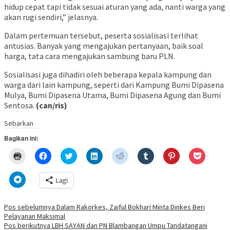
hidup cepat tapi tidak sesuai aturan yang ada, nanti warga yang
akan rugi sendiri,” jelasnya.
Dalam pertemuan tersebut, peserta sosialisasi terlihat
antusias. Banyak yang mengajukan pertanyaan, baik soal
harga, tata cara mengajukan sambung baru PLN.
Sosialisasi juga dihadiri oleh beberapa kepala kampung dan
warga dari lain kampung, seperti dari Kampung Bumi Dipasena
Mulya, Bumi Dipasena Utama, Bumi Dipasena Agung dan Bumi
Sentosa.
(can/ris)
Sebarkan
Bagikan ini:
Klik
Klik
Klik
Klik
Klik
Klik
Klik
Klik
untuk
untuk
untuk
untuk
untuk
untuk
untuk
untuk
mencetak(Membuka
membagikan
berbagi
berbagi
berbagi
berbagi
berbagi
berbagi
di
di
pada
di
pada
pada
pada
via
Klik
Lagi
jendela
Facebook(Membuka
Twitter(Membuka
Linkedln(Membuka
Reddit(Membuka
Tumblr(Membuka
Pinterest(Membu
Pocket(
untuk
yang
di
di
di
di
di
di
di
berbagi
baru)
jendela
jendela
jendela
jendela
jendela
jendela
jendela
di
yang
yang
yang
yang
yang
yang
yang
Telegram(Membuka
Navigasi
Pos sebelumnya
Dalam Rakorkes, Zaiful Bokhari Minta Dinkes Beri
baru)
baru)
baru)
baru)
baru)
baru)
baru)
di
Pelayanan Maksimal
jendela
pos
yang
Pos berikutnya
LBH SAYAN dan PN Blambangan Umpu Tandatangani