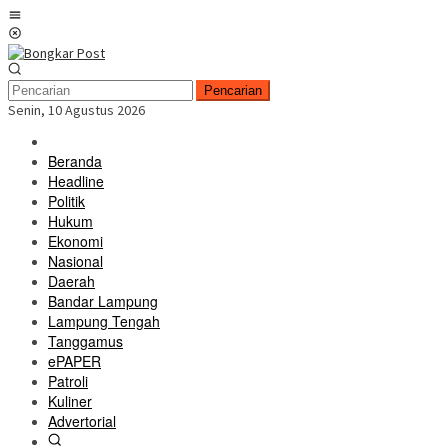
Loncat
Menu
ke
Mobile
konten
Pencarian
Senin, 10 Agustus 2026
Beranda
Headline
Politik
Hukum
Ekonomi
Nasional
Daerah
Bandar Lampung
Lampung Tengah
Tanggamus
ePAPER
Patroli
Kuliner
Advertorial