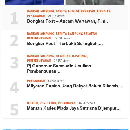
1
BANDAR LAMPUNG
,
BERITA
,
HUKUM
,
PERS DAN JURNALIS
,
PESAWARAN
29,617 views
Bongkar Post – Ancam Wartawan, Pim…
2
BANDAR LAMPUNG
,
BERITA
,
LAMPUNG SELATAN
,
PEMERINTAHAN
22,601 views
Bongkar Post – Terbukti Selingkuh,…
3
BANDAR LAMPUNG
,
HEADLINE
,
NASIONAL
,
PEMERINTAHAN
22,159 views
Pj Gubernur Samsudin Usulkan
Pembangunan…
4
PESAWARAN
15,665 views
Milyaran Rupiah Uang Rakyat Belum Dikemb…
5
HUKUM
,
PERISTIWA
,
PESAWARAN
14,211 views
Mantan Kades Mada Jaya Sutrisna Dijemput…