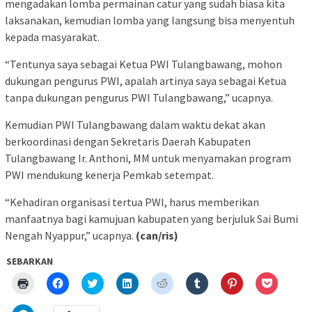
mengadakan lomba permainan catur yang sudah biasa kita
laksanakan, kemudian lomba yang langsung bisa menyentuh
kepada masyarakat.
“Tentunya saya sebagai Ketua PWI Tulangbawang, mohon
dukungan pengurus PWI, apalah artinya saya sebagai Ketua
tanpa dukungan pengurus PWI Tulangbawang,” ucapnya.
Kemudian PWI Tulangbawang dalam waktu dekat akan
berkoordinasi dengan Sekretaris Daerah Kabupaten
Tulangbawang Ir. Anthoni, MM untuk menyamakan program
PWI mendukung kenerja Pemkab setempat.
“Kehadiran organisasi tertua PWI, harus memberikan
manfaatnya bagi kamujuan kabupaten yang berjuluk Sai Bumi
Nengah Nyappur,” ucapnya.
(can/ris)
SEBARKAN
Klik
Klik
Klik
Klik
Klik
Klik
Klik
Klik
untuk
untuk
untuk
untuk
untuk
untuk
untuk
untuk
mencetak(Membuka
membagikan
berbagi
berbagi
berbagi
berbagi
berbagi
berbagi
di
di
pada
di
pada
pada
pada
via