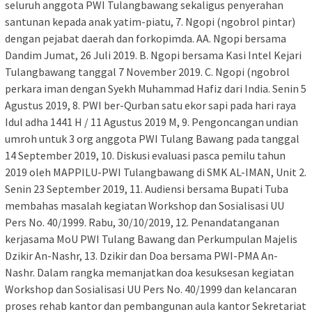
seluruh anggota PWI Tulangbawang sekaligus penyerahan
santunan kepada anak yatim-piatu, 7. Ngopi (ngobrol pintar)
dengan pejabat daerah dan forkopimda. AA. Ngopi bersama
Dandim Jumat, 26 Juli 2019. B. Ngopi bersama Kasi Intel Kejari
Tulangbawang tanggal 7 November 2019. C. Ngopi (ngobrol
perkara iman dengan Syekh Muhammad Hafiz dari India. Senin 5
Agustus 2019, 8. PWI ber-Qurban satu ekor sapi pada hari raya
Idul adha 1441 H / 11 Agustus 2019 M, 9. Pengoncangan undian
umroh untuk 3 org anggota PWI Tulang Bawang pada tanggal
14 September 2019, 10. Diskusi evaluasi pasca pemilu tahun
2019 oleh MAPPILU-PWI Tulangbawang di SMK AL-IMAN, Unit 2.
Senin 23 September 2019, 11. Audiensi bersama Bupati Tuba
membahas masalah kegiatan Workshop dan Sosialisasi UU
Pers No. 40/1999. Rabu, 30/10/2019, 12. Penandatanganan
kerjasama MoU PWI Tulang Bawang dan Perkumpulan Majelis
Dzikir An-Nashr, 13. Dzikir dan Doa bersama PWI-PMA An-
Nashr. Dalam rangka memanjatkan doa kesuksesan kegiatan
Workshop dan Sosialisasi UU Pers No. 40/1999 dan kelancaran
proses rehab kantor dan pembangunan aula kantor Sekretariat