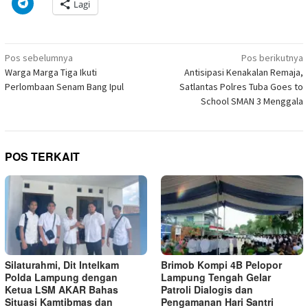
Klik
Lagi
jendela
Facebook(Membuka
Twitter(Membuka
Linkedln(Membuka
Reddit(Membuka
Tumblr(Membuka
Pinterest(Membu
Pocket(
untuk
yang
di
di
di
di
di
di
di
berbagi
baru)
jendela
jendela
jendela
jendela
jendela
jendela
jendela
di
yang
yang
yang
yang
yang
yang
yang
Telegram(Membuka
baru)
baru)
baru)
baru)
baru)
baru)
baru)
di
Navigasi
jendela
Pos sebelumnya
Pos berikutnya
yang
pos
Warga Marga Tiga Ikuti
Antisipasi Kenakalan Remaja,
baru)
Perlombaan Senam Bang Ipul
Satlantas Polres Tuba Goes to
School SMAN 3 Menggala
POS TERKAIT
Silaturahmi, Dit Intelkam
Brimob Kompi 4B Pelopor
Polda Lampung dengan
Lampung Tengah Gelar
Ketua LSM AKAR Bahas
Patroli Dialogis dan
Situasi Kamtibmas dan
Pengamanan Hari Santri