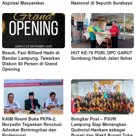
Aspirasi Masyarakat
Nasional di Seputih Surabaya
Besok, Faxi Billiard Hadir di
HUT KE-79 PGRI, DPC GARUT
Bandar Lampung, Tawarkan
Sumbang Hadiah Jalan Sehat
Diskon 50 Persen di Grand
Opening
KAIM Resmi Buka PKPA-2,
Bongkar Post – P3UW
Nuryadin Tegaskan Revolusi
Lampung Siap Menangkan
Advokat Berintegritas dan
Qudrotul-Hankam sebagai
Profesional
Bupati dan Wakil Bupati Tuba