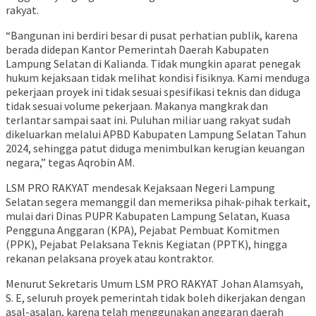
rakyat.
“Bangunan ini berdiri besar di pusat perhatian publik, karena
berada didepan Kantor Pemerintah Daerah Kabupaten
Lampung Selatan di Kalianda. Tidak mungkin aparat penegak
hukum kejaksaan tidak melihat kondisi fisiknya. Kami menduga
pekerjaan proyek ini tidak sesuai spesifikasi teknis dan diduga
tidak sesuai volume pekerjaan. Makanya mangkrak dan
terlantar sampai saat ini. Puluhan miliar uang rakyat sudah
dikeluarkan melalui APBD Kabupaten Lampung Selatan Tahun
2024, sehingga patut diduga menimbulkan kerugian keuangan
negara,” tegas Aqrobin AM.
LSM PRO RAKYAT mendesak Kejaksaan Negeri Lampung
Selatan segera memanggil dan memeriksa pihak-pihak terkait,
mulai dari Dinas PUPR Kabupaten Lampung Selatan, Kuasa
Pengguna Anggaran (KPA), Pejabat Pembuat Komitmen
(PPK), Pejabat Pelaksana Teknis Kegiatan (PPTK), hingga
rekanan pelaksana proyek atau kontraktor.
Menurut Sekretaris Umum LSM PRO RAKYAT Johan Alamsyah,
S. E, seluruh proyek pemerintah tidak boleh dikerjakan dengan
asal-asalan, karena telah menggunakan anggaran daerah