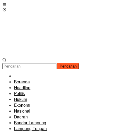
Loncat
Menu
ke
Mobile
konten
Pencarian
Beranda
Headline
Politik
Hukum
Ekonomi
Nasional
Daerah
Bandar Lampung
Lampung Tengah