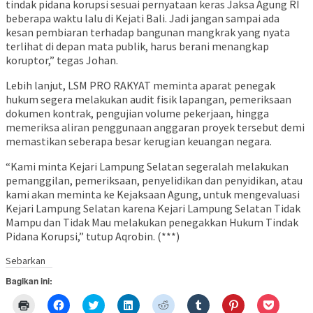
tindak pidana korupsi sesuai pernyataan keras Jaksa Agung RI
beberapa waktu lalu di Kejati Bali. Jadi jangan sampai ada
kesan pembiaran terhadap bangunan mangkrak yang nyata
terlihat di depan mata publik, harus berani menangkap
koruptor,” tegas Johan.
Lebih lanjut, LSM PRO RAKYAT meminta aparat penegak
hukum segera melakukan audit fisik lapangan, pemeriksaan
dokumen kontrak, pengujian volume pekerjaan, hingga
memeriksa aliran penggunaan anggaran proyek tersebut demi
memastikan seberapa besar kerugian keuangan negara.
“Kami minta Kejari Lampung Selatan segeralah melakukan
pemanggilan, pemeriksaan, penyelidikan dan penyidikan, atau
kami akan meminta ke Kejaksaan Agung, untuk mengevaluasi
Kejari Lampung Selatan karena Kejari Lampung Selatan Tidak
Mampu dan Tidak Mau melakukan penegakkan Hukum Tindak
Pidana Korupsi,” tutup Aqrobin. (***)
Sebarkan
Bagikan ini:
Klik
Klik
Klik
Klik
Klik
Klik
Klik
Klik
untuk
untuk
untuk
untuk
untuk
untuk
untuk
untuk