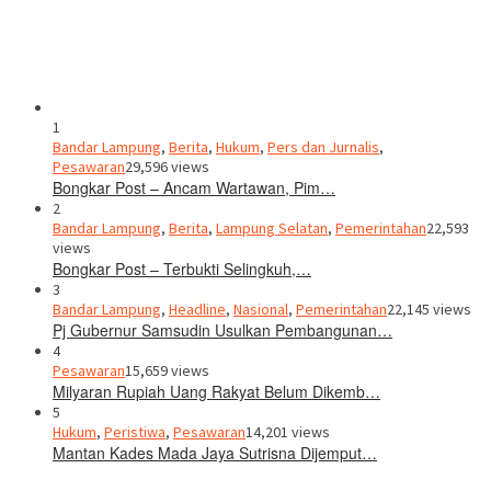
1
Bandar Lampung
,
Berita
,
Hukum
,
Pers dan Jurnalis
,
Pesawaran
29,596 views
Bongkar Post – Ancam Wartawan, Pim…
2
Bandar Lampung
,
Berita
,
Lampung Selatan
,
Pemerintahan
22,593
views
Bongkar Post – Terbukti Selingkuh,…
3
Bandar Lampung
,
Headline
,
Nasional
,
Pemerintahan
22,145 views
Pj Gubernur Samsudin Usulkan Pembangunan…
4
Pesawaran
15,659 views
Milyaran Rupiah Uang Rakyat Belum Dikemb…
5
Hukum
,
Peristiwa
,
Pesawaran
14,201 views
Mantan Kades Mada Jaya Sutrisna Dijemput…