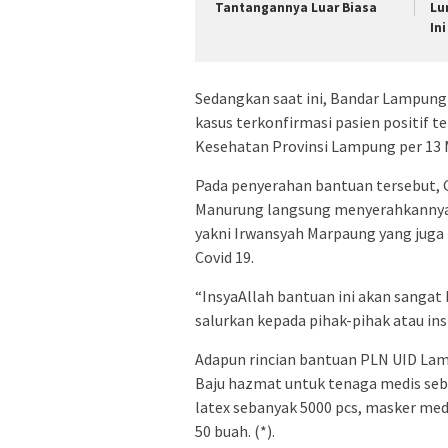
Tantangannya Luar Biasa
Lu
Ini
Sedangkan saat ini, Bandar Lampung
kasus terkonfirmasi pasien positif t
Kesehatan Provinsi Lampung per 13 
Pada penyerahan bantuan tersebut,
Manurung langsung menyerahkannya 
yakni Irwansyah Marpaung yang juga
Covid 19.
“InsyaAllah bantuan ini akan sangat
salurkan kepada pihak-pihak atau in
Adapun rincian bantuan PLN UID Lam
Baju hazmat untuk tenaga medis seba
latex sebanyak 5000 pcs, masker med
50 buah. (*).