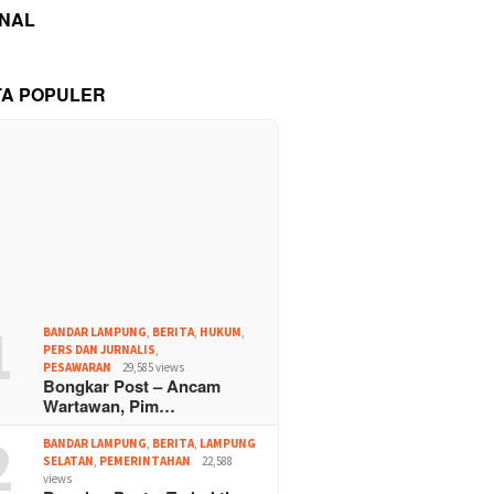
INAL
TA POPULER
1
BANDAR LAMPUNG
,
BERITA
,
HUKUM
,
PERS DAN JURNALIS
,
PESAWARAN
29,585 views
Bongkar Post – Ancam
Wartawan, Pim…
2
BANDAR LAMPUNG
,
BERITA
,
LAMPUNG
SELATAN
,
PEMERINTAHAN
22,588
views