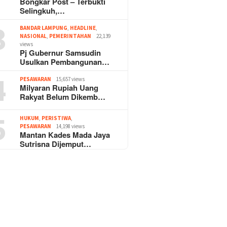
Bongkar Post – Terbukti
Selingkuh,…
3
BANDAR LAMPUNG
,
HEADLINE
,
NASIONAL
,
PEMERINTAHAN
22,139
views
Pj Gubernur Samsudin
Usulkan Pembangunan…
4
PESAWARAN
15,657 views
Milyaran Rupiah Uang
Rakyat Belum Dikemb…
5
HUKUM
,
PERISTIWA
,
PESAWARAN
14,198 views
Mantan Kades Mada Jaya
Sutrisna Dijemput…