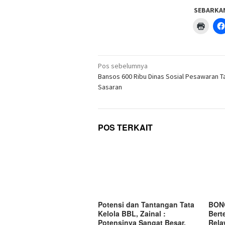
SEBARKA
Klik
untuk
menc
di
jendel
yang
Navigasi
baru)
Pos sebelumnya
pos
Bansos 600 Ribu Dinas Sosial Pesawaran T
Sasaran
POS TERKAIT
Potensi dan Tantangan Tata
BON
Kelola BBL, Zainal :
Bert
Potensinya Sangat Besar,
Rela