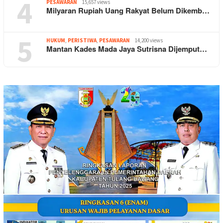
4
PESAWARAN
15,657 views
Milyaran Rupiah Uang Rakyat Belum Dikemb…
5
HUKUM
,
PERISTIWA
,
PESAWARAN
14,200 views
Mantan Kades Mada Jaya Sutrisna Dijemput…