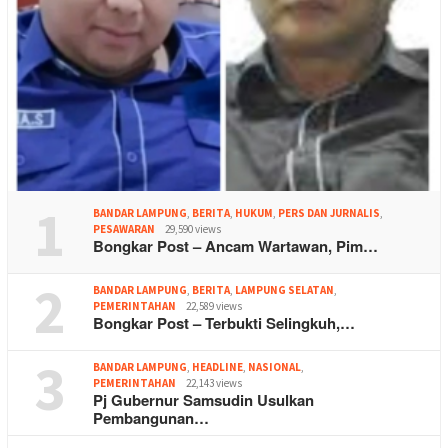
1
BANDAR LAMPUNG
,
BERITA
,
HUKUM
,
PERS DAN JURNALIS
,
PESAWARAN
29,590 views
Bongkar Post – Ancam Wartawan, Pim…
2
BANDAR LAMPUNG
,
BERITA
,
LAMPUNG SELATAN
,
PEMERINTAHAN
22,589 views
Bongkar Post – Terbukti Selingkuh,…
3
BANDAR LAMPUNG
,
HEADLINE
,
NASIONAL
,
PEMERINTAHAN
22,143 views
Pj Gubernur Samsudin Usulkan
Pembangunan…