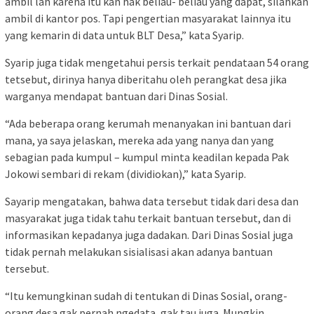
ambil lah karena itu kan hak beliau- beliau yang dapat, silahkan
ambil di kantor pos. Tapi pengertian masyarakat lainnya itu
yang kemarin di data untuk BLT Desa,” kata Syarip.
Syarip juga tidak mengetahui persis terkait pendataan 54 orang
tetsebut, dirinya hanya diberitahu oleh perangkat desa jika
warganya mendapat bantuan dari Dinas Sosial.
“Ada beberapa orang kerumah menanyakan ini bantuan dari
mana, ya saya jelaskan, mereka ada yang nanya dan yang
sebagian pada kumpul – kumpul minta keadilan kepada Pak
Jokowi sembari di rekam (dividiokan),” kata Syarip.
Sayarip mengatakan, bahwa data tersebut tidak dari desa dan
masyarakat juga tidak tahu terkait bantuan tersebut, dan di
informasikan kepadanya juga dadakan. Dari Dinas Sosial juga
tidak pernah melakukan sisialisasi akan adanya bantuan
tersebut.
“Itu kemungkinan sudah di tentukan di Dinas Sosial, orang-
orang desa gak pernah ngedata, gak tau juga. Mungkin