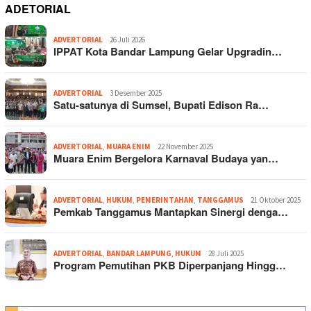
ADETORIAL
ADVERTORIAL
26 Juli 2026
IPPAT Kota Bandar Lampung Gelar Upgradin…
ADVERTORIAL
3 Desember 2025
Satu-satunya di Sumsel, Bupati Edison Ra…
ADVERTORIAL
,
MUARA ENIM
22 November 2025
Muara Enim Bergelora Karnaval Budaya yan…
ADVERTORIAL
,
HUKUM
,
PEMERINTAHAN
,
TANGGAMUS
21 Oktober 2025
Pemkab Tanggamus Mantapkan Sinergi denga…
ADVERTORIAL
,
BANDAR LAMPUNG
,
HUKUM
28 Juli 2025
Program Pemutihan PKB Diperpanjang Hingg…