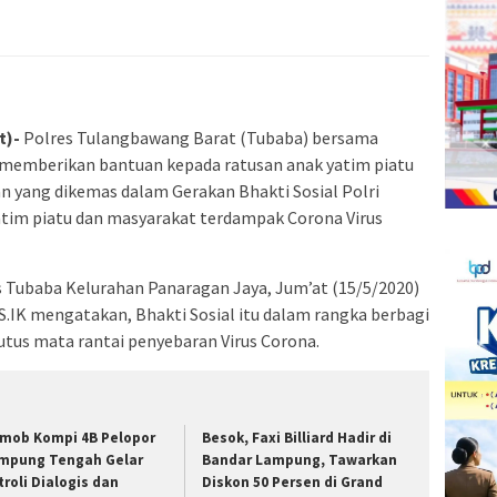
a
Facebook(Membuka
Twitter(Membuka
Linkedln(Membuka
Reddit(Membuka
Tumblr(Membuka
Pinterest(Membuka
Pocket(Membuka
Telegram(Membuka
di
di
di
di
di
di
di
di
jendela
jendela
jendela
jendela
jendela
jendela
jendela
jendela
yang
yang
yang
yang
yang
yang
yang
yang
baru)
baru)
baru)
baru)
baru)
baru)
baru)
baru)
t)-
Polres Tulangbawang Barat (Tubaba) bersama
memberikan bantuan kepada ratusan anak yatim piatu
n yang dikemas dalam Gerakan Bhakti Sosial Polri
Yatim piatu dan masyarakat terdampak Corona Virus
 Tubaba Kelurahan Panaragan Jaya, Jum’at (15/5/2020)
.IK mengatakan, Bhakti Sosial itu dalam rangka berbagi
us mata rantai penyebaran Virus Corona.
imob Kompi 4B Pelopor
Besok, Faxi Billiard Hadir di
mpung Tengah Gelar
Bandar Lampung, Tawarkan
troli Dialogis dan
Diskon 50 Persen di Grand