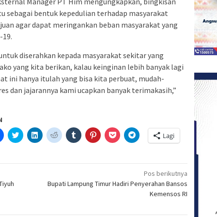
Eksternal Manager PT Him mengungkapkan, bingkisan
u sebagai bentuk kepedulian terhadap masyarakat
ujuan agar dapat meringankan beban masyarakat yang
-19.
untuk diserahkan kepada masyarakat sekitar yang
o yang kita berikan, kalau keinginan lebih banyak lagi
t ini hanya itulah yang bisa kita perbuat, mudah-
s dan jajarannya kami ucapkan banyak terimakasih,”
N
Klik
Klik
Klik
Klik
Klik
Klik
Klik
Klik
Lagi
untuk
untuk
untuk
untuk
untuk
untuk
untuk
untuk
etak(Membuka
membagikan
berbagi
berbagi
berbagi
berbagi
berbagi
berbagi
berbagi
di
pada
di
pada
pada
pada
via
di
a
Facebook(Membuka
Twitter(Membuka
Linkedln(Membuka
Reddit(Membuka
Tumblr(Membuka
Pinterest(Membuka
Pocket(Membuka
Telegram(Membuka
di
di
di
di
di
di
di
di
jendela
jendela
jendela
jendela
jendela
jendela
jendela
jendela
Pos berikutnya
yang
yang
yang
yang
yang
yang
yang
yang
Tiyuh
Bupati Lampung Timur Hadiri Penyerahan Bansos
baru)
baru)
baru)
baru)
baru)
baru)
baru)
baru)
Kemensos RI