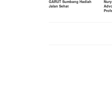
GARUT Sumbang Hadiah
Nury
Jalan Sehat
Advo
Prof