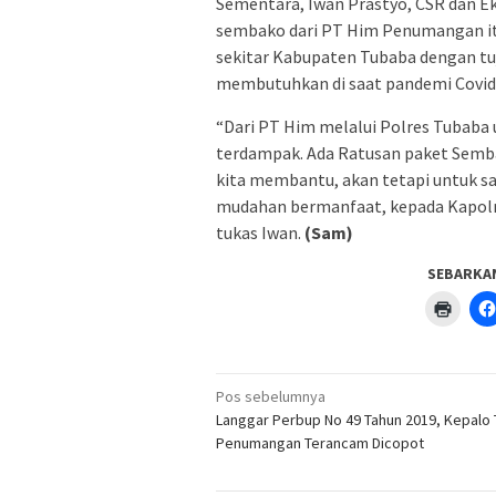
Sementara, Iwan Prastyo, CSR dan 
sembako dari PT Him Penumangan it
sekitar Kabupaten Tubaba dengan t
membutuhkan di saat pandemi Covid
“Dari PT Him melalui Polres Tubaba 
terdampak. Ada Ratusan paket Sembak
kita membantu, akan tetapi untuk saa
mudahan bermanfaat, kepada Kapolre
tukas Iwan.
(Sam)
SEBARKA
Klik
untuk
menc
di
jendel
yang
Navigasi
baru)
Pos sebelumnya
pos
Langgar Perbup No 49 Tahun 2019, Kepalo 
Penumangan Terancam Dicopot