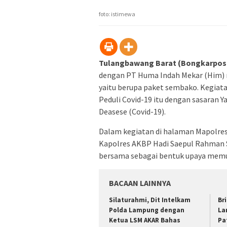
jendel
yang
foto: istimewa
baru)
Tulangbawang Barat (Bongkarpos
dengan PT Huma Indah Mekar (Him) 
yaitu berupa paket sembako. Kegiata
Peduli Covid-19 itu dengan sasaran 
Deasese (Covid-19).
Dalam kegiatan di halaman Mapolres
Kapolres AKBP Hadi Saepul Rahman S
bersama sebagai bentuk upaya memut
BACAAN LAINNYA
Silaturahmi, Dit Intelkam
Br
Polda Lampung dengan
La
Ketua LSM AKAR Bahas
Pa