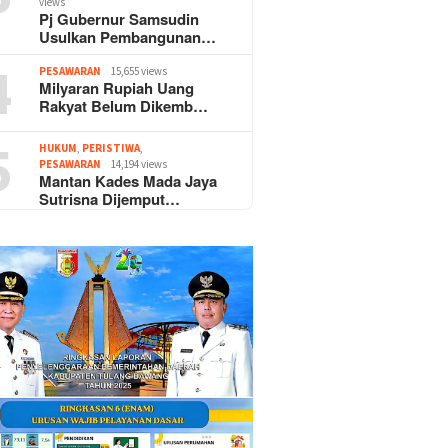
views
Pj Gubernur Samsudin
Usulkan Pembangunan…
4
PESAWARAN
15,655 views
Milyaran Rupiah Uang
Rakyat Belum Dikemb…
5
HUKUM
,
PERISTIWA
,
PESAWARAN
14,194 views
Mantan Kades Mada Jaya
Sutrisna Dijemput…