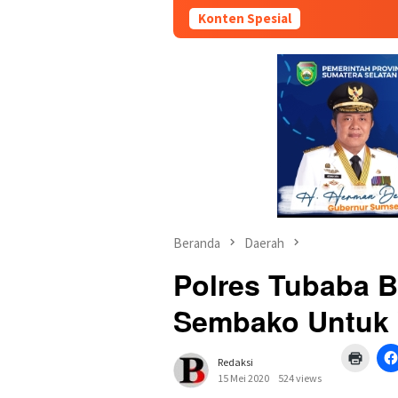
Konten Spesial
Beranda
Daerah
Polres Tubaba 
Sembako Untuk 
Klik
Redaksi
untuk
mence
15 Mei 2020
524 views
di