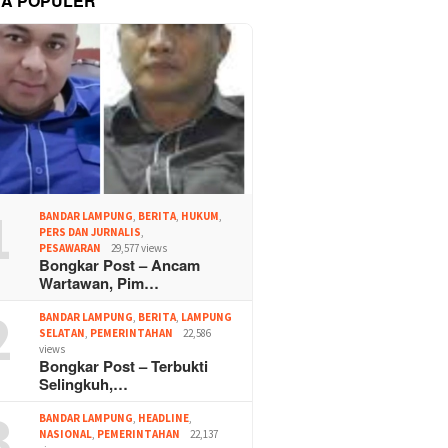
TA POPULER
1
BANDAR LAMPUNG
,
BERITA
,
HUKUM
,
PERS DAN JURNALIS
,
PESAWARAN
29,577 views
Bongkar Post – Ancam
Wartawan, Pim…
2
BANDAR LAMPUNG
,
BERITA
,
LAMPUNG
SELATAN
,
PEMERINTAHAN
22,586
views
Bongkar Post – Terbukti
Selingkuh,…
3
BANDAR LAMPUNG
,
HEADLINE
,
NASIONAL
,
PEMERINTAHAN
22,137