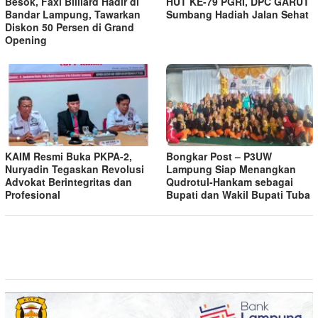
Besok, Faxi Billiard Hadir di
HUT KE-79 PGRI, DPC GARUT
Bandar Lampung, Tawarkan
Sumbang Hadiah Jalan Sehat
Diskon 50 Persen di Grand
Opening
KAIM Resmi Buka PKPA-2,
Bongkar Post – P3UW
Nuryadin Tegaskan Revolusi
Lampung Siap Menangkan
Advokat Berintegritas dan
Qudrotul-Hankam sebagai
Profesional
Bupati dan Wakil Bupati Tuba