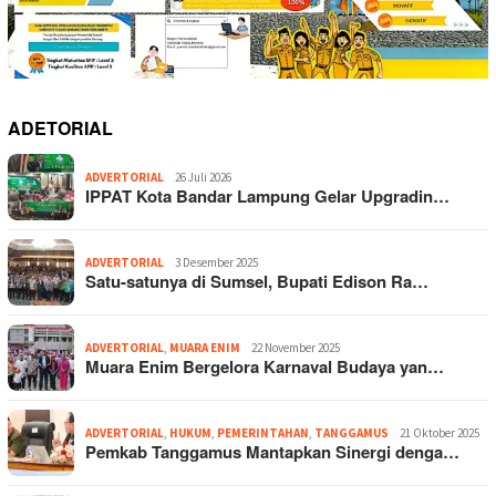
ADETORIAL
ADVERTORIAL
26 Juli 2026
IPPAT Kota Bandar Lampung Gelar Upgradin…
ADVERTORIAL
3 Desember 2025
Satu-satunya di Sumsel, Bupati Edison Ra…
ADVERTORIAL
,
MUARA ENIM
22 November 2025
Muara Enim Bergelora Karnaval Budaya yan…
ADVERTORIAL
,
HUKUM
,
PEMERINTAHAN
,
TANGGAMUS
21 Oktober 2025
Pemkab Tanggamus Mantapkan Sinergi denga…