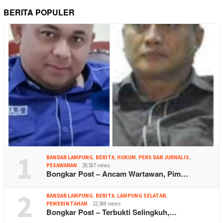
BERITA POPULER
1
BANDAR LAMPUNG
,
BERITA
,
HUKUM
,
PERS DAN JURNALIS
,
PESAWARAN
29,587 views
Bongkar Post – Ancam Wartawan, Pim…
2
BANDAR LAMPUNG
,
BERITA
,
LAMPUNG SELATAN
,
PEMERINTAHAN
22,588 views
Bongkar Post – Terbukti Selingkuh,…