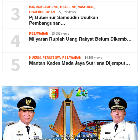
3
BANDAR LAMPUNG
,
HEADLINE
,
NASIONAL
,
PEMERINTAHAN
22,139 views
Pj Gubernur Samsudin Usulkan
Pembangunan…
4
PESAWARAN
15,657 views
Milyaran Rupiah Uang Rakyat Belum Dikemb…
5
HUKUM
,
PERISTIWA
,
PESAWARAN
14,198 views
Mantan Kades Mada Jaya Sutrisna Dijemput…