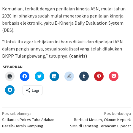
Kemudian, terkait dengan penilaian kinerja ASN, mulai tahun
2020 ini pihaknya sudah mulai menerpakna penilaian kinerja
berbasis elektronik, yaitu E-Kinerja Daily Evaluation System
(DES).
“Untuk itu agar kebijakan ini harus diikuti dan dipelajari ASN
dalam pengisiannya, sesuai sosialisasi yang telah dilakukan
BKPP Tulangbawang,” tutupnya.
(can/ris)
SEBARKAN
Klik
Klik
Klik
Klik
Klik
Klik
Klik
Klik
untuk
untuk
untuk
untuk
untuk
untuk
untuk
untuk
mencetak(Membuka
membagikan
berbagi
berbagi
berbagi
berbagi
berbagi
berbagi
di
di
pada
di
pada
pada
pada
via
Klik
Lagi
jendela
Facebook(Membuka
Twitter(Membuka
Linkedln(Membuka
Reddit(Membuka
Tumblr(Membuka
Pinterest(Membu
Pocket(
untuk
yang
di
di
di
di
di
di
di
berbagi
baru)
jendela
jendela
jendela
jendela
jendela
jendela
jendela
di
yang
yang
yang
yang
yang
yang
yang
Telegram(Membuka
baru)
baru)
baru)
baru)
baru)
baru)
baru)
di
Navigasi
jendela
Pos sebelumnya
Pos berikutnya
yang
pos
Satlantas Polres Tuba Adakan
Berbuat Mesum, Oknum Kepsek
baru)
Bersih-Bersih Kampung
SMK di Lamteng Terancam Dipecat