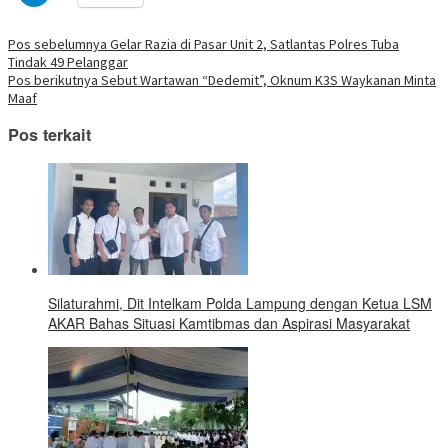
untuk
yang
di
di
di
di
di
di
di
berbagi
baru)
jendela
jendela
jendela
jendela
jendela
jendela
jendela
di
yang
yang
yang
yang
yang
yang
yang
Telegram(Membuka
Navigasi
Pos sebelumnya
Gelar Razia di Pasar Unit 2, Satlantas Polres Tuba
baru)
baru)
baru)
baru)
baru)
baru)
baru)
di
Tindak 49 Pelanggar
jendela
pos
yang
Pos berikutnya
Sebut Wartawan “Dedemit”, Oknum K3S Waykanan Minta
baru)
Maaf
Pos terkait
Silaturahmi, Dit Intelkam Polda Lampung dengan Ketua LSM
AKAR Bahas Situasi Kamtibmas dan Aspirasi Masyarakat