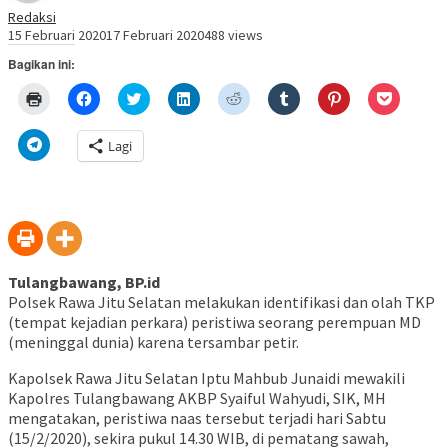
Redaksi
15 Februari 2020
17 Februari 2020
488 views
Bagikan ini:
Klik
Klik
Klik
Klik
Klik
Klik
Klik
Klik
untuk
untuk
untuk
untuk
untuk
untuk
untuk
untuk
mencetak(Membuka
membagikan
berbagi
berbagi
berbagi
berbagi
berbagi
berbagi
di
di
pada
di
pada
pada
pada
via
Klik
Lagi
jendela
Facebook(Membuka
Twitter(Membuka
Linkedln(Membuka
Reddit(Membuka
Tumblr(Membuka
Pinterest(Membu
Pocket(
untuk
yang
di
di
di
di
di
di
di
berbagi
baru)
jendela
jendela
jendela
jendela
jendela
jendela
jendela
di
yang
yang
yang
yang
yang
yang
yang
Telegram(Membuka
baru)
baru)
baru)
baru)
baru)
baru)
baru)
di
jendela
yang
baru)
Tulangbawang, BP.id
Polsek Rawa Jitu Selatan melakukan identifikasi dan olah TKP
(tempat kejadian perkara) peristiwa seorang perempuan MD
(meninggal dunia) karena tersambar petir.
Kapolsek Rawa Jitu Selatan Iptu Mahbub Junaidi mewakili
Kapolres Tulangbawang AKBP Syaiful Wahyudi, SIK, MH
mengatakan, peristiwa naas tersebut terjadi hari Sabtu
(15/2/2020), sekira pukul 14.30 WIB, di pematang sawah,