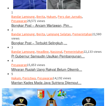
1
Bandar Lampung
,
Berita
,
Hukum
,
Pers dan Jurnalis
,
Pesawaran
29,571 views
Bongkar Post – Ancam Wartawan, Pim…
2
Bandar Lampung
,
Berita
,
Lampung Selatan
,
Pemerintahan
22,580
views
Bongkar Post – Terbukti Selingkuh,…
3
Bandar Lampung
,
Headline
,
Nasional
,
Pemerintahan
22,133 views
Pj Gubernur Samsudin Usulkan Pembangunan…
4
Pesawaran
15,653 views
Milyaran Rupiah Uang Rakyat Belum Dikemb…
5
Hukum
,
Peristiwa
,
Pesawaran
14,192 views
Mantan Kades Mada Jaya Sutrisna Dijemput…