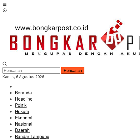
Loncat
Menu
ke
Mobile
konten
Pencarian
Kamis, 6 Agustus 2026
Beranda
Headline
Politik
Hukum
Ekonomi
Nasional
Daerah
Bandar Lampung