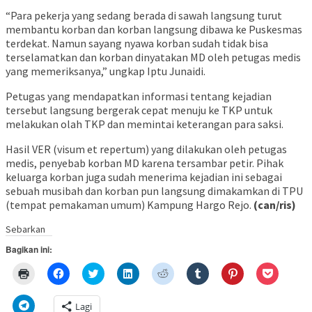
“Para pekerja yang sedang berada di sawah langsung turut
membantu korban dan korban langsung dibawa ke Puskesmas
terdekat. Namun sayang nyawa korban sudah tidak bisa
terselamatkan dan korban dinyatakan MD oleh petugas medis
yang memeriksanya,” ungkap Iptu Junaidi.
Petugas yang mendapatkan informasi tentang kejadian
tersebut langsung bergerak cepat menuju ke TKP untuk
melakukan olah TKP dan memintai keterangan para saksi.
Hasil VER (visum et repertum) yang dilakukan oleh petugas
medis, penyebab korban MD karena tersambar petir. Pihak
keluarga korban juga sudah menerima kejadian ini sebagai
sebuah musibah dan korban pun langsung dimakamkan di TPU
(tempat pemakaman umum) Kampung Hargo Rejo.
(can/ris)
Sebarkan
Bagikan ini:
Klik
Klik
Klik
Klik
Klik
Klik
Klik
Klik
untuk
untuk
untuk
untuk
untuk
untuk
untuk
untuk
mencetak(Membuka
membagikan
berbagi
berbagi
berbagi
berbagi
berbagi
berbagi
di
di
pada
di
pada
pada
pada
via
Klik
Lagi
jendela
Facebook(Membuka
Twitter(Membuka
Linkedln(Membuka
Reddit(Membuka
Tumblr(Membuka
Pinterest(Membu
Pocket(