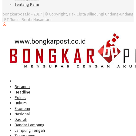
Tentang Kami
bongkarpost.id - 2017 | © Copyright, Hak Cipta Dilindungi Undang-Undang
| PT. Tunas Berita Nusantara
Beranda
Headline
Politik
Hukum
Ekonomi
Nasional
Daerah
Bandar Lampung
Lampung Tengah
Tanggamus