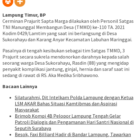
baru)
Lampung Timur, BP
Cerminan Prajurit Sapta Marga dilakukan oleh Personil Satgas
TNI Manunggal Membangun Desa (TMMD) ke-110 TA. 2021
Kodim 0429/Lamtim yang saat ini berlangsung di Desa
Sukorahayu dan Karang Anyar Kecamatan Labuhan Maringgai.
Pasalnya di tengah kesibukan sebagai tim Satgas TMMD, 3
Prajurit secara sukrela mendonorkan darahnya kepada salah
seorang warga Desa Sukorahayu, Rasdin (88) yang mengidap
penyakit komplikasi jantung, ginjal, hernia dan saraf saat ini
sedang di rawat di RS. Aka Medika Sribhawono.
Bacaan Lainnya
Silaturahmi, Dit Intelkam Polda Lampung dengan Ketua
LSM AKAR Bahas Situasi Kamtibmas dan Aspirasi
Masyarakat
Brimob Kompi 4B Pelopor Lampung Tengah Gelar
Patroli Dialogis dan Pengamanan Hari Santri Nasional di
Seputih Surabaya
Besok, Faxi Billiard Hadir di Bandar Lampung, Tawarkan