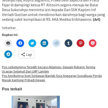
Selanjutnya, Koptu Sugianto, Praka Dedi Saputra dan Pratu
Fajar di dampingi ketua RT Altosim segera menuju ke Balai
Desa Sukorahyu meminta izin kepada Dan SSK Kapten Inf.
Heriadi Gustian untuk mendonorkan darahnya bagi warga yang
sedang sakit komplikasi di RS. AKA Medika Sribhawono.
(Arl)
Sebarkan
Bagikan ini:
Klik
Klik
Klik
Klik
Klik
Klik
Klik
Klik
untuk
untuk
untuk
untuk
untuk
untuk
untuk
untuk
mencetak(Membuka
membagikan
berbagi
berbagi
berbagi
berbagi
berbagi
berbagi
di
di
pada
di
pada
pada
pada
via
Klik
Lagi
jendela
Facebook(Membuka
Twitter(Membuka
Linkedln(Membuka
Reddit(Membuka
Tumblr(Membuka
Pinterest(Membu
Pocket(
untuk
yang
di
di
di
di
di
di
di
berbagi
baru)
jendela
jendela
jendela
jendela
jendela
jendela
jendela
di
yang
yang
yang
yang
yang
yang
yang
Telegram(Membuka
Navigasi
Pos sebelumnya
Terpilih Secara Aklamasi, Dawam Raharjo Terima
baru)
baru)
baru)
baru)
baru)
baru)
baru)
di
Ucapan Selamat Dari LMP Lamtim
jendela
pos
yang
Pos berikutnya
Soni Setiawan Bantah Sisa Anggaran Sosialisasi Perda
baru)
Masuk Kantong Pribadi Dewan
Pos terkait