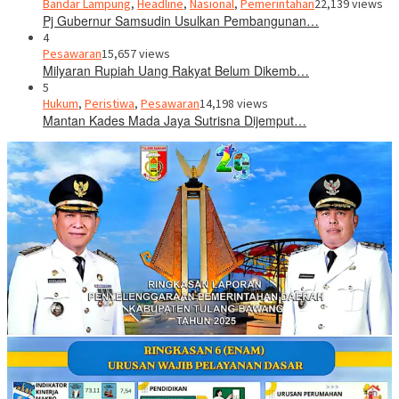
Bandar Lampung
,
Headline
,
Nasional
,
Pemerintahan
22,139 views
Pj Gubernur Samsudin Usulkan Pembangunan…
4
Pesawaran
15,657 views
Milyaran Rupiah Uang Rakyat Belum Dikemb…
5
Hukum
,
Peristiwa
,
Pesawaran
14,198 views
Mantan Kades Mada Jaya Sutrisna Dijemput…