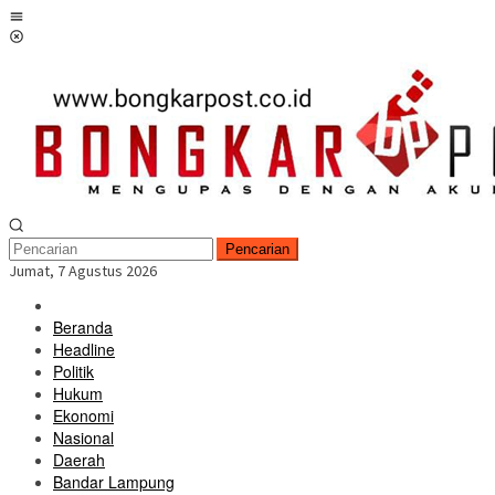
Loncat
Menu
ke
Mobile
konten
Pencarian
Jumat, 7 Agustus 2026
Beranda
Headline
Politik
Hukum
Ekonomi
Nasional
Daerah
Bandar Lampung