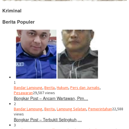
Kriminal
Berita Populer
1
Bandar Lampung
,
Berita
,
Hukum
,
Pers dan Jurnalis
,
Pesawaran
29,587 views
Bongkar Post – Ancam Wartawan, Pim…
2
Bandar Lampung
,
Berita
,
Lampung Selatan
,
Pemerintahan
22,588
views
Bongkar Post – Terbukti Selingkuh,…
3