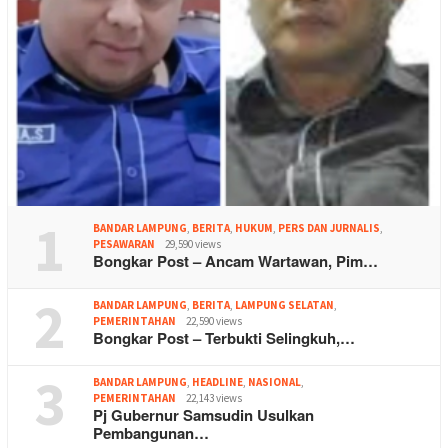
1
BANDAR LAMPUNG
,
BERITA
,
HUKUM
,
PERS DAN JURNALIS
,
PESAWARAN
29,590 views
Bongkar Post – Ancam Wartawan, Pim…
2
BANDAR LAMPUNG
,
BERITA
,
LAMPUNG SELATAN
,
PEMERINTAHAN
22,590 views
Bongkar Post – Terbukti Selingkuh,…
3
BANDAR LAMPUNG
,
HEADLINE
,
NASIONAL
,
PEMERINTAHAN
22,143 views
Pj Gubernur Samsudin Usulkan
Pembangunan…