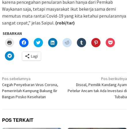
karena pencegahan penularan bukan hanya dari Pemkab
Waykanan saja, tetapi masyarakat ikut bekerja sama demi
memutus mata rantai Covid-19 yang kita ketahui penularannya
sangat cepat,” jelas Saipul.
(robi/tar)
SEBARKAN
Klik
Klik
Klik
Klik
Klik
Klik
Klik
Klik
untuk
untuk
untuk
untuk
untuk
untuk
untuk
untuk
mencetak(Membuka
membagikan
berbagi
berbagi
berbagi
berbagi
berbagi
berbagi
di
di
pada
di
pada
pada
pada
via
Klik
Lagi
jendela
Facebook(Membuka
Twitter(Membuka
Linkedln(Membuka
Reddit(Membuka
Tumblr(Membuka
Pinterest(Membu
Pocket(
untuk
yang
di
di
di
di
di
di
di
berbagi
baru)
jendela
jendela
jendela
jendela
jendela
jendela
jendela
di
yang
yang
yang
yang
yang
yang
yang
Telegram(Membuka
baru)
baru)
baru)
baru)
baru)
baru)
baru)
di
Navigasi
jendela
Pos sebelumnya
Pos berikutnya
yang
pos
Cegah Penyebaran Virus Corona,
Disoal, Pemilik Kandang Ayam
baru)
Pemerintah Kampung Bakung Ilir
Petelur Ancam tak Ada Investasi di
Bangun Posko Kesehatan
Tubaba
POS TERKAIT