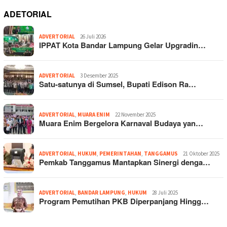
ADETORIAL
ADVERTORIAL
26 Juli 2026
IPPAT Kota Bandar Lampung Gelar Upgradin…
ADVERTORIAL
3 Desember 2025
Satu-satunya di Sumsel, Bupati Edison Ra…
ADVERTORIAL
,
MUARA ENIM
22 November 2025
Muara Enim Bergelora Karnaval Budaya yan…
ADVERTORIAL
,
HUKUM
,
PEMERINTAHAN
,
TANGGAMUS
21 Oktober 2025
Pemkab Tanggamus Mantapkan Sinergi denga…
ADVERTORIAL
,
BANDAR LAMPUNG
,
HUKUM
28 Juli 2025
Program Pemutihan PKB Diperpanjang Hingg…