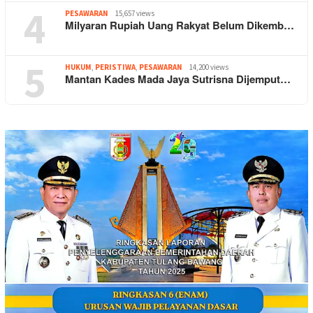
4
PESAWARAN
15,657 views
Milyaran Rupiah Uang Rakyat Belum Dikemb…
5
HUKUM
,
PERISTIWA
,
PESAWARAN
14,200 views
Mantan Kades Mada Jaya Sutrisna Dijemput…