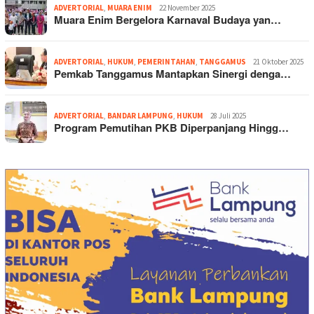
ADVERTORIAL
,
MUARA ENIM
22 November 2025
Muara Enim Bergelora Karnaval Budaya yan…
ADVERTORIAL
,
HUKUM
,
PEMERINTAHAN
,
TANGGAMUS
21 Oktober 2025
Pemkab Tanggamus Mantapkan Sinergi denga…
ADVERTORIAL
,
BANDAR LAMPUNG
,
HUKUM
28 Juli 2025
Program Pemutihan PKB Diperpanjang Hingg…