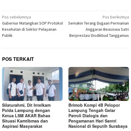
berbagi
baru)
jendela
jendela
jendela
jendela
jendela
jendela
jendela
di
yang
yang
yang
yang
yang
yang
yang
Telegram(Membuka
baru)
baru)
baru)
baru)
baru)
baru)
baru)
di
Navigasi
jendela
Pos sebelumnya
Pos berikutnya
yang
pos
Gubernur Matangkan SOP Protokol
Semakin Terang Dugaan Permainan
baru)
Kesehatan di Sektor Pelayanan
Anggaran Beasiswa Satri
Publik
Berprestasi Disdikbud Tanggamus
POS TERKAIT
Silaturahmi, Dit Intelkam
Brimob Kompi 4B Pelopor
Polda Lampung dengan
Lampung Tengah Gelar
Ketua LSM AKAR Bahas
Patroli Dialogis dan
Situasi Kamtibmas dan
Pengamanan Hari Santri
Aspirasi Masyarakat
Nasional di Seputih Surabaya