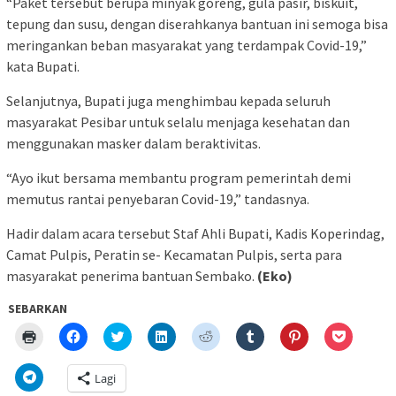
“Paket tersebut berupa minyak goreng, gula pasir, biskuit,
tepung dan susu, dengan diserahkanya bantuan ini semoga bisa
meringankan beban masyarakat yang terdampak Covid-19,”
kata Bupati.
Selanjutnya, Bupati juga menghimbau kepada seluruh
masyarakat Pesibar untuk selalu menjaga kesehatan dan
menggunakan masker dalam beraktivitas.
“Ayo ikut bersama membantu program pemerintah demi
memutus rantai penyebaran Covid-19,” tandasnya.
Hadir dalam acara tersebut Staf Ahli Bupati, Kadis Koperindag,
Camat Pulpis, Peratin se- Kecamatan Pulpis, serta para
masyarakat penerima bantuan Sembako.
(Eko)
SEBARKAN
Klik
Klik
Klik
Klik
Klik
Klik
Klik
Klik
untuk
untuk
untuk
untuk
untuk
untuk
untuk
untuk
mencetak(Membuka
membagikan
berbagi
berbagi
berbagi
berbagi
berbagi
berbagi
di
di
pada
di
pada
pada
pada
via
Klik
Lagi
jendela
Facebook(Membuka
Twitter(Membuka
Linkedln(Membuka
Reddit(Membuka
Tumblr(Membuka
Pinterest(Membu
Pocket(
untuk
yang
di
di
di
di
di
di
di