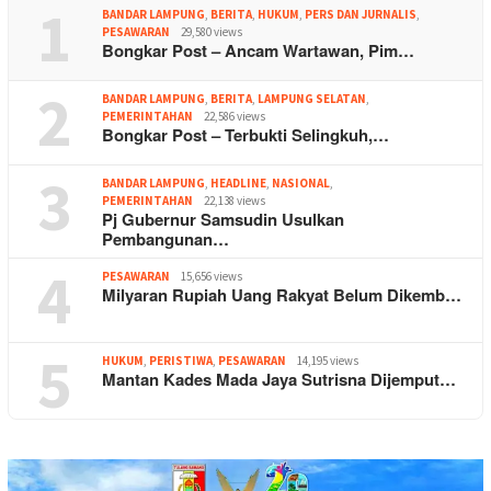
1
BANDAR LAMPUNG
,
BERITA
,
HUKUM
,
PERS DAN JURNALIS
,
PESAWARAN
29,580 views
Bongkar Post – Ancam Wartawan, Pim…
2
BANDAR LAMPUNG
,
BERITA
,
LAMPUNG SELATAN
,
PEMERINTAHAN
22,586 views
Bongkar Post – Terbukti Selingkuh,…
3
BANDAR LAMPUNG
,
HEADLINE
,
NASIONAL
,
PEMERINTAHAN
22,138 views
Pj Gubernur Samsudin Usulkan
Pembangunan…
4
PESAWARAN
15,656 views
Milyaran Rupiah Uang Rakyat Belum Dikemb…
5
HUKUM
,
PERISTIWA
,
PESAWARAN
14,195 views
Mantan Kades Mada Jaya Sutrisna Dijemput…