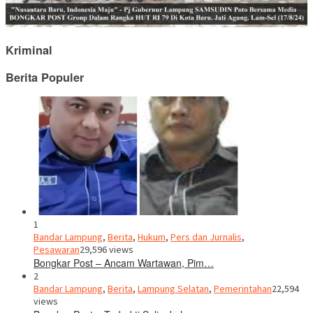
Kriminal
Berita Populer
1
Bandar Lampung
,
Berita
,
Hukum
,
Pers dan Jurnalis
,
Pesawaran
29,596 views
Bongkar Post – Ancam Wartawan, Pim…
2
Bandar Lampung
,
Berita
,
Lampung Selatan
,
Pemerintahan
22,594
views