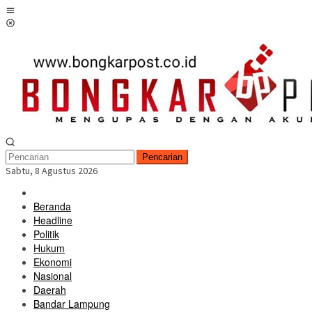
Loncat
Menu
ke
Mobile
konten
Pencarian
Sabtu, 8 Agustus 2026
Beranda
Headline
Politik
Hukum
Ekonomi
Nasional
Daerah
Bandar Lampung