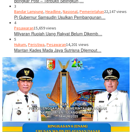
Bongkar Post – Terbukti Selingkuh,…
3
Bandar Lampung
,
Headline
,
Nasional
,
Pemerintahan
22,147 views
Pj Gubernur Samsudin Usulkan Pembangunan…
4
Pesawaran
15,659 views
Milyaran Rupiah Uang Rakyat Belum Dikemb…
5
Hukum
,
Peristiwa
,
Pesawaran
14,201 views
Mantan Kades Mada Jaya Sutrisna Dijemput…