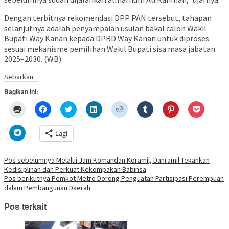
Dengan terbitnya rekomendasi DPP PAN tersebut, tahapan
selanjutnya adalah penyampaian usulan bakal calon Wakil
Bupati Way Kanan kepada DPRD Way Kanan untuk diproses
sesuai mekanisme pemilihan Wakil Bupati sisa masa jabatan
2025–2030. (WB)
Sebarkan
Bagikan ini:
Klik
Klik
Klik
Klik
Klik
Klik
Klik
Klik
untuk
untuk
untuk
untuk
untuk
untuk
untuk
untuk
mencetak(Membuka
membagikan
berbagi
berbagi
berbagi
berbagi
berbagi
berbagi
di
di
pada
di
pada
pada
pada
via
Klik
Lagi
jendela
Facebook(Membuka
Twitter(Membuka
Linkedln(Membuka
Reddit(Membuka
Tumblr(Membuka
Pinterest(Membu
Pocket(
untuk
yang
di
di
di
di
di
di
di
berbagi
baru)
jendela
jendela
jendela
jendela
jendela
jendela
jendela
di
yang
yang
yang
yang
yang
yang
yang
Telegram(Membuka
Navigasi
Pos sebelumnya
Melalui Jam Komandan Koramil, Danramil Tekankan
baru)
baru)
baru)
baru)
baru)
baru)
baru)
di
Kedisiplinan dan Perkuat Kekompakan Babinsa
jendela
pos
yang
Pos berikutnya
Pemkot Metro Dorong Penguatan Partisipasi Perempuan
baru)
dalam Pembangunan Daerah
Pos terkait