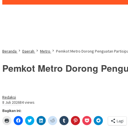
Konten Spesial
Beranda
Daerah
Metro
Pemkot Metro Dorong Penguatan Partisi
Pemkot Metro Dorong Pengu
Redaksi
8 Juli 2026
84 views
Bagikan ini:
Klik
Klik
Klik
Klik
Klik
Klik
Klik
Klik
Klik
Lagi
untuk
untuk
untuk
untuk
untuk
untuk
untuk
untuk
untuk
mencetak(Membuka
membagikan
berbagi
berbagi
berbagi
berbagi
berbagi
berbagi
berbagi