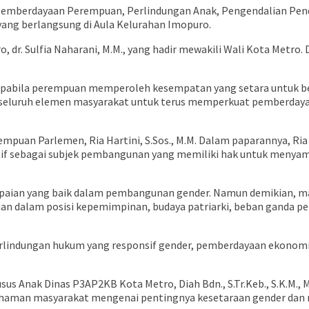
Pemberdayaan Perempuan, Perlindungan Anak, Pengendalian Pen
ang berlangsung di Aula Kelurahan Imopuro.
o, dr. Sulfia Naharani, M.M., yang hadir mewakili Wali Kota Met
apabila perempuan memperoleh kesempatan yang setara untuk ber
si seluruh elemen masyarakat untuk terus memperkuat pemberda
rempuan Parlemen, Ria Hartini, S.Sos., M.M. Dalam paparannya, R
aktif sebagai subjek pembangunan yang memiliki hak untuk menya
aian yang baik dalam pembangunan gender. Namun demikian, mas
uan dalam posisi kepemimpinan, budaya patriarki, beban ganda 
lindungan hukum yang responsif gender, pemberdayaan ekonomi,
 Anak Dinas P3AP2KB Kota Metro, Diah Bdn., S.Tr.Keb., S.K.M., M
ahaman masyarakat mengenai pentingnya kesetaraan gender dan