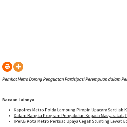
Pemkot Metro Dorong Penguatan Partisipasi Perempuan dalam 
Bacaan Lainnya
Kapolres Metro Polda Lampung Pimpin Upacara Sertijab K
Dalam Rangka Program Pengabdian Kepada Masyarakat, P
IPeKB Kota Metro Perkuat Upaya Cegah Stunting Lewat E