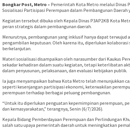
Bongkar Post, Metro –
Pemerintah Kota Metro melalui Dinas 
Sosialisasi Partisipasi Perempuan dalam Pembangunan Daerah y
Kegiatan tersebut dibuka oleh Kepala Dinas P3AP2KB Kota Metr
peran strategis dalam pembangunan daerah.
Menurutnya, pembangunan yang inklusif hanya dapat terwujud 
pengambilan keputusan. Oleh karena itu, diperlukan kolabora
berkelanjutan.
Materi sosialisasi disampaikan oleh narasumber dari Kaukus Pe
sekadar kehadiran dalam suatu kegiatan, tetapi keterlibatan 
dalam penyusunan, pelaksanaan, dan evaluasi kebijakan publik.
Ia juga menyampaikan bahwa Kota Metro telah menunjukkan cap
seperti kesenjangan partisipasi ekonomi, keterwakilan peremp
perempuan terhadap berbagai peluang pembangunan.
“Untuk itu diperlukan penguatan kepemimpinan perempuan, per
dan kemasyarakatan,” terangnya, Senin (6/7/2026).
Kepala Bidang Pemberdayaan Perempuan dan Perlindungan Khusus
salah satu upaya pemerintah daerah untuk meningkatkan pem