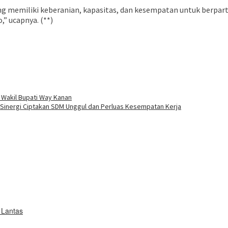
ng memiliki keberanian, kapasitas, dan kesempatan untuk berpar
” ucapnya. (**)
buka
Wakil Bupati Way Kanan
 Sinergi Ciptakan SDM Unggul dan Perluas Kesempatan Kerja
 Lantas