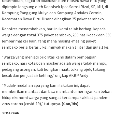
Kesembilan, kegiatan dilakukan oleh Polsek Rawa Pitu yang
dipimpin langsung oleh Kapolsek Ipda Samsi Rizal, SE, MH, di
Kampung Panggung Mulyo dan Kampung Andalas Cermin,
Kecamatan Rawa Pitu. Disana dibagikan 25 paket sembako.
Kapolres menambahkan, hari ini kami telah berbagi kepada
warga dengan total 375 paket sembako, 200 nasi kotak dan 350
lembar masker kain. Yang mana masing-masing paket
sembako berisi beras 5 kg, minyak makan 1 liter dan gula 1 kg.
“Warga yang menjadi prioritas kami dalam pembagian
sembako, nasi kotak dan masker adalah warga tidak mampu,
pedagang asongan, kuli bongkar muat, tukang ojek, tukang
becak dan penjual air keliling,” ungkap AKBP Andy.
“Mudah-mudahan apa yang kami lakukan ini, dapat
memberikan manfaat dan bisa membantu meringankan beban
hidup ekonomi warga yang sangat terdampak akibat pandemi
virus corona (covid-19),” tutupnya.
(Can/Ris)
SEBARKAN