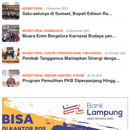
ADVERTORIAL
3 Desember 2025
Satu-satunya di Sumsel, Bupati Edison Ra…
ADVERTORIAL
,
MUARA ENIM
22 November 2025
Muara Enim Bergelora Karnaval Budaya yan…
ADVERTORIAL
,
HUKUM
,
PEMERINTAHAN
,
TANGGAMUS
21 Oktober 2025
Pemkab Tanggamus Mantapkan Sinergi denga…
ADVERTORIAL
,
BANDAR LAMPUNG
,
HUKUM
28 Juli 2025
Program Pemutihan PKB Diperpanjang Hingg…