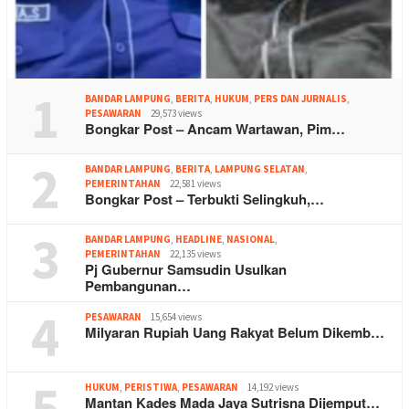
1
BANDAR LAMPUNG
,
BERITA
,
HUKUM
,
PERS DAN JURNALIS
,
PESAWARAN
29,573 views
Bongkar Post – Ancam Wartawan, Pim…
2
BANDAR LAMPUNG
,
BERITA
,
LAMPUNG SELATAN
,
PEMERINTAHAN
22,581 views
Bongkar Post – Terbukti Selingkuh,…
3
BANDAR LAMPUNG
,
HEADLINE
,
NASIONAL
,
PEMERINTAHAN
22,135 views
Pj Gubernur Samsudin Usulkan
Pembangunan…
4
PESAWARAN
15,654 views
Milyaran Rupiah Uang Rakyat Belum Dikemb…
5
HUKUM
,
PERISTIWA
,
PESAWARAN
14,192 views
Mantan Kades Mada Jaya Sutrisna Dijemput…