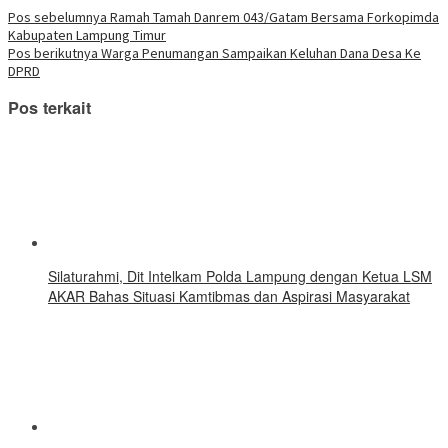
di
yang
yang
yang
yang
yang
yang
yang
Telegram(Membuka
Navigasi
Pos sebelumnya
Ramah Tamah Danrem 043/Gatam Bersama Forkopimda
baru)
baru)
baru)
baru)
baru)
baru)
baru)
di
Kabupaten Lampung Timur
jendela
pos
yang
Pos berikutnya
Warga Penumangan Sampaikan Keluhan Dana Desa Ke
baru)
DPRD
Pos terkait
Silaturahmi, Dit Intelkam Polda Lampung dengan Ketua LSM
AKAR Bahas Situasi Kamtibmas dan Aspirasi Masyarakat