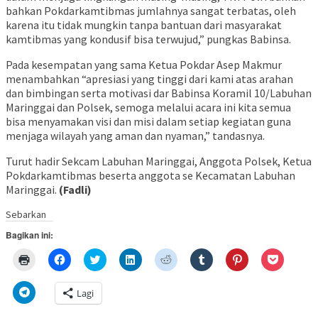
bahkan Pokdarkamtibmas jumlahnya sangat terbatas, oleh
karena itu tidak mungkin tanpa bantuan dari masyarakat
kamtibmas yang kondusif bisa terwujud,” pungkas Babinsa.
Pada kesempatan yang sama Ketua Pokdar Asep Makmur
menambahkan “apresiasi yang tinggi dari kami atas arahan
dan bimbingan serta motivasi dar Babinsa Koramil 10/Labuhan
Maringgai dan Polsek, semoga melalui acara ini kita semua
bisa menyamakan visi dan misi dalam setiap kegiatan guna
menjaga wilayah yang aman dan nyaman,” tandasnya.
Turut hadir Sekcam Labuhan Maringgai, Anggota Polsek, Ketua
Pokdarkamtibmas beserta anggota se Kecamatan Labuhan
Maringgai.
(Fadli)
Sebarkan
Bagikan ini:
Klik
Klik
Klik
Klik
Klik
Klik
Klik
Klik
untuk
untuk
untuk
untuk
untuk
untuk
untuk
untuk
mencetak(Membuka
membagikan
berbagi
berbagi
berbagi
berbagi
berbagi
berbagi
di
di
pada
di
pada
pada
pada
via
Klik
Lagi
jendela
Facebook(Membuka
Twitter(Membuka
Linkedln(Membuka
Reddit(Membuka
Tumblr(Membuka
Pinterest(Membu
Pocket(
untuk
yang
di
di
di
di
di
di
di
berbagi
baru)
jendela
jendela
jendela
jendela
jendela
jendela
jendela