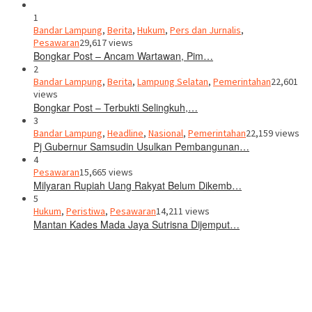
1
Bandar Lampung
,
Berita
,
Hukum
,
Pers dan Jurnalis
,
Pesawaran
29,617 views
Bongkar Post – Ancam Wartawan, Pim…
2
Bandar Lampung
,
Berita
,
Lampung Selatan
,
Pemerintahan
22,601
views
Bongkar Post – Terbukti Selingkuh,…
3
Bandar Lampung
,
Headline
,
Nasional
,
Pemerintahan
22,159 views
Pj Gubernur Samsudin Usulkan Pembangunan…
4
Pesawaran
15,665 views
Milyaran Rupiah Uang Rakyat Belum Dikemb…
5
Hukum
,
Peristiwa
,
Pesawaran
14,211 views
Mantan Kades Mada Jaya Sutrisna Dijemput…