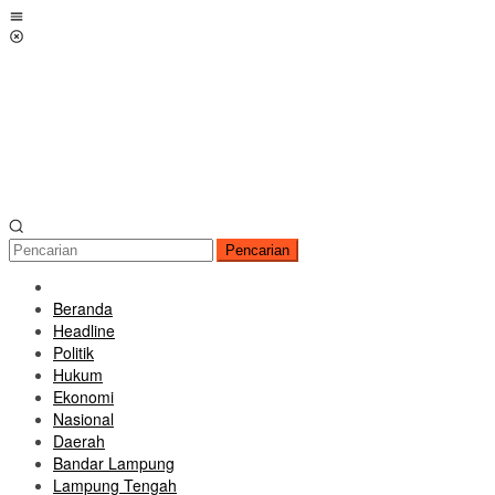
Loncat
Menu
ke
Mobile
konten
Pencarian
Beranda
Headline
Politik
Hukum
Ekonomi
Nasional
Daerah
Bandar Lampung
Lampung Tengah