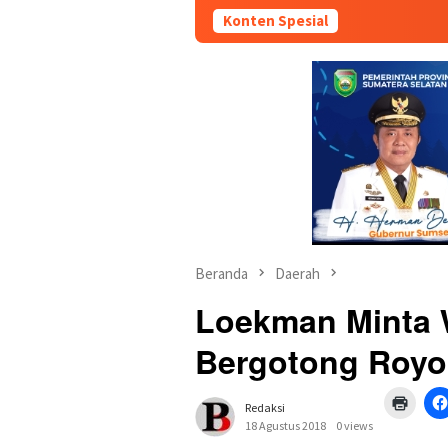
Konten Spesial
Beranda
Daerah
Loekman Minta 
Bergotong Roy
Klik
Redaksi
untuk
mence
18 Agustus 2018
0 views
di