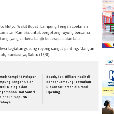
a
Facebook(Membuka
Twitter(Membuka
Linkedln(Membuka
Reddit(Membuka
Tumblr(Membuka
Pinterest(Membuka
Pocket(Membuka
Telegram(Membuka
di
di
di
di
di
di
di
di
jendela
jendela
jendela
jendela
jendela
jendela
jendela
jendela
yang
yang
yang
yang
yang
yang
yang
yang
baru)
baru)
baru)
baru)
baru)
baru)
baru)
baru)
to Mulyo, Wakil Bupati Lampung Tengah Loekman
camatan Rumbia, untuk bergotong royong bersama
g, yang terkena banjir beberapa bulan lalu.
hwa kegiatan gotong royong sangat penting. “Jangan
h,” tandasnya, Sabtu (18/8).
imob Kompi 4B Pelopor
Besok, Faxi Billiard Hadir di
mpung Tengah Gelar
Bandar Lampung, Tawarkan
troli Dialogis dan
Diskon 50 Persen di Grand
ngamanan Hari Santri
Opening
sional di Seputih
rabaya