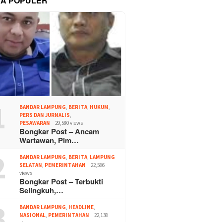
TA POPULER
1
BANDAR LAMPUNG
,
BERITA
,
HUKUM
,
PERS DAN JURNALIS
,
PESAWARAN
29,580 views
Bongkar Post – Ancam
Wartawan, Pim…
2
BANDAR LAMPUNG
,
BERITA
,
LAMPUNG
SELATAN
,
PEMERINTAHAN
22,586
views
Bongkar Post – Terbukti
Selingkuh,…
3
BANDAR LAMPUNG
,
HEADLINE
,
NASIONAL
,
PEMERINTAHAN
22,138