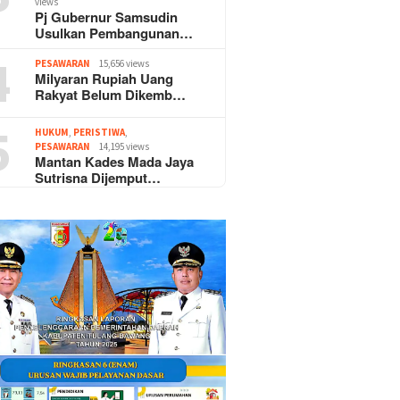
views
Pj Gubernur Samsudin
Usulkan Pembangunan…
4
PESAWARAN
15,656 views
Milyaran Rupiah Uang
Rakyat Belum Dikemb…
5
HUKUM
,
PERISTIWA
,
PESAWARAN
14,195 views
Mantan Kades Mada Jaya
Sutrisna Dijemput…