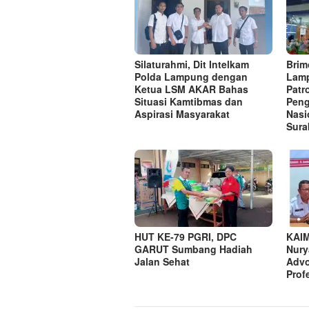
Silaturahmi, Dit Intelkam
Brim
Polda Lampung dengan
Lamp
Ketua LSM AKAR Bahas
Patr
Situasi Kamtibmas dan
Peng
Aspirasi Masyarakat
Nasi
Sura
HUT KE-79 PGRI, DPC
KAIM
GARUT Sumbang Hadiah
Nury
Jalan Sehat
Advo
Prof