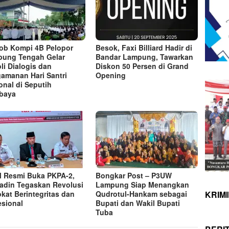
ob Kompi 4B Pelopor
Besok, Faxi Billiard Hadir di
ung Tengah Gelar
Bandar Lampung, Tawarkan
oli Dialogis dan
Diskon 50 Persen di Grand
amanan Hari Santri
Opening
onal di Seputih
baya
 Resmi Buka PKPA-2,
Bongkar Post – P3UW
adin Tegaskan Revolusi
Lampung Siap Menangkan
KRIM
kat Berintegritas dan
Qudrotul-Hankam sebagai
esional
Bupati dan Wakil Bupati
Tuba