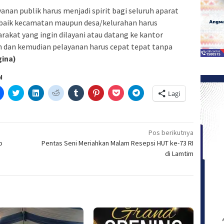
nan publik harus menjadi spirit bagi seluruh aparat
 baik kecamatan maupun desa/kelurahan harus
akat yang ingin dilayani atau datang ke kantor
 dan kemudian pelayanan harus cepat tepat tanpa
gina)
N
Klik
Klik
Klik
Klik
Klik
Klik
Klik
Klik
Lagi
untuk
untuk
untuk
untuk
untuk
untuk
untuk
untuk
etak(Membuka
membagikan
berbagi
berbagi
berbagi
berbagi
berbagi
berbagi
berbagi
di
pada
di
pada
pada
pada
via
di
a
Facebook(Membuka
Twitter(Membuka
Linkedln(Membuka
Reddit(Membuka
Tumblr(Membuka
Pinterest(Membuka
Pocket(Membuka
Telegram(Membuka
di
di
di
di
di
di
di
di
jendela
jendela
jendela
jendela
jendela
jendela
jendela
jendela
Pos berikutnya
yang
yang
yang
yang
yang
yang
yang
yang
o
Pentas Seni Meriahkan Malam Resepsi HUT ke-73 RI
baru)
baru)
baru)
baru)
baru)
baru)
baru)
baru)
di Lamtim