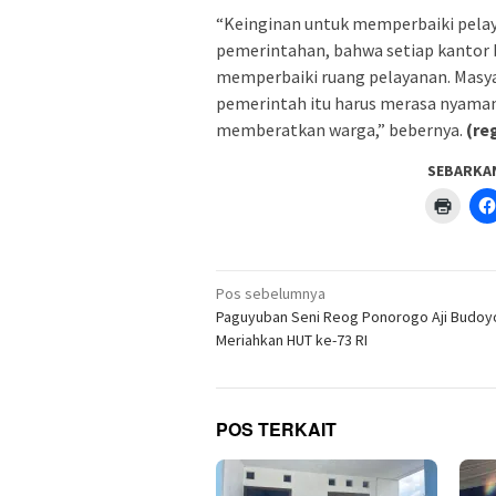
“Keinginan untuk memperbaiki pelaya
pemerintahan, bahwa setiap kantor
memperbaiki ruang pelayanan. Masyar
pemerintah itu harus merasa nyaman
memberatkan warga,” bebernya.
(re
SEBARKA
Klik
untuk
menc
di
jendel
yang
Navigasi
baru)
Pos sebelumnya
pos
Paguyuban Seni Reog Ponorogo Aji Budoy
Meriahkan HUT ke-73 RI
POS TERKAIT