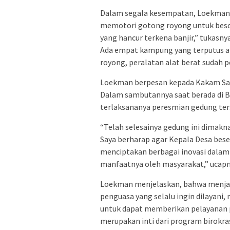
Dalam segala kesempatan, Loekman 
memotori gotong royong untuk besok
yang hancur terkena banjir,” tukasnya
Ada empat kampung yang terputus ak
royong, peralatan alat berat sudah 
Loekman berpesan kepada Kakam Sap
Dalam sambutannya saat berada di 
terlaksananya peresmian gedung ter
“Telah selesainya gedung ini dimakn
Saya berharap agar Kepala Desa bes
menciptakan berbagai inovasi dalam 
manfaatnya oleh masyarakat,” ucapny
Loekman menjelaskan, bahwa menjadi
penguasa yang selalu ingin dilayani
untuk dapat memberikan pelayanan pu
merupakan inti dari program birokrasi