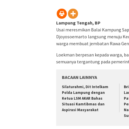
jendel
yang
baru)
Lampung Tengah, BP
Usai meresmikan Balai Kampung Sap
Djoyosoemarto langsung menuju Ke
warga membuat jembatan Rawa Genton
Loekman berpesan kepada warga, ba
semuanya tergantung pada pemerinta
BACAAN LAINNYA
Silaturahmi, Dit Intelkam
Br
Polda Lampung dengan
La
Ketua LSM AKAR Bahas
Pa
Situasi Kamtibmas dan
Pe
Aspirasi Masyarakat
Na
Su