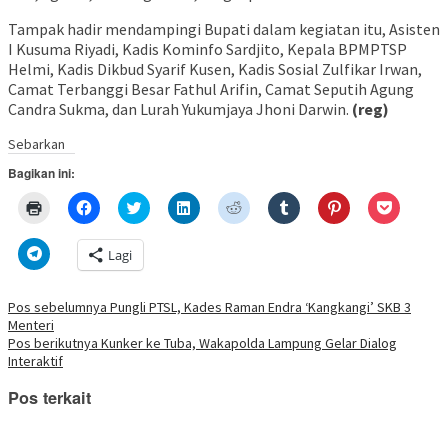
Tampak hadir mendampingi Bupati dalam kegiatan itu, Asisten
I Kusuma Riyadi, Kadis Kominfo Sardjito, Kepala BPMPTSP
Helmi, Kadis Dikbud Syarif Kusen, Kadis Sosial Zulfikar Irwan,
Camat Terbanggi Besar Fathul Arifin, Camat Seputih Agung
Candra Sukma, dan Lurah Yukumjaya Jhoni Darwin.
(reg)
Sebarkan
Bagikan ini:
Klik
Klik
Klik
Klik
Klik
Klik
Klik
Klik
untuk
untuk
untuk
untuk
untuk
untuk
untuk
untuk
mencetak(Membuka
membagikan
berbagi
berbagi
berbagi
berbagi
berbagi
berbagi
di
di
pada
di
pada
pada
pada
via
Klik
Lagi
jendela
Facebook(Membuka
Twitter(Membuka
Linkedln(Membuka
Reddit(Membuka
Tumblr(Membuka
Pinterest(Membu
Pocket(
untuk
yang
di
di
di
di
di
di
di
berbagi
baru)
jendela
jendela
jendela
jendela
jendela
jendela
jendela
di
yang
yang
yang
yang
yang
yang
yang
Telegram(Membuka
Navigasi
Pos sebelumnya
Pungli PTSL, Kades Raman Endra ‘Kangkangi’ SKB 3
baru)
baru)
baru)
baru)
baru)
baru)
baru)
di
Menteri
jendela
pos
yang
Pos berikutnya
Kunker ke Tuba, Wakapolda Lampung Gelar Dialog
baru)
Interaktif
Pos terkait