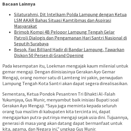
Bacaan Lainnya
Silaturahmi, Dit Intelkam Polda Lampung dengan Ketua
LSM AKAR Bahas Situasi Kamtibmas dan Aspirasi
Masyarakat
Brimob Kompi 4B Pelopor Lampung Tengah Gelar
Patroli Dialogis dan Pengamanan Hari Santri Nasional di
Seputih Surabaya
Besok, Faxi Billiard Hadir di Bandar Lampung, Tawarkan
Diskon 50 Persen di Grand Opening
Pada kesempatan itu, Loekman mengajak kaum milenial untuk
gemar mengaji. Dengan diinisiasinya Gerakan Ayo Gemar
Mengaji, orang nomor satu di Lamteng ini yakin, perwujudan
Lampung Tengah Kota Santri akan dapat segera direalisasikan.
Sementara, Ketua Pondok Pesantren Tri Bhakti Al-Falah
Yukumjaya, Gus Munir, menyambut baik inisiasi Bupati soal
Gerakan Ayo Mengaji. “Saya juga meminta kepada seluruh
orang tua muslim di kabupaten kita tercinta ini, dapat
mengajarkan putra-putrinya mengaji sejak usia dini. Tujuannya,
generasi di masa yang akan datang dapat bermanfaat untuk
kita, agama, dan Negara ini,” ungkap Gus Munir.