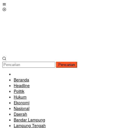
Loncat
Menu
ke
Mobile
konten
Pencarian
Beranda
Headline
Politik
Hukum
Ekonomi
Nasional
Daerah
Bandar Lampung
Lampung Tengah