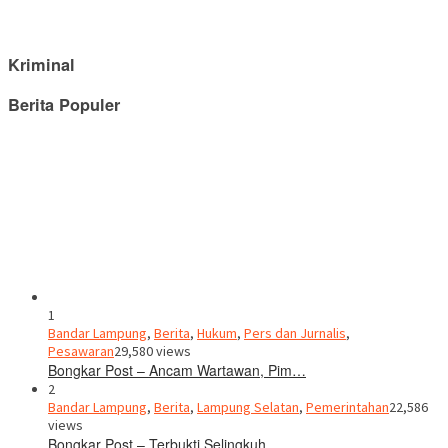
Kriminal
Berita Populer
1
Bandar Lampung
,
Berita
,
Hukum
,
Pers dan Jurnalis
,
Pesawaran
29,580 views
Bongkar Post – Ancam Wartawan, Pim…
2
Bandar Lampung
,
Berita
,
Lampung Selatan
,
Pemerintahan
22,586
views
Bongkar Post – Terbukti Selingkuh,…