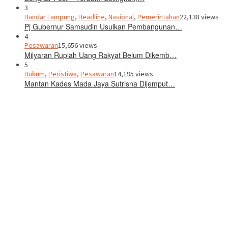
3
Bandar Lampung
,
Headline
,
Nasional
,
Pemerintahan
22,138 views
Pj Gubernur Samsudin Usulkan Pembangunan…
4
Pesawaran
15,656 views
Milyaran Rupiah Uang Rakyat Belum Dikemb…
5
Hukum
,
Peristiwa
,
Pesawaran
14,195 views
Mantan Kades Mada Jaya Sutrisna Dijemput…