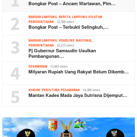
Bongkar Post – Ancam Wartawan, Pim…
2
BANDAR LAMPUNG
,
BERITA
,
LAMPUNG SELATAN
,
PEMERINTAHAN
22,599 views
Bongkar Post – Terbukti Selingkuh,…
3
BANDAR LAMPUNG
,
HEADLINE
,
NASIONAL
,
PEMERINTAHAN
22,153 views
Pj Gubernur Samsudin Usulkan
Pembangunan…
4
PESAWARAN
15,663 views
Milyaran Rupiah Uang Rakyat Belum Dikemb…
5
HUKUM
,
PERISTIWA
,
PESAWARAN
14,209 views
Mantan Kades Mada Jaya Sutrisna Dijemput…