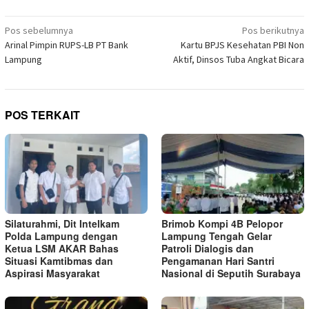
di
yang
yang
yang
yang
yang
yang
yang
Telegram(Membuka
baru)
baru)
baru)
baru)
baru)
baru)
baru)
di
Navigasi
jendela
Pos sebelumnya
Pos berikutnya
yang
pos
Arinal Pimpin RUPS-LB PT Bank
Kartu BPJS Kesehatan PBI Non
baru)
Lampung
Aktif, Dinsos Tuba Angkat Bicara
POS TERKAIT
Silaturahmi, Dit Intelkam
Brimob Kompi 4B Pelopor
Polda Lampung dengan
Lampung Tengah Gelar
Ketua LSM AKAR Bahas
Patroli Dialogis dan
Situasi Kamtibmas dan
Pengamanan Hari Santri
Aspirasi Masyarakat
Nasional di Seputih Surabaya