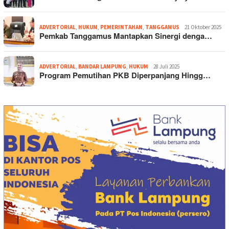
ADVERTORIAL
,
HUKUM
,
PEMERINTAHAN
,
TANGGAMUS
21 Oktober 2025
Pemkab Tanggamus Mantapkan Sinergi denga…
ADVERTORIAL
,
BANDAR LAMPUNG
,
HUKUM
28 Juli 2025
Program Pemutihan PKB Diperpanjang Hingg…