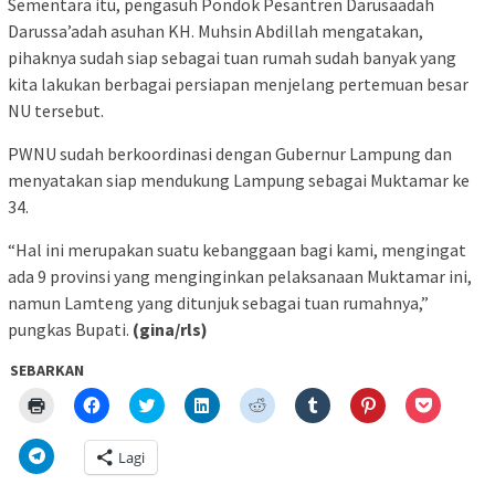
Sementara itu, pengasuh Pondok Pesantren Darusaadah
Darussa’adah asuhan KH. Muhsin Abdillah mengatakan,
pihaknya sudah siap sebagai tuan rumah sudah banyak yang
kita lakukan berbagai persiapan menjelang pertemuan besar
NU tersebut.
PWNU sudah berkoordinasi dengan Gubernur Lampung dan
menyatakan siap mendukung Lampung sebagai Muktamar ke
34.
“Hal ini merupakan suatu kebanggaan bagi kami, mengingat
ada 9 provinsi yang menginginkan pelaksanaan Muktamar ini,
namun Lamteng yang ditunjuk sebagai tuan rumahnya,”
pungkas Bupati.
(gina/rls)
SEBARKAN
Klik
Klik
Klik
Klik
Klik
Klik
Klik
Klik
untuk
untuk
untuk
untuk
untuk
untuk
untuk
untuk
mencetak(Membuka
membagikan
berbagi
berbagi
berbagi
berbagi
berbagi
berbagi
di
di
pada
di
pada
pada
pada
via
Klik
Lagi
jendela
Facebook(Membuka
Twitter(Membuka
Linkedln(Membuka
Reddit(Membuka
Tumblr(Membuka
Pinterest(Membu
Pocket(
untuk
yang
di
di
di
di
di
di
di
berbagi
baru)
jendela
jendela
jendela
jendela
jendela
jendela
jendela