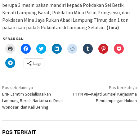
berupa 3 mesin pakan mandiri kepada Pokdakan Sei Betik
Kenali Lampung Barat, Pokdatan Mina Patin Pringsewu, dan
Pokdatan Mina Jaya Rukun Abadi Lampung Timur, dan 1 ton
pakan ikan pada 5 Pokdatan di Lampung Selatan.
(tina)
SEBARKAN
Klik
Klik
Klik
Klik
Klik
Klik
Klik
Klik
untuk
untuk
untuk
untuk
untuk
untuk
untuk
untuk
mencetak(Membuka
membagikan
berbagi
berbagi
berbagi
berbagi
berbagi
berbagi
di
di
pada
di
pada
pada
pada
via
Klik
Lagi
jendela
Facebook(Membuka
Twitter(Membuka
Linkedln(Membuka
Reddit(Membuka
Tumblr(Membuka
Pinterest(Membu
Pocket(
untuk
yang
di
di
di
di
di
di
di
berbagi
baru)
jendela
jendela
jendela
jendela
jendela
jendela
jendela
di
yang
yang
yang
yang
yang
yang
yang
Telegram(Membuka
baru)
baru)
baru)
baru)
baru)
baru)
baru)
di
Navigasi
jendela
Pos sebelumnya
Pos berikutnya
yang
pos
BNN Lamtim Sosialisasikan
PTPN VII—Kejati Sumsel Kerjasama
baru)
Lampung Bersih Narkoba di Desa
Pendampingan Hukum
Wonosari dan Kali Bening
POS TERKAIT