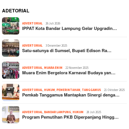
ADETORIAL
ADVERTORIAL
26 Juli 2026
IPPAT Kota Bandar Lampung Gelar Upgradin…
ADVERTORIAL
3 Desember 2025
Satu-satunya di Sumsel, Bupati Edison Ra…
ADVERTORIAL
,
MUARA ENIM
22 November 2025
Muara Enim Bergelora Karnaval Budaya yan…
ADVERTORIAL
,
HUKUM
,
PEMERINTAHAN
,
TANGGAMUS
21 Oktober 2025
Pemkab Tanggamus Mantapkan Sinergi denga…
ADVERTORIAL
,
BANDAR LAMPUNG
,
HUKUM
28 Juli 2025
Program Pemutihan PKB Diperpanjang Hingg…