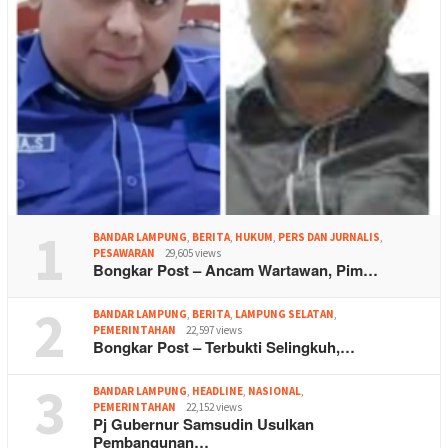
1
BANDAR LAMPUNG
,
BERITA
,
HUKUM
,
PERS DAN JURNALIS
,
PESAWARAN
29,605 views
Bongkar Post – Ancam Wartawan, Pim…
2
BANDAR LAMPUNG
,
BERITA
,
LAMPUNG SELATAN
,
PEMERINTAHAN
22,597 views
Bongkar Post – Terbukti Selingkuh,…
3
BANDAR LAMPUNG
,
HEADLINE
,
NASIONAL
,
PEMERINTAHAN
22,152 views
Pj Gubernur Samsudin Usulkan
Pembangunan…