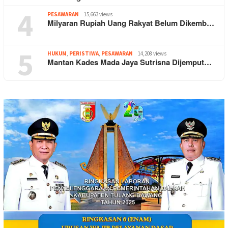
4
PESAWARAN
15,663 views
Milyaran Rupiah Uang Rakyat Belum Dikemb…
5
HUKUM
,
PERISTIWA
,
PESAWARAN
14,208 views
Mantan Kades Mada Jaya Sutrisna Dijemput…