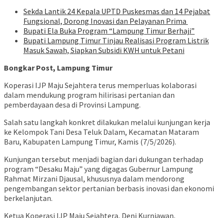
‎Sekda Lantik 24 Kepala UPTD Puskesmas dan 14 Pejabat
Fungsional, Dorong Inovasi dan Pelayanan Prima ‎
Bupati Ela Buka Program “Lampung Timur Berhaji”
Bupati Lampung Timur Tinjau Realisasi Program Listrik
Masuk Sawah, Siapkan Subsidi KWH untuk Petani
Bongkar Post, Lampung Timur
Koperasi IJP Maju Sejahtera terus memperluas kolaborasi
dalam mendukung program hilirisasi pertanian dan
pemberdayaan desa di Provinsi Lampung.
Salah satu langkah konkret dilakukan melalui kunjungan kerja
ke Kelompok Tani Desa Teluk Dalam, Kecamatan Mataram
Baru, Kabupaten Lampung Timur, Kamis (7/5/2026).
Kunjungan tersebut menjadi bagian dari dukungan terhadap
program “Desaku Maju” yang digagas Gubernur Lampung
Rahmat Mirzani Djausal, khususnya dalam mendorong
pengembangan sektor pertanian berbasis inovasi dan ekonomi
berkelanjutan.
Ketua Koperasi IJP Maju Sejahtera, Deni Kurniawan,