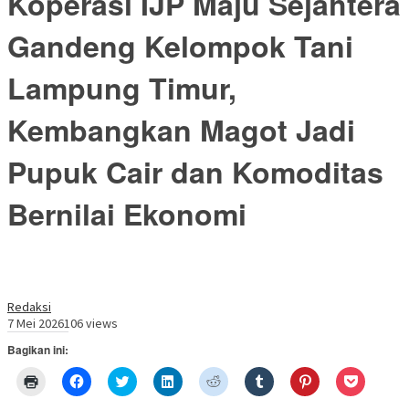
Koperasi IJP Maju Sejahtera
Gandeng Kelompok Tani
Lampung Timur,
Kembangkan Magot Jadi
Pupuk Cair dan Komoditas
Bernilai Ekonomi
Redaksi
7 Mei 2026
106 views
Bagikan ini:
Klik
Klik
Klik
Klik
Klik
Klik
Klik
Klik
untuk
untuk
untuk
untuk
untuk
untuk
untuk
untuk
mencetak(Membuka
membagikan
berbagi
berbagi
berbagi
berbagi
berbagi
berbagi