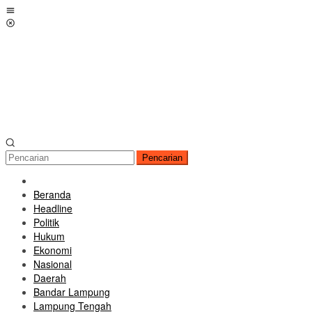
Loncat
Menu
ke
Mobile
konten
Pencarian
Beranda
Headline
Politik
Hukum
Ekonomi
Nasional
Daerah
Bandar Lampung
Lampung Tengah