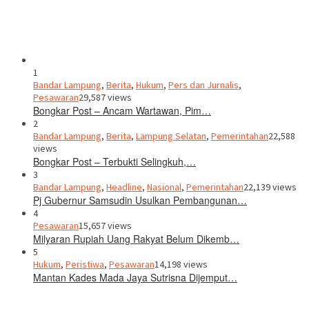
1
Bandar Lampung
,
Berita
,
Hukum
,
Pers dan Jurnalis
,
Pesawaran
29,587 views
Bongkar Post – Ancam Wartawan, Pim…
2
Bandar Lampung
,
Berita
,
Lampung Selatan
,
Pemerintahan
22,588
views
Bongkar Post – Terbukti Selingkuh,…
3
Bandar Lampung
,
Headline
,
Nasional
,
Pemerintahan
22,139 views
Pj Gubernur Samsudin Usulkan Pembangunan…
4
Pesawaran
15,657 views
Milyaran Rupiah Uang Rakyat Belum Dikemb…
5
Hukum
,
Peristiwa
,
Pesawaran
14,198 views
Mantan Kades Mada Jaya Sutrisna Dijemput…