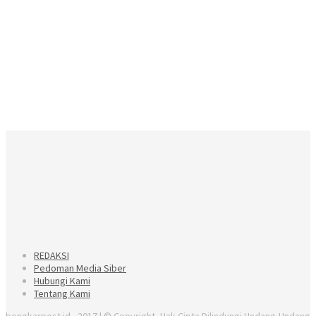
REDAKSI
Pedoman Media Siber
Hubungi Kami
Tentang Kami
bongkarpost.id - 2017 | © Copyright, Hak Cipta Dilindungi Undang-Undang