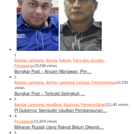
1
Bandar Lampung
,
Berita
,
Hukum
,
Pers dan Jurnalis
,
Pesawaran
29,596 views
Bongkar Post – Ancam Wartawan, Pim…
2
Bandar Lampung
,
Berita
,
Lampung Selatan
,
Pemerintahan
22,593
views
Bongkar Post – Terbukti Selingkuh,…
3
Bandar Lampung
,
Headline
,
Nasional
,
Pemerintahan
22,145 views
Pj Gubernur Samsudin Usulkan Pembangunan…
4
Pesawaran
15,659 views
Milyaran Rupiah Uang Rakyat Belum Dikemb…
5