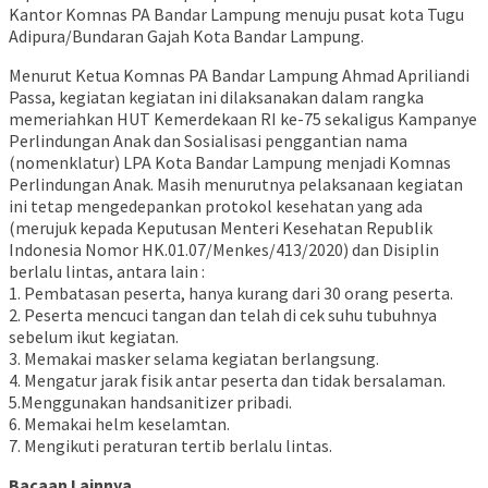
Kantor Komnas PA Bandar Lampung menuju pusat kota Tugu
Adipura/Bundaran Gajah Kota Bandar Lampung.
Menurut Ketua Komnas PA Bandar Lampung Ahmad Apriliandi
Passa, kegiatan kegiatan ini dilaksanakan dalam rangka
memeriahkan HUT Kemerdekaan RI ke-75 sekaligus Kampanye
Perlindungan Anak dan Sosialisasi penggantian nama
(nomenklatur) LPA Kota Bandar Lampung menjadi Komnas
Perlindungan Anak. Masih menurutnya pelaksanaan kegiatan
ini tetap mengedepankan protokol kesehatan yang ada
(merujuk kepada Keputusan Menteri Kesehatan Republik
Indonesia Nomor HK.01.07/Menkes/413/2020) dan Disiplin
berlalu lintas, antara lain :
1. Pembatasan peserta, hanya kurang dari 30 orang peserta.
2. Peserta mencuci tangan dan telah di cek suhu tubuhnya
sebelum ikut kegiatan.
3. Memakai masker selama kegiatan berlangsung.
4. Mengatur jarak fisik antar peserta dan tidak bersalaman.
5.Menggunakan handsanitizer pribadi.
6. Memakai helm keselamtan.
7. Mengikuti peraturan tertib berlalu lintas.
Bacaan Lainnya