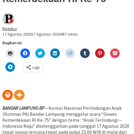
Redaksi
17 Agustus 2020
17 Agustus 2020
487 views
Bagikan ini:
Klik
Klik
Klik
Klik
Klik
Klik
Klik
Klik
untuk
untuk
untuk
untuk
untuk
untuk
untuk
untuk
mencetak(Membuka
membagikan
berbagi
berbagi
berbagi
berbagi
berbagi
berbagi
di
di
pada
di
pada
pada
pada
via
Klik
Lagi
jendela
Facebook(Membuka
Twitter(Membuka
Linkedln(Membuka
Reddit(Membuka
Tumblr(Membuka
Pinterest(Membu
Pocket(
untuk
yang
di
di
di
di
di
di
di
berbagi
baru)
jendela
jendela
jendela
jendela
jendela
jendela
jendela
di
yang
yang
yang
yang
yang
yang
yang
Telegram(Membuka
baru)
baru)
baru)
baru)
baru)
baru)
baru)
di
jendela
yang
baru)
BANDAR LAMPUNG BP –
Komisi Nasional Perlindungan Anak
(Komnas PA) Bandar Lampung menggelar acara “Gowes
Kemerdekaan RI Ke-75” dengan tema : “Anak Terlindungi –
Indonesia Maju” diselenggarkan pada tanggal 17 Agustus 2020
tepat sesuai rencana tepat pada pukul 15.00 WIB di mulai dari