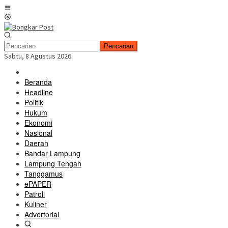
Loncat
Menu
ke
Mobile
konten
Pencarian
Sabtu, 8 Agustus 2026
Beranda
Headline
Politik
Hukum
Ekonomi
Nasional
Daerah
Bandar Lampung
Lampung Tengah
Tanggamus
ePAPER
Patroli
Kuliner
Advertorial