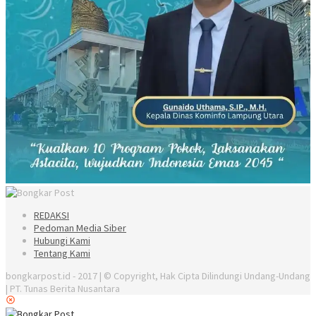
REDAKSI
Pedoman Media Siber
Hubungi Kami
Tentang Kami
bongkarpost.id - 2017 | © Copyright, Hak Cipta Dilindungi Undang-Undang
| PT. Tunas Berita Nusantara