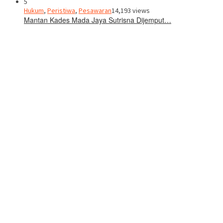
5
Hukum
,
Peristiwa
,
Pesawaran
14,193 views
Mantan Kades Mada Jaya Sutrisna Dijemput…