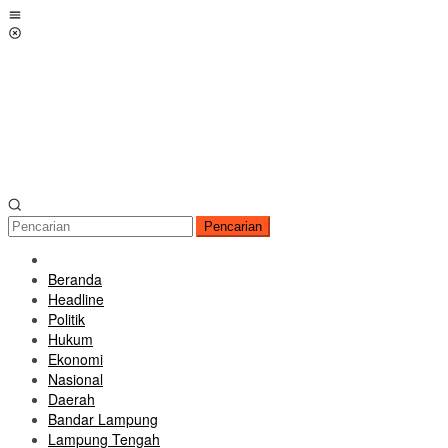
Loncat
Menu
ke
Mobile
konten
Pencarian
Beranda
Headline
Politik
Hukum
Ekonomi
Nasional
Daerah
Bandar Lampung
Lampung Tengah