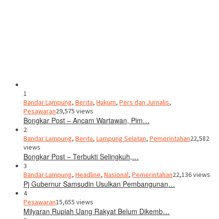
1
Bandar Lampung
,
Berita
,
Hukum
,
Pers dan Jurnalis
,
Pesawaran
29,575 views
Bongkar Post – Ancam Wartawan, Pim…
2
Bandar Lampung
,
Berita
,
Lampung Selatan
,
Pemerintahan
22,582
views
Bongkar Post – Terbukti Selingkuh,…
3
Bandar Lampung
,
Headline
,
Nasional
,
Pemerintahan
22,136 views
Pj Gubernur Samsudin Usulkan Pembangunan…
4
Pesawaran
15,655 views
Milyaran Rupiah Uang Rakyat Belum Dikemb…