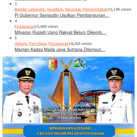
3
Bandar Lampung
,
Headline
,
Nasional
,
Pemerintahan
22,148 views
Pj Gubernur Samsudin Usulkan Pembangunan…
4
Pesawaran
15,660 views
Milyaran Rupiah Uang Rakyat Belum Dikemb…
5
Hukum
,
Peristiwa
,
Pesawaran
14,203 views
Mantan Kades Mada Jaya Sutrisna Dijemput…