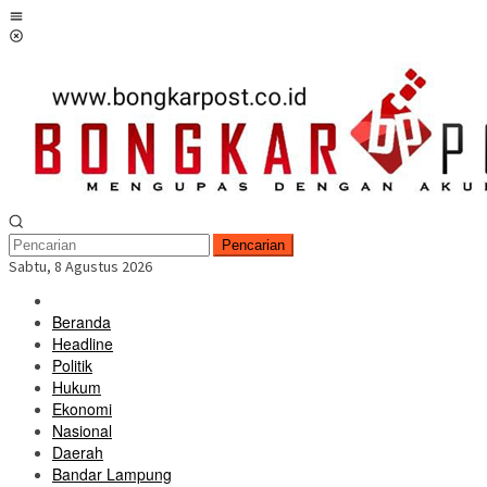
Loncat
Menu
ke
Mobile
konten
Pencarian
Sabtu, 8 Agustus 2026
Beranda
Headline
Politik
Hukum
Ekonomi
Nasional
Daerah
Bandar Lampung