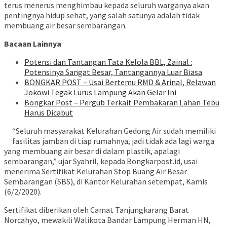
terus menerus menghimbau kepada seluruh warganya akan
pentingnya hidup sehat, yang salah satunya adalah tidak
membuang air besar sembarangan.
Bacaan Lainnya
Potensi dan Tantangan Tata Kelola BBL, Zainal :
Potensinya Sangat Besar, Tantangannya Luar Biasa
BONGKAR POST – Usai Bertemu RMD & Arinal, Relawan
Jokowi Tegak Lurus Lampung Akan Gelar Ini
Bongkar Post – Pergub Terkait Pembakaran Lahan Tebu
Harus Dicabut
“Seluruh masyarakat Kelurahan Gedong Air sudah memiliki
fasilitas jamban di tiap rumahnya, jadi tidak ada lagi warga
yang membuang air besar di dalam plastik, apalagi
sembarangan,” ujar Syahril, kepada Bongkarpost.id, usai
menerima Sertifikat Kelurahan Stop Buang Air Besar
Sembarangan (SBS), di Kantor Kelurahan setempat, Kamis
(6/2/2020).
Sertifikat diberikan oleh Camat Tanjungkarang Barat
Norcahyo, mewakili Walikota Bandar Lampung Herman HN,