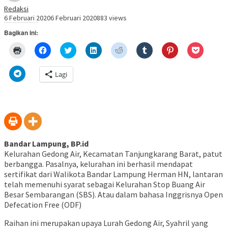
Redaksi
6 Februari 2020
6 Februari 2020
883 views
Bagikan ini:
Klik
Klik
Klik
Klik
Klik
Klik
Klik
Klik
untuk
untuk
untuk
untuk
untuk
untuk
untuk
untuk
mencetak(Membuka
membagikan
berbagi
berbagi
berbagi
berbagi
berbagi
berbagi
di
di
pada
di
pada
pada
pada
via
Klik
Lagi
jendela
Facebook(Membuka
Twitter(Membuka
Linkedln(Membuka
Reddit(Membuka
Tumblr(Membuka
Pinterest(Membu
Pocket(
untuk
yang
di
di
di
di
di
di
di
berbagi
baru)
jendela
jendela
jendela
jendela
jendela
jendela
jendela
di
yang
yang
yang
yang
yang
yang
yang
Telegram(Membuka
baru)
baru)
baru)
baru)
baru)
baru)
baru)
di
jendela
yang
baru)
Bandar Lampung, BP.id
Kelurahan Gedong Air, Kecamatan Tanjungkarang Barat, patut
berbangga. Pasalnya, kelurahan ini berhasil mendapat
sertifikat dari Walikota Bandar Lampung Herman HN, lantaran
telah memenuhi syarat sebagai Kelurahan Stop Buang Air
Besar Sembarangan (SBS). Atau dalam bahasa Inggrisnya Open
Defecation Free (ODF)
Raihan ini merupakan upaya Lurah Gedong Air, Syahril yang