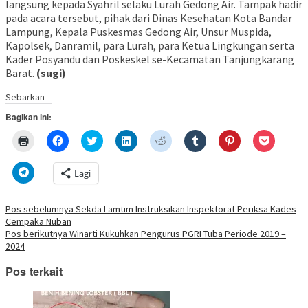
langsung kepada Syahril selaku Lurah Gedong Air. Tampak hadir
pada acara tersebut, pihak dari Dinas Kesehatan Kota Bandar
Lampung, Kepala Puskesmas Gedong Air, Unsur Muspida,
Kapolsek, Danramil, para Lurah, para Ketua Lingkungan serta
Kader Posyandu dan Poskeskel se-Kecamatan Tanjungkarang
Barat.
(sugi)
Sebarkan
Bagikan ini:
Klik
Klik
Klik
Klik
Klik
Klik
Klik
Klik
untuk
untuk
untuk
untuk
untuk
untuk
untuk
untuk
mencetak(Membuka
membagikan
berbagi
berbagi
berbagi
berbagi
berbagi
berbagi
di
di
pada
di
pada
pada
pada
via
Klik
Lagi
jendela
Facebook(Membuka
Twitter(Membuka
Linkedln(Membuka
Reddit(Membuka
Tumblr(Membuka
Pinterest(Membu
Pocket(
untuk
yang
di
di
di
di
di
di
di
berbagi
baru)
jendela
jendela
jendela
jendela
jendela
jendela
jendela
di
yang
yang
yang
yang
yang
yang
yang
Telegram(Membuka
Navigasi
Pos sebelumnya
Sekda Lamtim Instruksikan Inspektorat Periksa Kades
baru)
baru)
baru)
baru)
baru)
baru)
baru)
di
Cempaka Nuban
jendela
pos
yang
Pos berikutnya
Winarti Kukuhkan Pengurus PGRI Tuba Periode 2019 –
baru)
2024
Pos terkait