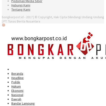
Pedoman Media Siber
Hubungi Kami
Tentang Kami
bongkarpost.id - 2017 | © Copyright, Hak Cipta Dilindungi Undang-Undang
| PT. Tunas Berita Nusantara
Beranda
Headline
Politik
Hukum
Ekonomi
Nasional
Daerah
Bandar Lampung