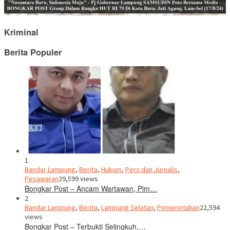
Kriminal
Berita Populer
1
Bandar Lampung
,
Berita
,
Hukum
,
Pers dan Jurnalis
,
Pesawaran
29,599 views
Bongkar Post – Ancam Wartawan, Pim…
2
Bandar Lampung
,
Berita
,
Lampung Selatan
,
Pemerintahan
22,594
views
Bongkar Post – Terbukti Selingkuh,…