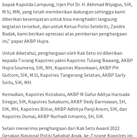
bapak Kapolda Lampung, Irjen Pol Dr. H. Akhmad Wiyagus, SIK,
M.Si, MM, yang telah memberikan dukungan sehingga kami
diberikan kesempatan untuk bisa menghadiri langsung
kegiatan tersebut, dan untuk Ketua Polisi Selebriti, Zandre
Badak, kami berikan apresiasi atas pemberian penghargaan
ini,” papar AKBP Hujra.
Untuk diketahui, penghargaan oleh Kak Seto ini diberikan
kepada 7 orang Kapolres yakni Kapolres Tulang Bawang, AKBP
Hujra Soumena, SIK, MH, Kapolres Manokwari, AKBP PH
Gultom, SIK, M.Si, Kapolres Tangerang Selatan, AKBP Sarly
Sollu, SIK, MH.
Kemudian, Kapolres Kotabaru, AKBP M Gafur Aditya Harisada
Siregar, SIK, Kapolres Sukabumi, AKBP Dedy Darmawan, SH,
SIK, MH, Kapolres Blitar, AKBP Adhitya Panji Anom, SIK, dan
Kapolres Dumai, AKBP Nurhadi Ismanto, SH, SIK.
Selain menerima penghargaan dari Kak Seto Award 2022
Gerakan Nasional Polisi Sahabat Anak, ke-7 orang Kapolres ini