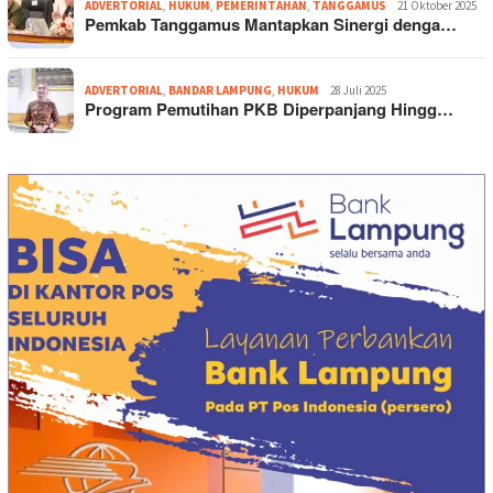
ADVERTORIAL
,
HUKUM
,
PEMERINTAHAN
,
TANGGAMUS
21 Oktober 2025
Pemkab Tanggamus Mantapkan Sinergi denga…
ADVERTORIAL
,
BANDAR LAMPUNG
,
HUKUM
28 Juli 2025
Program Pemutihan PKB Diperpanjang Hingg…