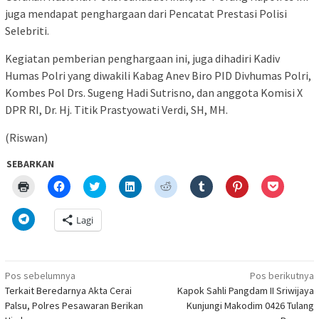
juga mendapat penghargaan dari Pencatat Prestasi Polisi
Selebriti.
Kegiatan pemberian penghargaan ini, juga dihadiri Kadiv
Humas Polri yang diwakili Kabag Anev Biro PID Divhumas Polri,
Kombes Pol Drs. Sugeng Hadi Sutrisno, dan anggota Komisi X
DPR RI, Dr. Hj. Titik Prastyowati Verdi, SH, MH.
(Riswan)
SEBARKAN
Klik
Klik
Klik
Klik
Klik
Klik
Klik
Klik
untuk
untuk
untuk
untuk
untuk
untuk
untuk
untuk
mencetak(Membuka
membagikan
berbagi
berbagi
berbagi
berbagi
berbagi
berbagi
di
di
pada
di
pada
pada
pada
via
Klik
Lagi
jendela
Facebook(Membuka
Twitter(Membuka
Linkedln(Membuka
Reddit(Membuka
Tumblr(Membuka
Pinterest(Membu
Pocket(
untuk
yang
di
di
di
di
di
di
di
berbagi
baru)
jendela
jendela
jendela
jendela
jendela
jendela
jendela
di
yang
yang
yang
yang
yang
yang
yang
Telegram(Membuka
baru)
baru)
baru)
baru)
baru)
baru)
baru)
di
Navigasi
jendela
Pos sebelumnya
Pos berikutnya
yang
pos
Terkait Beredarnya Akta Cerai
Kapok Sahli Pangdam II Sriwijaya
baru)
Palsu, Polres Pesawaran Berikan
Kunjungi Makodim 0426 Tulang