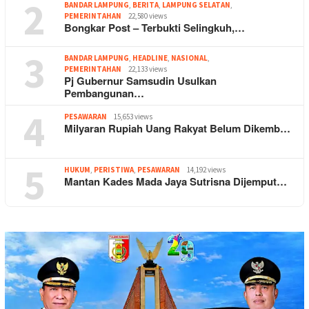
2
BANDAR LAMPUNG
,
BERITA
,
LAMPUNG SELATAN
,
PEMERINTAHAN
22,580 views
Bongkar Post – Terbukti Selingkuh,…
3
BANDAR LAMPUNG
,
HEADLINE
,
NASIONAL
,
PEMERINTAHAN
22,133 views
Pj Gubernur Samsudin Usulkan
Pembangunan…
4
PESAWARAN
15,653 views
Milyaran Rupiah Uang Rakyat Belum Dikemb…
5
HUKUM
,
PERISTIWA
,
PESAWARAN
14,192 views
Mantan Kades Mada Jaya Sutrisna Dijemput…