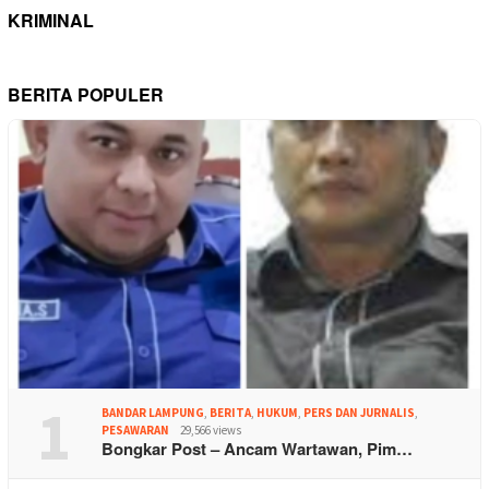
KRIMINAL
BERITA POPULER
1
BANDAR LAMPUNG
,
BERITA
,
HUKUM
,
PERS DAN JURNALIS
,
PESAWARAN
29,566 views
Bongkar Post – Ancam Wartawan, Pim…