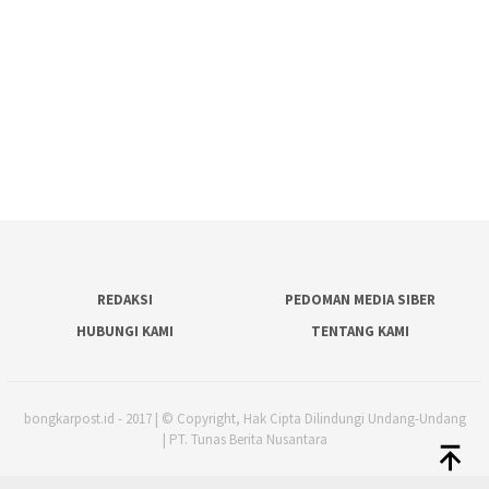
REDAKSI
PEDOMAN MEDIA SIBER
HUBUNGI KAMI
TENTANG KAMI
bongkarpost.id - 2017 | © Copyright, Hak Cipta Dilindungi Undang-Undang
| PT. Tunas Berita Nusantara