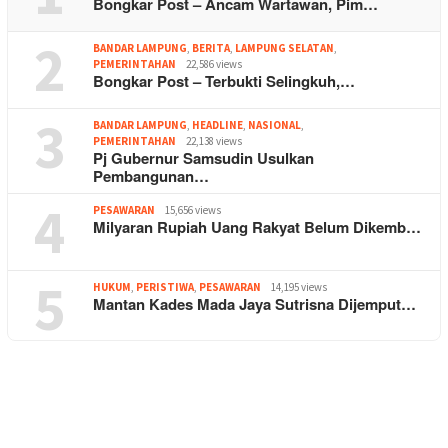
Bongkar Post – Ancam Wartawan, Pim…
2
BANDAR LAMPUNG
,
BERITA
,
LAMPUNG SELATAN
,
PEMERINTAHAN
22,586 views
Bongkar Post – Terbukti Selingkuh,…
3
BANDAR LAMPUNG
,
HEADLINE
,
NASIONAL
,
PEMERINTAHAN
22,138 views
Pj Gubernur Samsudin Usulkan
Pembangunan…
4
PESAWARAN
15,656 views
Milyaran Rupiah Uang Rakyat Belum Dikemb…
5
HUKUM
,
PERISTIWA
,
PESAWARAN
14,195 views
Mantan Kades Mada Jaya Sutrisna Dijemput…