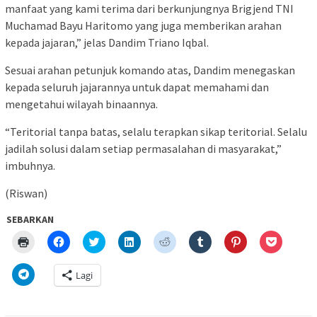
manfaat yang kami terima dari berkunjungnya Brigjend TNI
Muchamad Bayu Haritomo yang juga memberikan arahan
kepada jajaran,” jelas Dandim Triano Iqbal.
Sesuai arahan petunjuk komando atas, Dandim menegaskan
kepada seluruh jajarannya untuk dapat memahami dan
mengetahui wilayah binaannya.
“Teritorial tanpa batas, selalu terapkan sikap teritorial. Selalu
jadilah solusi dalam setiap permasalahan di masyarakat,”
imbuhnya.
(Riswan)
SEBARKAN
Klik
Klik
Klik
Klik
Klik
Klik
Klik
Klik
untuk
untuk
untuk
untuk
untuk
untuk
untuk
untuk
mencetak(Membuka
membagikan
berbagi
berbagi
berbagi
berbagi
berbagi
berbagi
di
di
pada
di
pada
pada
pada
via
Klik
Lagi
jendela
Facebook(Membuka
Twitter(Membuka
Linkedln(Membuka
Reddit(Membuka
Tumblr(Membuka
Pinterest(Membu
Pocket(
untuk
yang
di
di
di
di
di
di
di
berbagi
baru)
jendela
jendela
jendela
jendela
jendela
jendela
jendela
di
yang
yang
yang
yang
yang
yang
yang
Telegram(Membuka
baru)
baru)
baru)
baru)
baru)
baru)
baru)