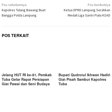
di
Navigasi
jendela
Pos sebelumnya
Pos berikutnya
yang
pos
Kapolres Tulang Bawang Buat
Ketua DPRD Lampung Serahkan
baru)
Bangga Polda Lampung
Medali Liga Santri Piala KSAD
POS TERKAIT
Jelang HUT RI ke-81, Pemkab
Bupati Qudrotul Ikhwan Hadiri
Tuba Gelar Rapat Persiapan
Giat Pisah Sambut Kapolres
Giat Pawai dan Seni Budaya
Tuba